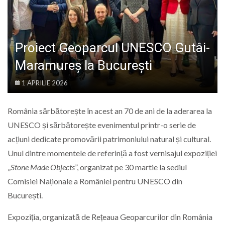
LIFE
Proiect Geoparcul UNESCO Gutâi-
Maramureș la București
1 APRILIE 2026
România sărbătorește în acest an 70 de ani de la aderarea la
UNESCO și sărbătorește evenimentul printr-o serie de
acțiuni dedicate promovării patrimoniului natural și cultural.
Unul dintre momentele de referință a fost vernisajul expoziției
„
Stone Made Objects
”, organizat pe 30 martie la sediul
Comisiei Naționale a României pentru UNESCO din
București.
Expoziția, organizată de Rețeaua Geoparcurilor din România