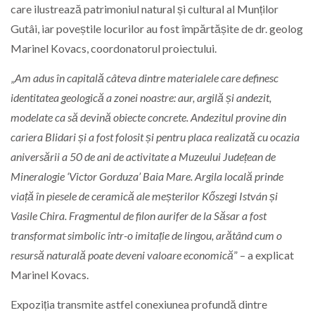
care ilustrează patrimoniul natural și cultural al Munților
Gutâi, iar poveștile locurilor au fost împărtășite de dr. geolog
Marinel Kovacs, coordonatorul proiectului.
„
Am adus în capitală câteva dintre materialele care definesc
identitatea geologică a zonei noastre: aur, argilă și andezit,
modelate ca să devină obiecte concrete. Andezitul provine din
cariera Blidari și a fost folosit și pentru placa realizată cu ocazia
aniversării a 50 de ani de activitate a Muzeului Județean de
Mineralogie ‘Victor Gorduza’ Baia Mare. Argila locală prinde
viață în piesele de ceramică ale meșterilor Kőszegi István și
Vasile Chira. Fragmentul de filon aurifer de la Săsar a fost
transformat simbolic într-o imitație de lingou, arătând cum o
resursă naturală poate deveni valoare economică
” – a explicat
Marinel Kovacs.
Expoziția transmite astfel conexiunea profundă dintre