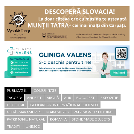
PUBLICAT ÎN:
COMUNITATE
TAGGED:
ANDEZIT
ARGILĂ
AUR
BUCURESTI
EXPOZITIE
GEOLOGIE
GEOPARCURI INTERNAȚIONALE UNESCO
GUTÂI-MARAMUREȘ
MARAMURES
PATRIMONIU CULTURAL
PATRIMONIU NATURAL
ROMANIA
STONE MADE OBJECTS
TRADITII
UNESCO