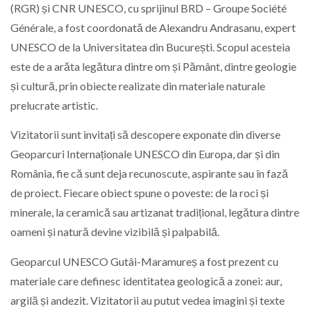
(RGR) și CNR UNESCO, cu sprijinul BRD – Groupe Société
Générale, a fost coordonată de Alexandru Andrasanu, expert
UNESCO de la Universitatea din București. Scopul acesteia
este de a arăta legătura dintre om și Pământ, dintre geologie
și cultură, prin obiecte realizate din materiale naturale
prelucrate artistic.
Vizitatorii sunt invitați să descopere exponate din diverse
Geoparcuri Internaționale UNESCO din Europa, dar și din
România, fie că sunt deja recunoscute, aspirante sau în fază
de proiect. Fiecare obiect spune o poveste: de la roci și
minerale, la ceramică sau artizanat tradițional, legătura dintre
oameni și natură devine vizibilă și palpabilă.
Geoparcul UNESCO Gutâi-Maramureș a fost prezent cu
materiale care definesc identitatea geologică a zonei: aur,
argilă și andezit. Vizitatorii au putut vedea imagini și texte