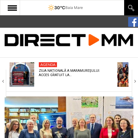
30°C
Baia Mare
START
COMUNITATE
EDITORIAL
AGENDA
CULTURA
ZIUA NAȚIONALĂ A MARAMUREȘULUI:
ACCES GRATUIT LA…
ECONOMIE
SANATATE
SPORT
SPECIAL
POLITIC