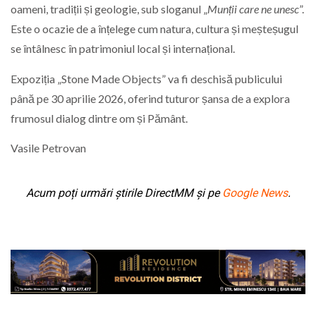
oameni, tradiții și geologie, sub sloganul „
Munții care ne unesc
”.
Este o ocazie de a înțelege cum natura, cultura și meșteșugul
se întâlnesc în patrimoniul local și internațional.
Expoziția „Stone Made Objects” va fi deschisă publicului
până pe 30 aprilie 2026, oferind tuturor șansa de a explora
frumosul dialog dintre om și Pământ.
Vasile Petrovan
Acum poți urmări știrile DirectMM și pe
Google News
.