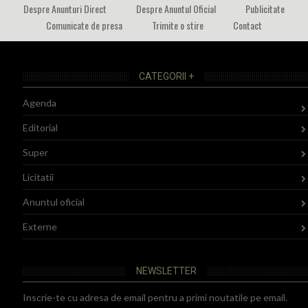
Despre Anunturi Direct
Despre Anuntul Oficial
Publicitate
Comunicate de presa
Trimite o stire
Contact
CATEGORII +
Agenda
Editorial
Super
Licitatii
Anuntul oficial
Externe
NEWSLETTER
Inscrie-te cu adresa de email pentru a primi noutatile pe email.