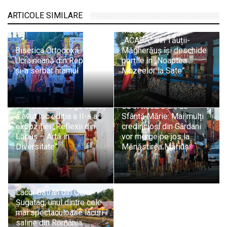
ARTICOLE SIMILARE
Muzeul Etnografic
„ACASĂ” din Tăuții-
Biserica Ortodoxă
Măgherăuș își deschide
Ucraineană din Repedea
porțile în „Noaptea
și-a serbat hramul
Muzeelor la Sate”
Arta a adus comunitatea
împreună: La Târgu Lăpuș
Ca în fiecare an, de
a avut loc ediția a II-a a
Sfântă Mărie: Mai mulți
expoziției „Reflexii din
credincioși din Gârdani
Lăpuș – Artă în
vor merge pe jos la
Diversitate”
Mănăstirea Măriuș
Lacul Bătrân din Ocna
Șugatag, unul dintre cele
mai spectaculoase lacuri
saline din România