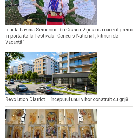
Ionela Lavinia Semeniuc din Crasna Vișeului a cucerit premii
importante la Festivalul-Concurs Național „Ritmuri de
Vacanță”
Revolution District – începutul unui viitor construit cu grijă