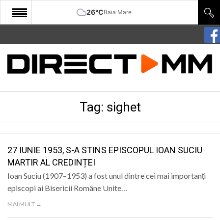
26°C
Baia Mare
START
COMUNITATE
EDITORIAL
Tag:
sighet
CULTURA
ECONOMIE
SANATATE
27 IUNIE 1953, S-A STINS EPISCOPUL IOAN SUCIU
MARTIR AL CREDINȚEI
SPORT
Ioan Suciu (1907–1953) a fost unul dintre cei mai importanți
SPECIAL
episcopi ai Bisericii Române Unite…
MAI MULT →
POLITIC