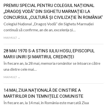
LIFE
PREMIU SPECIAL PENTRU COLEGIUL NAȚIONAL
„DRAGOȘ VODĂ” DIN SIGHETU MARMAȚIEI LA
CONCURSUL „CULTURĂ ȘI CIVILIZAȚIE ÎN ROMÂNIA”
Colegiul Național „Dragoș Vodă” din Sighetu Marmației
continuă să confirme, an de an, excelența și…
MAI MULT →
28 MAI 1970 S-A STINS IULIU HOSU, EPISCOPUL
MARII UNIRI ȘI MARTIRUL CREDINȚEI
În fiecare an, la 28 mai, memoria românilor se întoarce către
una dintre cele mai…
MAI MULT →
14 MAI, ZIUA NAȚIONALĂ DE CINSTIRE A
MARTIRILOR DIN TEMNIȚELE COMUNISTE
În fiecare an, la 14 mai, în România este marcată Ziua