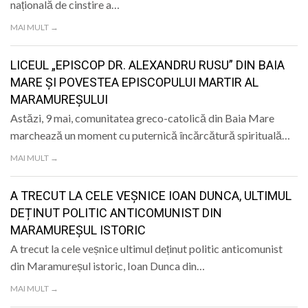
națională de cinstire a…
MAI MULT →
LICEUL „EPISCOP DR. ALEXANDRU RUSU” DIN BAIA
MARE ȘI POVESTEA EPISCOPULUI MARTIR AL
MARAMUREȘULUI
Astăzi, 9 mai, comunitatea greco-catolică din Baia Mare
marchează un moment cu puternică încărcătură spirituală…
MAI MULT →
A TRECUT LA CELE VEȘNICE IOAN DUNCA, ULTIMUL
DEȚINUT POLITIC ANTICOMUNIST DIN
MARAMUREȘUL ISTORIC
A trecut la cele veșnice ultimul deținut politic anticomunist
din Maramureșul istoric, Ioan Dunca din…
MAI MULT →