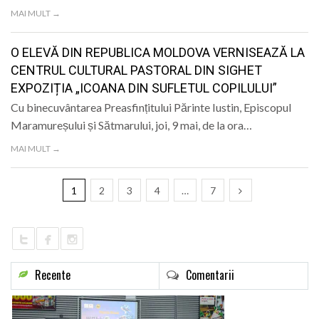
MAI MULT →
O ELEVĂ DIN REPUBLICA MOLDOVA VERNISEAZĂ LA
CENTRUL CULTURAL PASTORAL DIN SIGHET
EXPOZIȚIA „ICOANA DIN SUFLETUL COPILULUI”
Cu binecuvântarea Preasfințitului Părinte Iustin, Episcopul
Maramureșului și Sătmarului, joi, 9 mai, de la ora…
MAI MULT →
1
2
3
4
…
7
Recente
Comentarii