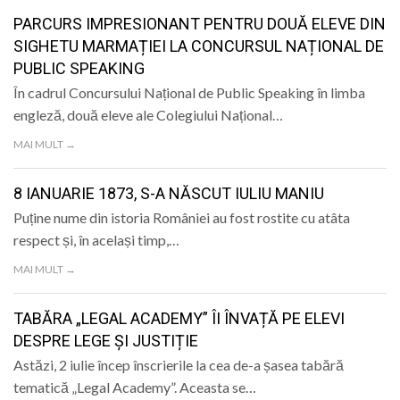
PARCURS IMPRESIONANT PENTRU DOUĂ ELEVE DIN
SIGHETU MARMAȚIEI LA CONCURSUL NAȚIONAL DE
PUBLIC SPEAKING
În cadrul Concursului Național de Public Speaking în limba
engleză, două eleve ale Colegiului Național…
MAI MULT →
8 IANUARIE 1873, S-A NĂSCUT IULIU MANIU
Puține nume din istoria României au fost rostite cu atâta
respect și, în același timp,…
MAI MULT →
TABĂRA „LEGAL ACADEMY” ÎI ÎNVAȚĂ PE ELEVI
DESPRE LEGE ȘI JUSTIȚIE
Astăzi, 2 iulie încep înscrierile la cea de-a șasea tabără
tematică „Legal Academy”. Aceasta se…