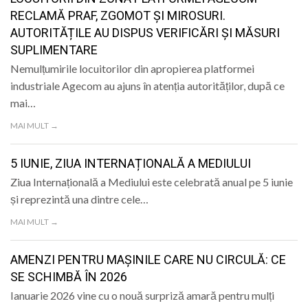
LIFE
RECLAMĂ PRAF, ZGOMOT ȘI MIROSURI.
AUTORITĂȚILE AU DISPUS VERIFICĂRI ȘI MĂSURI
SUPLIMENTARE
Nemulțumirile locuitorilor din apropierea platformei
industriale Agecom au ajuns în atenția autorităților, după ce
mai…
MAI MULT →
5 IUNIE, ZIUA INTERNAȚIONALĂ A MEDIULUI
Ziua Internațională a Mediului este celebrată anual pe 5 iunie
și reprezintă una dintre cele…
MAI MULT →
AMENZI PENTRU MAȘINILE CARE NU CIRCULĂ: CE
SE SCHIMBĂ ÎN 2026
Ianuarie 2026 vine cu o nouă surpriză amară pentru mulți