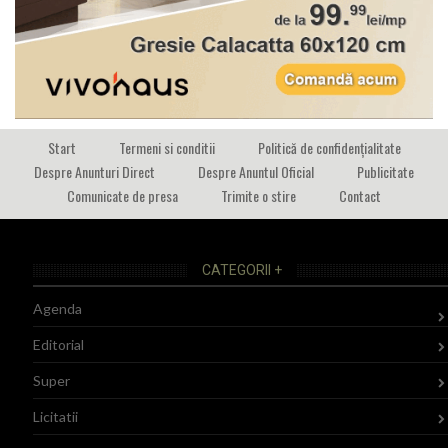
Start
Termeni si conditii
Politică de confidențialitate
Despre Anunturi Direct
Despre Anuntul Oficial
Publicitate
Comunicate de presa
Trimite o stire
Contact
CATEGORII +
Agenda
Editorial
Super
Licitatii