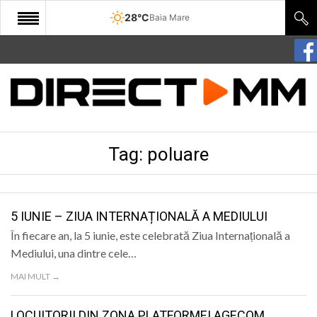
28°C
Baia Mare
START
COMUNITATE
EDITORIAL
Tag:
poluare
CULTURA
ECONOMIE
SANATATE
5 IUNIE – ZIUA INTERNAȚIONALĂ A MEDIULUI
În fiecare an, la 5 iunie, este celebrată Ziua Internațională a
SPORT
Mediului, una dintre cele…
SPECIAL
MAI MULT →
POLITIC
LOCUITORII DIN ZONA PLATFORMEI AGECOM