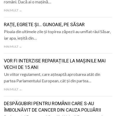
români. Dacă ai o mașină…
MAI MULT →
RAȚE, EGRETE ȘI… GUNOAIE, PE SĂSAR
Ploaia din ultimele zile și topirea zăpezii au umflat râul Săsar,
iar apa, ieșită din…
MAI MULT →
VOR FI INTERZISE REPARAȚIILE LA MAȘINILE MAI
VECHI DE 15 ANI
Un viitor regulament, care așteaptă aprobarea atât din
partea Parlamentului European, cât și din partea…
MAI MULT →
DESPĂGUBIRI PENTRU ROMÂNII CARE S-AU
ÎMBOLNĂVIT DE CANCER DIN CAUZA POLUĂRII