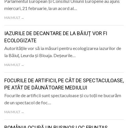
Parlamentul European și Consiliul Uniunii Europene au ajuns
miercuri, 21 februarie, la un acord al…
MAI MULT →
IAZURILE DE DECANTARE DE LA BĂIUȚ VOR FI
ECOLOGIZATE
Autoritățile vor să ia măsuri pentru ecologizarea iazurilor de
la Băiuț, Leurda și Bloaja. Deșeurile…
MAI MULT →
FOCURILE DE ARTIFICII, PE CÂT DE SPECTACULOASE,
PE ATÂT DE DĂUNĂTOARE MEDIULUI
Focurile de artificii sunt spectaculoase și cu toții ne bucurăm
de un spectacol de foc…
MAI MULT →
ROMÂNIA OCUPĂ UN RUȘINOS LOC FRUNTAȘ