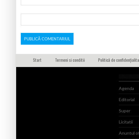
Start
Termeni si conditii
Politică de confidențialit
Agenda
Editorial
Super
Licitatii
Anuntul of