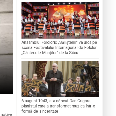
nedoara
a clubului de carte „Legături Literare”
Ansamblul Folcloric „Săliștenii” va urca pe
rieteniei și diversității culturale
scena Festivalului Internațional de Folclor
„Cântecele Munților” de la Sibiu
6 august 1943, s-a născut Dan Grigore,
pianistul care a transformat muzica într-o
formă de sinceritate
 motive