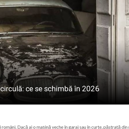
ALE POMPIERILOR
la Baia Mare, la 570 de ani de la moartea lui Iancu de Hu
” se vor desfășura în perioada 14–16 august
lă „Laurențiu Ulici” din Sighet găzduiește o nouă întâlnire 
ie Baia Mare, gazda unui eveniment internațional dedicat p
circulă: ce se schimbă în 2026
 români. Dacă ai o mașină veche în garaj sau în curte, păstrată din