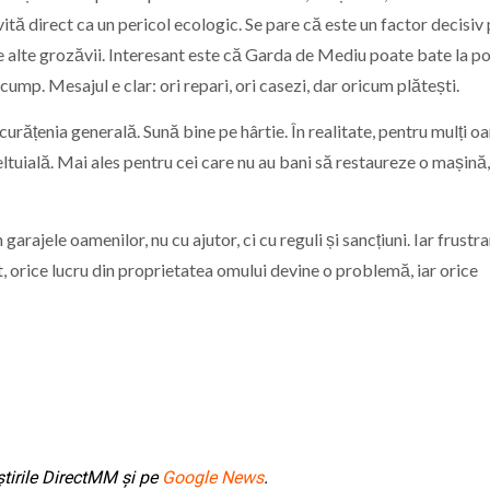
ită direct ca un pericol ecologic. Se pare că este un factor decisiv
 ce alte grozăvii. Interesant este că Garda de Mediu poate bate la p
cump. Mesajul e clar: ori repari, ori casezi, dar oricum plătești.
e curățenia generală. Sună bine pe hârtie. În realitate, pentru mulți 
eltuială. Mai ales pentru cei care nu au bani să restaureze o mașină,
n garajele oamenilor, nu cu ajutor, ci cu reguli și sancțiuni. Iar frustr
et, orice lucru din proprietatea omului devine o problemă, iar orice
tirile DirectMM și pe
Google News
.