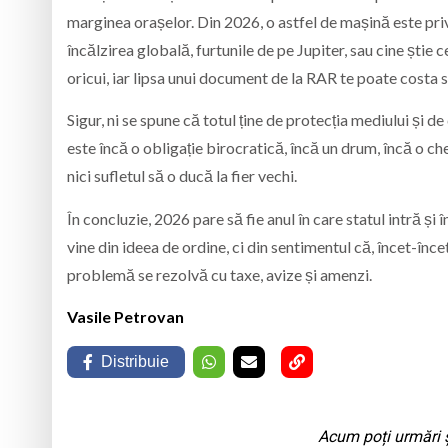
marginea orașelor. Din 2026, o astfel de mașină este priv
încălzirea globală, furtunile de pe Jupiter, sau cine știe
oricui, iar lipsa unui document de la RAR te poate costa s
Sigur, ni se spune că totul ține de protecția mediului și d
este încă o obligație birocratică, încă un drum, încă o ch
nici sufletul să o ducă la fier vechi.
În concluzie, 2026 pare să fie anul în care statul intră și î
vine din ideea de ordine, ci din sentimentul că, încet-înc
problemă se rezolvă cu taxe, avize și amenzi.
Vasile Petrovan
Distribuie
Acum poți urmări ș