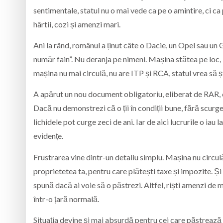
sentimentale, statul nu o mai vede ca pe o amintire, ci c
hârtii, cozi și amenzi mari.
Ani la rând, românul a ținut câte o Dacie, un Opel sau un G
număr fain”. Nu deranja pe nimeni. Mașina stătea pe loc, i
mașina nu mai circulă, nu are ITP și RCA, statul vrea să șt
A apărut un nou document obligatoriu, eliberat de RAR,
Dacă nu demonstrezi că o ții în condiții bune, fără scurger
lichidele pot curge zeci de ani. Iar de aici lucrurile o iau
evidențe.
Frustrarea vine dintr-un detaliu simplu. Mașina nu circulă
proprietetea ta, pentru care plătești taxe și impozite. Și 
spună dacă ai voie să o păstrezi. Altfel, riști amenzi de mi
într-o țară normală.
Situația devine și mai absurdă pentru cei care păstrează 