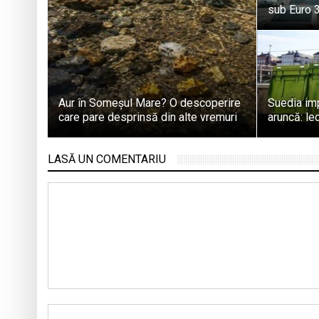
sub Euro 
Aur în Someșul Mare? O descoperire
Suedia imp
care pare desprinsă din alte vremuri
aruncă: le
LASĂ UN COMENTARIU