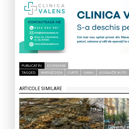
PUBLICAT ÎN:
ECONOMIE
TAGGED:
AMENZI 2026
CURTE
GARAJ
LEGISLAȚIE AUTO
ARTICOLE SIMILARE
Guvernul v