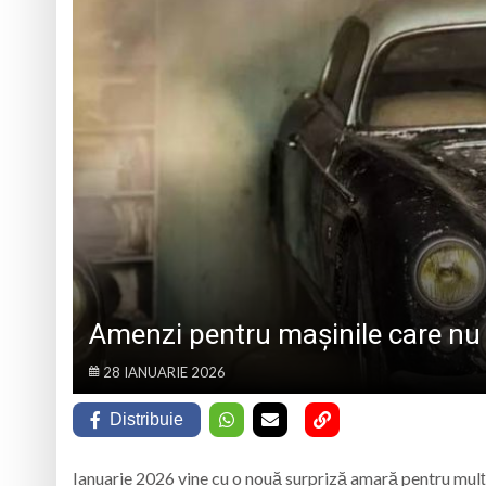
„CÂNTECELE MUNȚILOR” DE LA SIBIU
DE SINCERITATE
Eveniment special 
„Zilele Moiseiului
Biblioteca Municipa
Muzeul de Mineralog
Amenzi pentru mașinile care nu 
28 IANUARIE 2026
Distribuie
Ianuarie 2026 vine cu o nouă surpriză amară pentru mulți