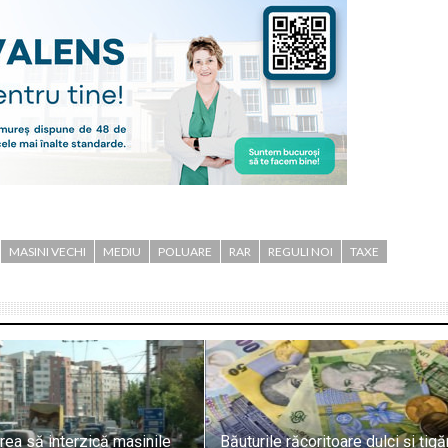
MASINI VECHI
MEDIU
POLUARE
RAR
REGULI NOI
TAXE
rea să interzică mașinile
Băuturile răcoritoare dulci și țigă