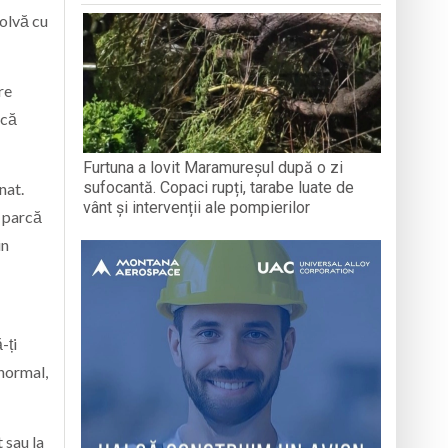
zolvă cu
re
acă
Furtuna a lovit Maramureșul după o zi
sufocantă. Copaci rupți, tarabe luate de
nat.
vânt și intervenții ale pompierilor
e parcă
in
-ți
 normal,
 sau la