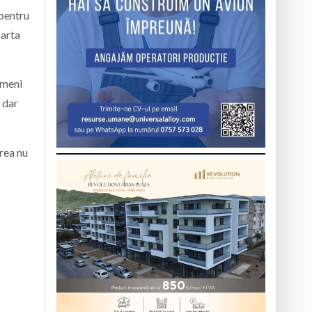
 pentru
oarta
oameni
 dar
area nu