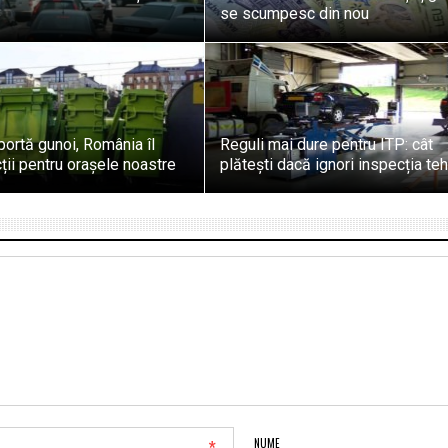
3
se scumpesc din nou
ortă gunoi, România îl
Reguli mai dure pentru ITP: cât
cții pentru orașele noastre
plătești dacă ignori inspecția te
NUME