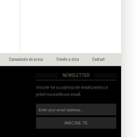
Comunicate de presa
Trimite o stire
Contact
NEWSLETTER
Inscrie-te cu adresa de email pentru a
primi noutatile pe email.