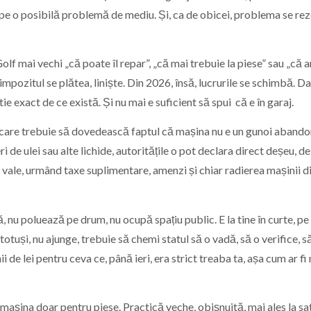
a pe o posibilă problemă de mediu. Și, ca de obicei, problema se re
olf mai vechi „că poate îl repar”, „că mai trebuie la piese” sau „că a
mpozitul se plătea, liniște. Din 2026, însă, lucrurile se schimbă. D
ie exact de ce există. Și nu mai e suficient să spui că e în garaj.
 care trebuie să dovedească faptul că mașina nu e un gunoi abando
i de ulei sau alte lichide, autoritățile o pot declara direct deșeu, d
 la vale, urmând taxe suplimentare, amenzi și chiar radierea mașinii d
, nu poluează pe drum, nu ocupă spațiu public. E la tine în curte, pe
totuși, nu ajunge, trebuie să chemi statul să o vadă, să o verifice, să
i de lei pentru ceva ce, până ieri, era strict treaba ta, așa cum ar fi
mașina doar pentru piese. Practică veche, obișnuită, mai ales la sat