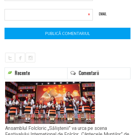
*
EMAIL
Recente
Comentarii
Ansamblul Folcloric „Săliștenii” va urca pe scena
Festivalului Internațional de Folclor „Cântecele Munților” de