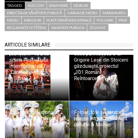
TAGGED:
AGECOM
BAIA MARE
DESEURI
DIRECȚIA DE SĂNĂTATE PUBLICĂ
GARDA DE MEDIU
MARAMURES
MEDIU
MIROSURI
PLATFORMĂ INDUSTRIALĂ
POLUARE
PRAF
RECLAMAȚII CETĂȚENI
SANATATE PUBLICA
ZGOMOT
ARTICOLE SIMILARE
Ansamblul Folcloric
„Săliștenii” va urca pe
Casa părintească a lui
scena Festivalului
Grigore Leșe din Stoiceni
Internațional de Folclor
găzduiește proiectul
„Cântecele Munților” de
„101 Români –
la Sibiu
Reîntoarcerea”
Ziua Imnului Național al
Folclor, folk și literatură,
României va fi marcată și
reunite într-un eveniment
în Baia Mare
cultural la Moisei