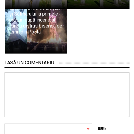
Episcopia Maramureșului
și Sătmarului ia primele
măsuri după incendiul
care a distrus biserica de
lemn din Posta
LASĂ UN COMENTARIU
*
NUME