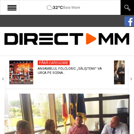
32°C
Baia Mare
START
COMUNITATE
EDITORIAL
FĂRĂ CATEGORIE
CULTURA
ANSAMBLUL FOLCLORIC „SĂLIȘTENII” VA
URCA PE SCENA…
ECONOMIE
SANATATE
SPORT
SPECIAL
POLITIC