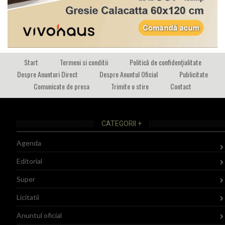
Start
Termeni si conditii
Politică de confidențialitate
Despre Anunturi Direct
Despre Anuntul Oficial
Publicitate
Comunicate de presa
Trimite o stire
Contact
CATEGORII +
Agenda
Editorial
Super
Licitatii
Anuntul oficial