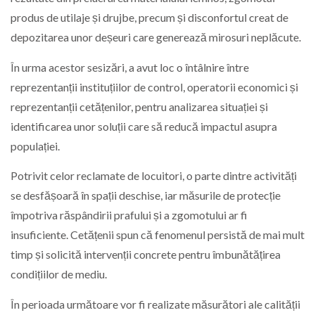
produs de utilaje și drujbe, precum și disconfortul creat de
depozitarea unor deșeuri care generează mirosuri neplăcute.
În urma acestor sesizări, a avut loc o întâlnire între
reprezentanții instituțiilor de control, operatorii economici și
reprezentanții cetățenilor, pentru analizarea situației și
identificarea unor soluții care să reducă impactul asupra
populației.
Potrivit celor reclamate de locuitori, o parte dintre activități
se desfășoară în spații deschise, iar măsurile de protecție
împotriva răspândirii prafului și a zgomotului ar fi
insuficiente. Cetățenii spun că fenomenul persistă de mai mult
timp și solicită intervenții concrete pentru îmbunătățirea
condițiilor de mediu.
În perioada următoare vor fi realizate măsurători ale calității