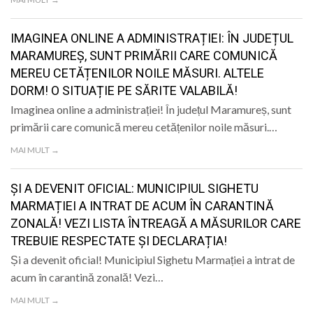
IMAGINEA ONLINE A ADMINISTRAȚIEI: ÎN JUDEȚUL
MARAMUREȘ, SUNT PRIMĂRII CARE COMUNICĂ
MEREU CETĂȚENILOR NOILE MĂSURI. ALTELE
DORM! O SITUAȚIE PE SĂRITE VALABILĂ!
Imaginea online a administrației! În județul Maramureș, sunt
primării care comunică mereu cetățenilor noile măsuri.…
MAI MULT →
ȘI A DEVENIT OFICIAL: MUNICIPIUL SIGHETU
MARMAȚIEI A INTRAT DE ACUM ÎN CARANTINĂ
ZONALĂ! VEZI LISTA ÎNTREAGĂ A MĂSURILOR CARE
TREBUIE RESPECTATE ȘI DECLARAȚIA!
Și a devenit oficial! Municipiul Sighetu Marmației a intrat de
acum în carantină zonală! Vezi…
MAI MULT →