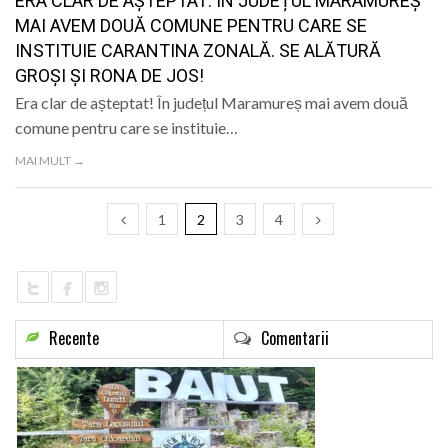
ERA CLAR DE AȘTEPTAT: ÎN JUDEȚUL MARAMUREȘ
MAI AVEM DOUĂ COMUNE PENTRU CARE SE
INSTITUIE CARANTINA ZONALĂ. SE ALĂTURĂ
GROȘI ȘI RONA DE JOS!
Era clar de așteptat! În județul Maramureș mai avem două
comune pentru care se instituie…
MAI MULT →
1
2
3
4
Recente
Comentarii