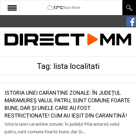
17°C
Baia Mare
START
COMUNITATE
EDITORIAL
Tag:
lista localitati
CULTURA
ECONOMIE
SANATATE
ISTORIA UNEI CARANTINE ZONALE: ÎN JUDEȚUL
MARAMUREȘ VALUL PATRU, SUNT COMUNE FOARTE
SPORT
BUNE, DAR ȘI UNELE CARE AU FOST
RESTRICȚIONATE! CUM AU IEȘIT DIN CARANTINĂ!
SPECIAL
Istoria unei carantine zonale: În județul Maramureș valul
POLITIC
patru, sunt comune foarte bune, dar și…