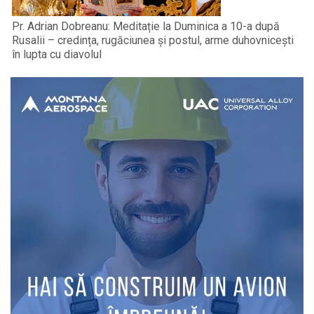
Pr. Adrian Dobreanu: Meditație la Duminica a 10-a după
Rusalii – credința, rugăciunea și postul, arme duhovnicești
în lupta cu diavolul