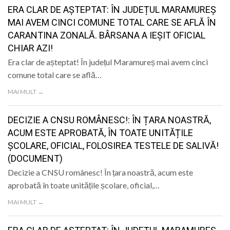
ERA CLAR DE AȘTEPTAT: ÎN JUDEȚUL MARAMUREȘ
MAI AVEM CINCI COMUNE TOTAL CARE SE AFLĂ ÎN
CARANTINA ZONALĂ. BÂRSANA A IEȘIT OFICIAL
CHIAR AZI!
Era clar de așteptat! În județul Maramureș mai avem cinci
comune total care se află…
MAI MULT →
DECIZIE A CNSU ROMÂNESC!: ÎN ȚARA NOASTRĂ,
ACUM ESTE APROBATĂ, ÎN TOATE UNITĂȚILE
ȘCOLARE, OFICIAL, FOLOSIREA TESTELE DE SALIVĂ!
(DOCUMENT)
Decizie a CNSU românesc! În țara noastră, acum este
aprobată în toate unitățile școlare, oficial,…
MAI MULT →