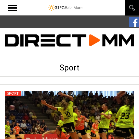
31°C
Baia Mare
START
COMUNITATE
EDITORIAL
Sport
CULTURA
ECONOMIE
SANATATE
SPORT
SPORT
SPECIAL
POLITIC