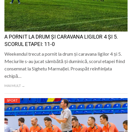
A PORNIT LA DRUM ȘI CARAVANA LIGILOR 4 ȘI 5.
SCORUL ETAPEI: 11-0
Weekendul trecut a pornit la drum și caravana ligilor 4 și 5.
Meciurile s-au jucat sâmbătă și duminică, scorul etapei fiind
consemnat la Sighetu Marmației. Proaspăt reînființata
echipă…
MAI MULT →
SPORT