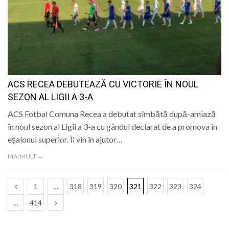
ACS RECEA DEBUTEAZĂ CU VICTORIE ÎN NOUL
SEZON AL LIGII A 3-A
ACS Fotbal Comuna Recea a debutat sîmbătă după-amiază
în noul sezon al Ligii a 3-a cu gândul declarat de a promova în
eșalonul superior. Îi vin în ajutor…
MAI MULT →
1
…
318
319
320
321
322
323
324
…
414