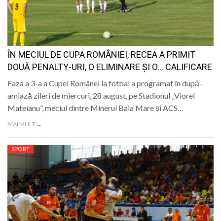
ÎN MECIUL DE CUPA ROMÂNIEI, RECEA A PRIMIT
DOUĂ PENALTY-URI, O ELIMINARE ȘI O… CALIFICARE
Faza a 3-a a Cupei Românei la fotbal a programat în după-
amiază zileri de miercuri, 28 august, pe Stadionul „Viorel
Mateianu”, meciul dintre Minerul Baia Mare și ACS…
MAI MULT →
SPORT