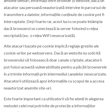
ambele sensuri, informații între browser și website, dacă un
atacator sau persoană neautorizată intervine în parcursul de
transmitere a datelor, informațiile conținute de cookie pot fi
interceptate. Deși foarte rar, acest lucru se poate întâmpla
dacă browserul se conectează la server folosind o rețea
necriptată (ex.: o rețea WiFi nesecurizată).
Alte atacuri bazate pe cookie implică reglaje greșite ale
cookie-urilor pe webservere. Dacă un website nu solicită
browserului să folosească doar canale criptate, atacatorii
pot folosi această vulnerabilitate pentru a păcăli browserele
în a trimite informații prin intermediul canalelor nesecurizate.
Atacatorii utilizează apoi informațiile cu scopul de a accesa
neautorizat anumite site-uri.
Este foarte important ca utilizatorii să fie atenți în alegerea
metodei celei mai potrivite de protecție a informațiilor