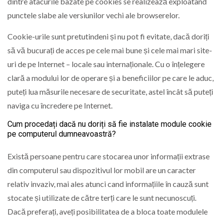
dintre atacurile bazate pe cookies se realizează exploatând
punctele slabe ale versiunilor vechi ale browserelor.
Cookie-urile sunt pretutindeni și nu pot fi evitate, dacă doriți
să vă bucurați de acces pe cele mai bune și cele mai mari site-
uri de pe Internet – locale sau internaționale. Cu o înțelegere
clară a modului lor de operare și a beneficiilor pe care le aduc,
puteți lua măsurile necesare de securitate, astel încât să puteți
naviga cu încredere pe Internet.
Cum procedați dacă nu doriți să fie instalate module cookie
pe computerul dumneavoastră?
Există persoane pentru care stocarea unor informații extrase
din computerul sau dispozitivul lor mobil are un caracter
relativ invaziv, mai ales atunci cand informațiile în cauză sunt
stocate și utilizate de către terți care le sunt necunoscuți.
Dacă preferați, aveți posibilitatea de a bloca toate modulele