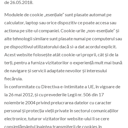
de 26.05.2018.
LIFE
Modulele de cookie „esențiale” sunt plasate automat pe
calculator, laptop sau orice dispozitiv ce poate accesa sau
actiona pe site-ul companiei. Cookie-urile „non-esențiale” și
alte tehnologii similare sunt plasate numai pe computerul sau
pe dispozitivul utilizatorului dacă si-a dat acordul explicit.
Acest website folosește atât cookie-uri proprii, cât și de la
terți, pentru a furniza vizitatorilor o experiență mult mai bună
de navigare și servicii adaptate nevoilor și interesului
fiecăruia.
În conformitate cu Directiva e-Intimitate a UE, în vigoare de
la 26 mai 2012, și cu prevederile Legii nr. 506 din 17
noiembrie 2004 privind prelucrarea datelor cu caracter
personal și protecția vieții private în sectorul comunicațiilor
electronice, tuturor vizitatorilor website-ului li se cere
consimțământul înaintea transmiterii de cookies în