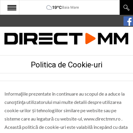
19°C
Baia Mare
START
COMUNITATE
EDITORIAL
Politica de Cookie-uri
CULTURA
ECONOMIE
SANATATE
Informaţiile prezentate în continuare au scopul de a aduce la
SPORT
cunoştinţa utilizatorului mai multe detalii despre utilizarea
cookie-urilor și tehnologiilor similare pe website sau pe
SPECIAL
sisteme care au legatură cu website-ul, www.directmm.ro .
POLITIC
Această politică de cookie-uri este valabilă începând cu data