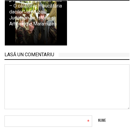
– O călătorie în bucătăria
dacilor” la Muzeul
Județean de Istorie și
Arheologie Maramureș
LASĂ UN COMENTARIU
*
NUME