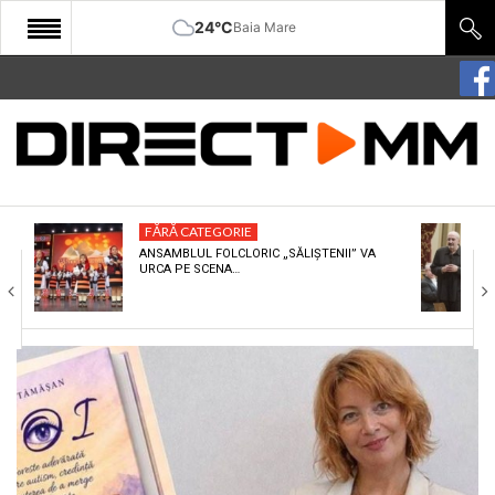
24°C
Baia Mare
START
COMUNITATE
EDITORIAL
FĂRĂ CATEGORIE
CULTURA
ANSAMBLUL FOLCLORIC „SĂLIȘTENII” VA
URCA PE SCENA…
ECONOMIE
SANATATE
SPORT
SPECIAL
POLITIC