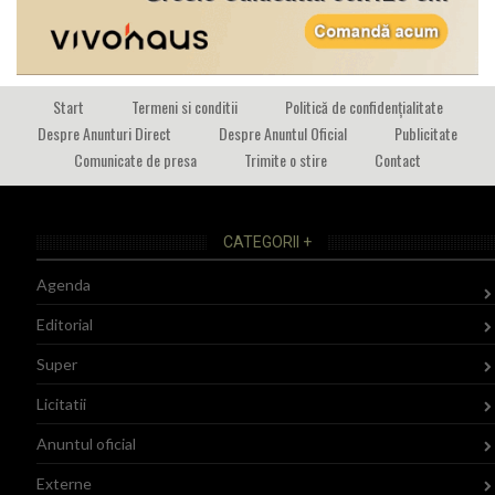
Start
Termeni si conditii
Politică de confidențialitate
Despre Anunturi Direct
Despre Anuntul Oficial
Publicitate
Comunicate de presa
Trimite o stire
Contact
CATEGORII +
Agenda
Editorial
Super
Licitatii
Anuntul oficial
Externe