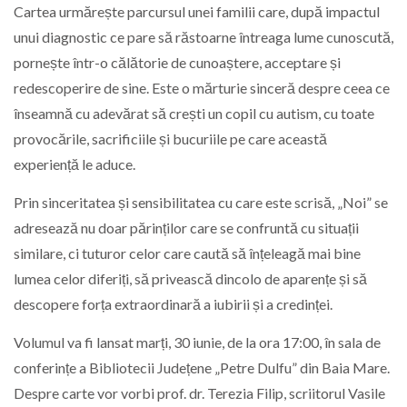
Cartea urmărește parcursul unei familii care, după impactul
unui diagnostic ce pare să răstoarne întreaga lume cunoscută,
pornește într-o călătorie de cunoaștere, acceptare și
redescoperire de sine. Este o mărturie sinceră despre ceea ce
înseamnă cu adevărat să crești un copil cu autism, cu toate
provocările, sacrificiile și bucuriile pe care această
experiență le aduce.
Prin sinceritatea și sensibilitatea cu care este scrisă, „Noi” se
adresează nu doar părinților care se confruntă cu situații
similare, ci tuturor celor care caută să înțeleagă mai bine
lumea celor diferiți, să privească dincolo de aparențe și să
descopere forța extraordinară a iubirii și a credinței.
Volumul va fi lansat marți, 30 iunie, de la ora 17:00, în sala de
conferințe a Bibliotecii Județene „Petre Dulfu” din Baia Mare.
Despre carte vor vorbi prof. dr. Terezia Filip, scriitorul Vasile