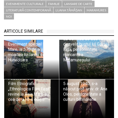
EVENIMENTE CULTURALE
FAMILIE
LANSARE DE CARTE
LITERATURĂ CONTEMPORANĂ
LUANA TĂMĂȘAN
MARAMURES
NOI
ARTICOLE SIMILARE
La Săliștea de Sus va fi
Eveniment special la Baia
dezvelit bustul lui Gavrilă
Mare, la 570 de ani de la
Iuga, personalitate
moartea lui Iancu de
marcantă a
Hunedoara
Maramureșului
Festivalul Concurs de
Film Etnografic
5 august 1940, s-a
„Ethnologica Film Fest”
născut prof. univ. dr. Ana
revine la Baia Mare cu
Olos, personalitate a
cea de-a III-a ediție
culturii băimărene
„Arheologia gustului antic