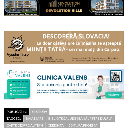
PUBLICAT ÎN:
CULTURA
TAGGED:
BAIA MARE
BIBLIOTECA JUDEȚEANĂ „PETRE DULFU”
CARTE DESPRE AUTISM
CREDINTA
EDITURA PROEMA