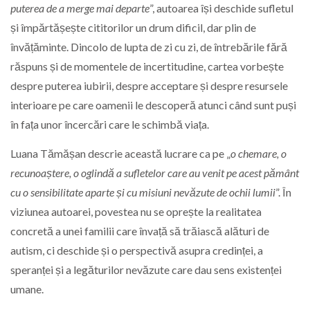
puterea de a merge mai departe
”, autoarea își deschide sufletul
și împărtășește cititorilor un drum dificil, dar plin de
învățăminte. Dincolo de lupta de zi cu zi, de întrebările fără
răspuns și de momentele de incertitudine, cartea vorbește
despre puterea iubirii, despre acceptare și despre resursele
interioare pe care oamenii le descoperă atunci când sunt puși
în fața unor încercări care le schimbă viața.
Luana Tămășan descrie această lucrare ca pe „
o chemare, o
recunoaștere, o oglindă a sufletelor care au venit pe acest pământ
cu o sensibilitate aparte și cu misiuni nevăzute de ochii lumii
”. În
viziunea autoarei, povestea nu se oprește la realitatea
concretă a unei familii care învață să trăiască alături de
autism, ci deschide și o perspectivă asupra credinței, a
speranței și a legăturilor nevăzute care dau sens existenței
umane.