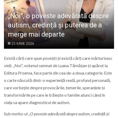
LIFE
„Noi”, o poveste adevărată despre
autism, credință și puterea de a
merge mai departe
25 IUNIE 2026
Există cărți care spun povești și există cărți care mărturisesc
vieți. „Noi”, volumul semnat de Luana Tămășan și apărut la
Editura Proema, face parte din cea de-a doua categorie. Este
o carte născută dintr-o experiență reală, profund personală,
care vorbește despre provocările, temerile, speranțele și
transformările pe care le trăiește o familie atunci când în
viața sa apare diagnosticul de autism.
Sub motto-ul „
O poveste adevărată despre autism, credință și