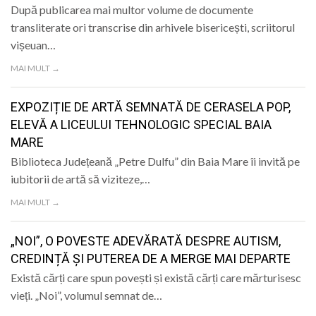
După publicarea mai multor volume de documente
transliterate ori transcrise din arhivele bisericești, scriitorul
vișeuan…
MAI MULT →
EXPOZIȚIE DE ARTĂ SEMNATĂ DE CERASELA POP,
ELEVĂ A LICEULUI TEHNOLOGIC SPECIAL BAIA
MARE
Biblioteca Județeană „Petre Dulfu” din Baia Mare îi invită pe
iubitorii de artă să viziteze,…
MAI MULT →
„NOI”, O POVESTE ADEVĂRATĂ DESPRE AUTISM,
CREDINȚĂ ȘI PUTEREA DE A MERGE MAI DEPARTE
Există cărți care spun povești și există cărți care mărturisesc
vieți. „Noi”, volumul semnat de…