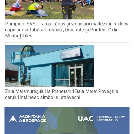
Pompierii SVSU Târgu Lăpuș și voluntarii maltezi, în mijlocul
copiilor din Tabăra Creștină „Dragoste și Prietenie” din
Munții Țibleș
Ziua Maramureșului la Planetariul Baia Mare: Poveștile
cerului întâlnesc simboluri străvechi