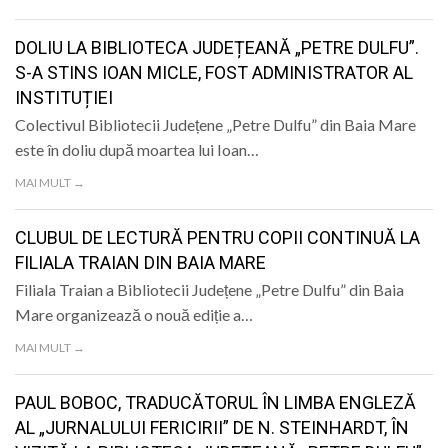
LIFE
DOLIU LA BIBLIOTECA JUDEȚEANĂ „PETRE DULFU”.
S-A STINS IOAN MICLE, FOST ADMINISTRATOR AL
INSTITUȚIEI
Colectivul Bibliotecii Județene „Petre Dulfu” din Baia Mare
este în doliu după moartea lui Ioan…
MAI MULT →
CLUBUL DE LECTURĂ PENTRU COPII CONTINUĂ LA
FILIALA TRAIAN DIN BAIA MARE
Filiala Traian a Bibliotecii Județene „Petre Dulfu” din Baia
Mare organizează o nouă ediție a…
MAI MULT →
PAUL BOBOC, TRADUCĂTORUL ÎN LIMBA ENGLEZĂ
AL „JURNALULUI FERICIRII” DE N. STEINHARDT, ÎN