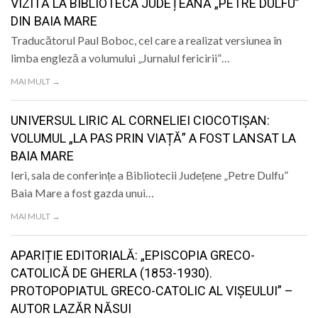
VIZITĂ LA BIBLIOTECA JUDEȚEANĂ „PETRE DULFU”
DIN BAIA MARE
Traducătorul Paul Boboc, cel care a realizat versiunea în
limba engleză a volumului „Jurnalul fericirii”…
MAI MULT →
UNIVERSUL LIRIC AL CORNELIEI CIOCOTIȘAN:
VOLUMUL „LA PAS PRIN VIAȚĂ” A FOST LANSAT LA
BAIA MARE
Ieri, sala de conferințe a Bibliotecii Județene „Petre Dulfu”
Baia Mare a fost gazda unui…
MAI MULT →
APARIȚIE EDITORIALĂ: „EPISCOPIA GRECO-
CATOLICĂ DE GHERLA (1853-1930).
PROTOPOPIATUL GRECO-CATOLIC AL VIȘEULUI” –
AUTOR LAZĂR NĂSUI