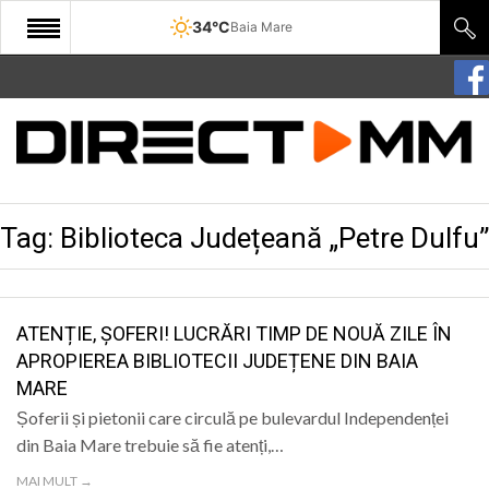
34°C
Baia Mare
START
COMUNITATE
EDITORIAL
Tag:
Biblioteca Județeană „Petre Dulfu”
CULTURA
ECONOMIE
SANATATE
ATENȚIE, ȘOFERI! LUCRĂRI TIMP DE NOUĂ ZILE ÎN
APROPIEREA BIBLIOTECII JUDEȚENE DIN BAIA
SPORT
MARE
SPECIAL
Șoferii și pietonii care circulă pe bulevardul Independenței
din Baia Mare trebuie să fie atenți,…
POLITIC
MAI MULT →