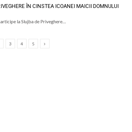
RIVEGHERE ÎN CINSTEA ICOANEI MAICII DOMNULUI
ă participe la Slujba de Priveghere…
3
4
5