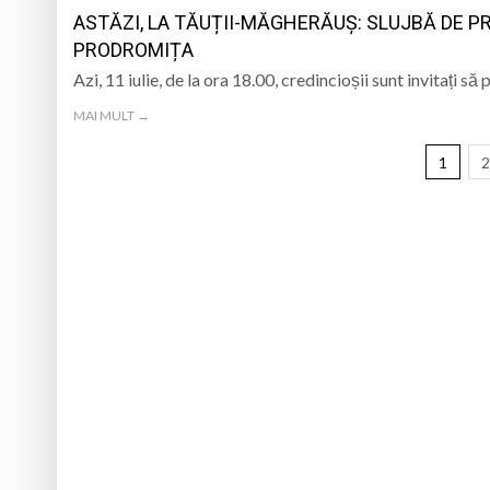
ASTĂZI, LA TĂUȚII-MĂGHERĂUȘ: SLUJBĂ DE P
PRODROMIȚA
Azi, 11 iulie, de la ora 18.00, credincioșii sunt invitați s
MAI MULT →
1
2