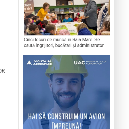
Cinci locuri de muncă în Baia Mare. Se
caută îngrijitori, bucătari și administrator
OR
…