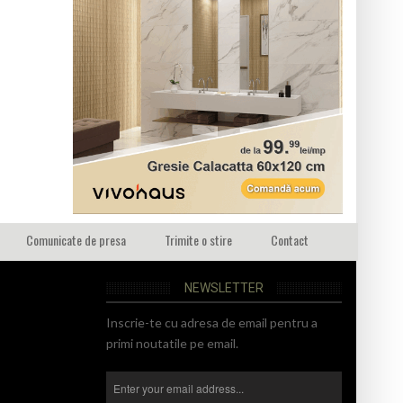
Comunicate de presa
Trimite o stire
Contact
NEWSLETTER
Inscrie-te cu adresa de email pentru a
primi noutatile pe email.