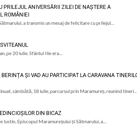
 PRILEJUL ANIVERSĂRII ZILEI DE NAȘTERE A
UL ROMÂNIEI
ătmarului, a transmis un mesaj de felicitare cu prilejul…
ESVITEANUL
n, pe 20 iulie. Sfântul Ilie era…
, BERINȚA ȘI VAD AU PARTICIPAT LA CARAVANA TINERIL
nuat, sâmbătă, 18 iulie, parcursul prin Maramureș, reunind tineri
REDINCIOȘILOR DIN BICAZ
inte Iustin, Episcopul Maramureșului și Sătmarului, a…