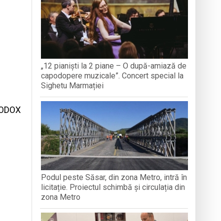
TEMBRIE
CREDINȚ
aripioare
„12 pianiști la 2 piane – O după-amiază de
capodopere muzicale”. Concert special la
Sighetu Marmației
TODOX
Podul peste Săsar, din zona Metro, intră în
licitație. Proiectul schimbă și circulația din
zona Metro