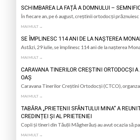
MARMAȚIEI
SCHIMBAREA LA FAȚĂ A DOMNULUI – SEMNIFIC
Opt ani de când mar
În fiecare an, pe 6 august, creștinii ortodocși prăznuies
Record Guinness sta
MAI MULT →
SE ÎMPLINESC 114 ANI DE LA NAȘTEREA MON
7 august 1950, s-a 
Astăzi, 29 iulie, se împlinesc 114 ani de la nașterea Mon
Prognoza meteo Ma
MAI MULT →
CARAVANA TINERILOR CREȘTINI ORTODOCȘI A A
OAȘ
Caravana Tinerilor Creștini Ortodocși (CTCO), organzat
MAI MULT →
TABĂRA „PRIETENII SFÂNTULUI MINA” A REUNIT
CREDINȚEI ȘI AL PRIETENIEI
Copii și tineri din Tăuții Măgherăuș au avut ocazia să pa
MAI MULT →