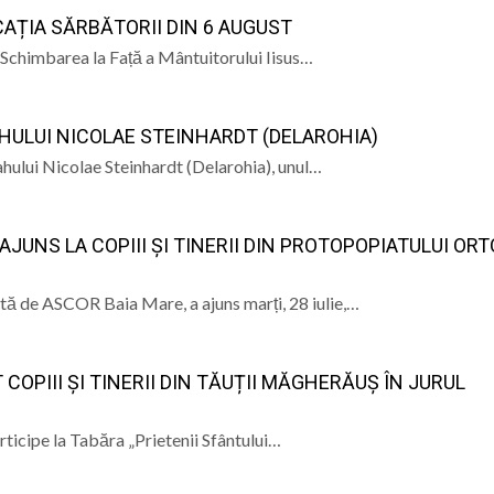
PÂNĂ ÎN 15 SEP
AȚIA SĂRBĂTORII DIN 6 AUGUST
ele artist Dumitru Fărcaș a trecut la cele veșnice
c Schimbarea la Față a Mântuitorului Iisus…
bilit la Costinești. Românii i-au întrecut pe americani la 
AHULUI NICOLAE STEINHARDT (DELAROHIA)
născut Viorel Costin „feciorul de pe Mara”
ahului Nicolae Steinhardt (Delarohia), unul…
ramureș, vineri 7 august 2026
JUNS LA COPIII ȘI TINERII DIN PROTOPOPIATULUI OR
ă de ASCOR Baia Mare, a ajuns marți, 28 iulie,…
 COPIII ȘI TINERII DIN TĂUȚII MĂGHERĂUȘ ÎN JURUL
rticipe la Tabăra „Prietenii Sfântului…