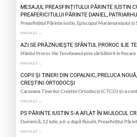
MESAJUL PREASFINȚITULUI PĂRINTE IUSTIN CU
PREAFERICITULUI PĂRINTE DANIEL, PATRIARH
Preasfințitul Părinte Iustin, Episcopul Maramureșului și S
MAI MULT →
AZI SE PRĂZNUIEȘTE SFÂNTUL PROROC ILIE T
Sfântul Proroc Ilie Tesviteanul este sărbătorit în fiecare a
MAI MULT →
COPII ȘI TINERI DIN COPALNIC, PRELUCA NOUĂ
CREȘTINI ORTODOCȘI
Caravana Tinerilor Creștini Ortodocși (CTCO) și-a conti
MAI MULT →
PS PĂRINTE IUSTIN S-A AFLAT ÎN MIJLOCUL C
Duminică, 12 iulie, a 6-a după Rusalii, Preasfințitul Păr
MAI MULT →