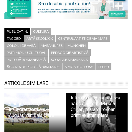
PUBLICAT ÎN:
CULTURA
TAGGED:
ARTĂ SECOL XIX
CENTRUL ARTISTIC BAIA MARE
COLONII DE VARĂ
MARAMURES
MÜNCHEN
PATRIMONIU CULTURAL
PEDAGOGIE ARTISTICĂ
PICTURĂ ROMÂNEASCĂ
SCOALA BAIMAREANA
ȘCOALA DE PICTURĂ BAIA MARE
SIMON HOLLÓSY
TECEU
ARTICOLE SIMILARE
Într-o zi de 8 august s-a
9 august 1953, a fost
născut actorul Mircea
inaugurat Stadionul „23
Crișan, maramureșean
August” din Baia Mare
printr-o întâmplare