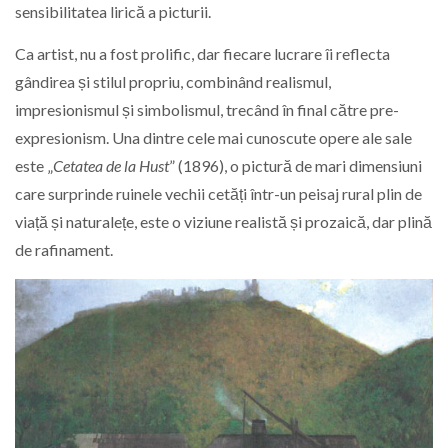
sensibilitatea lirică a picturii.
Ca artist, nu a fost prolific, dar fiecare lucrare îi reflecta
gândirea și stilul propriu, combinând realismul,
impresionismul și simbolismul, trecând în final către pre-
expresionism. Una dintre cele mai cunoscute opere ale sale
este „
Cetatea de la Hust
” (1896), o pictură de mari dimensiuni
care surprinde ruinele vechii cetăți într-un peisaj rural plin de
viață și naturalețe, este o viziune realistă și prozaică, dar plină
de rafinament.