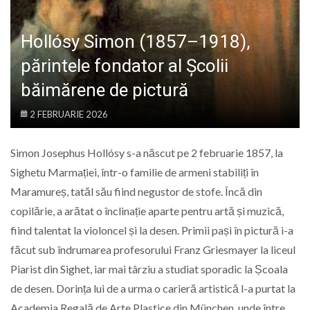
LIFE
Hollósy Simon (1857–1918),
părintele fondator al Școlii
băimărene de pictură
2 FEBRUARIE 2026
Simon Josephus Hollósy s-a născut pe 2 februarie 1857, la
Sighetu Marmației, într-o familie de armeni stabiliți în
Maramureș, tatăl său fiind negustor de stofe. Încă din
copilărie, a arătat o înclinație aparte pentru artă și muzică,
fiind talentat la violoncel și la desen. Primii pași în pictură i-a
făcut sub îndrumarea profesorului Franz Griesmayer la liceul
Piarist din Sighet, iar mai târziu a studiat sporadic la Școala
de desen. Dorința lui de a urma o carieră artistică l-a purtat la
Academia Regală de Arte Plastice din München, unde între