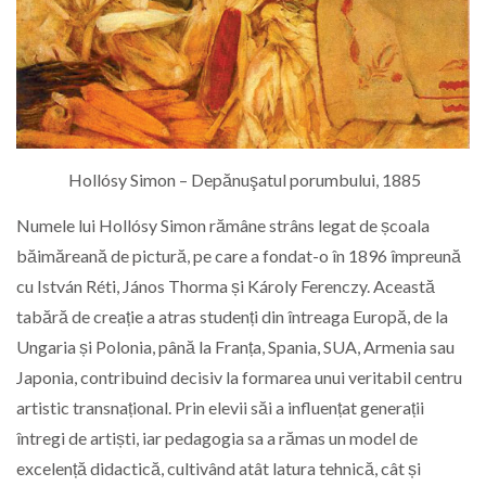
Hollósy Simon – Depănuşatul porumbului, 1885
Numele lui Hollósy Simon rămâne strâns legat de școala
băimăreană de pictură, pe care a fondat-o în 1896 împreună
cu István Réti, János Thorma și Károly Ferenczy. Această
tabără de creație a atras studenți din întreaga Europă, de la
Ungaria și Polonia, până la Franța, Spania, SUA, Armenia sau
Japonia, contribuind decisiv la formarea unui veritabil centru
artistic transnațional. Prin elevii săi a influențat generații
întregi de artiști, iar pedagogia sa a rămas un model de
excelență didactică, cultivând atât latura tehnică, cât și