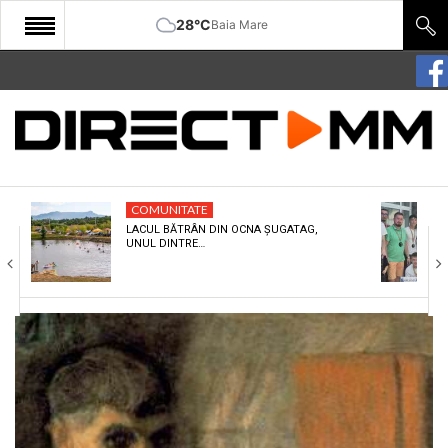
28°C
Baia Mare
START
COMUNITATE
EDITORIAL
COMUNITATE
CULTURA
LACUL BĂTRÂN DIN OCNA ȘUGATAG,
UNUL DINTRE…
ECONOMIE
SANATATE
SPORT
SPECIAL
POLITIC