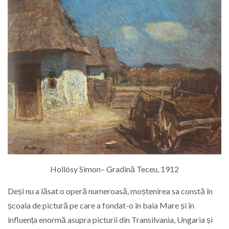
Hollósy Simon– Gradină Teceu, 1912
Deși nu a lăsat o operă numeroasă, moștenirea sa constă în
școala de pictură pe care a fondat-o în baia Mare și în
influența enormă asupra picturii din Transilvania, Ungaria și