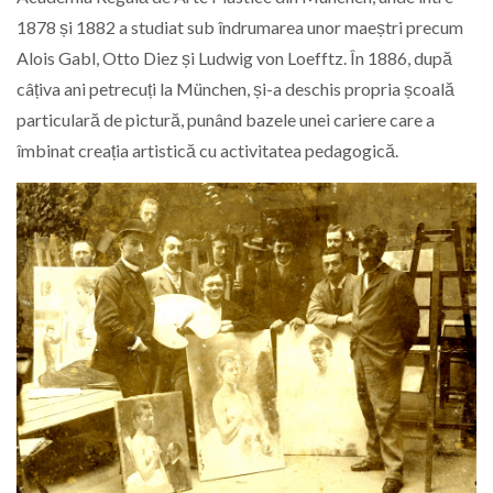
1878 și 1882 a studiat sub îndrumarea unor maeștri precum
Alois Gabl, Otto Diez și Ludwig von Loefftz. În 1886, după
câțiva ani petrecuți la München, și-a deschis propria școală
particulară de pictură, punând bazele unei cariere care a
îmbinat creația artistică cu activitatea pedagogică.