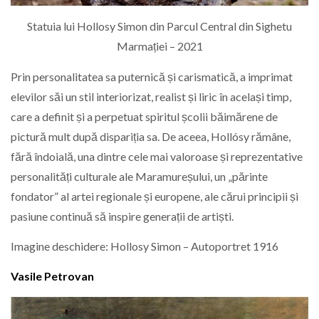
Statuia lui Hollosy Simon din Parcul Central din Sighetu
Marmației – 2021
Prin personalitatea sa puternică și carismatică, a imprimat
elevilor săi un stil interiorizat, realist și liric în același timp,
care a definit și a perpetuat spiritul școlii băimărene de
pictură mult după dispariția sa. De aceea, Hollósy rămâne,
fără îndoială, una dintre cele mai valoroase și reprezentative
personalități culturale ale Maramureșului, un „părinte
fondator” al artei regionale și europene, ale cărui principii și
pasiune continuă să inspire generații de artiști.
Imagine deschidere: Hollosy Simon – Autoportret 1916
Vasile Petrovan