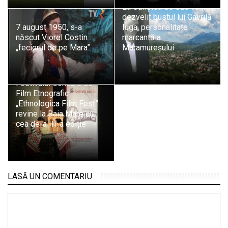
La Săliștea de Sus va fi
dezvelit bustul lui Gavrilă
7 august 1950, s-a
Iuga, personalitate
născut Viorel Costin
marcantă a
„feciorul de pe Mara”
Maramureșului
Festivalul Concurs de
Film Etnografic
„Ethnologica Film Fest”
revine la Baia Mare cu
cea de-a III-a ediție
LASĂ UN COMENTARIU