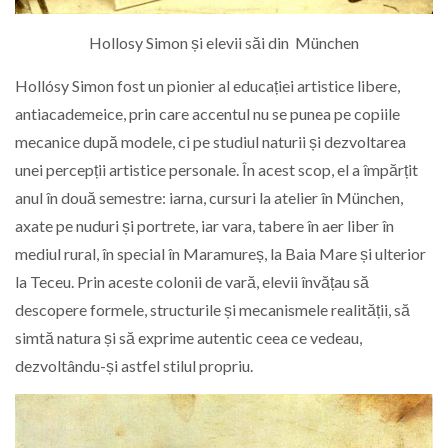
Hollosy Simon și elevii săi din München
Hollósy Simon fost un pionier al educației artistice libere,
antiacademeice, prin care accentul nu se punea pe copiile
mecanice după modele, ci pe studiul naturii și dezvoltarea
unei percepții artistice personale. În acest scop, el a împărțit
anul în două semestre: iarna, cursuri la atelier în München,
axate pe nuduri și portrete, iar vara, tabere în aer liber în
mediul rural, în special în Maramureș, la Baia Mare și ulterior
la Teceu. Prin aceste colonii de vară, elevii învățau să
descopere formele, structurile și mecanismele realității, să
simtă natura și să exprime autentic ceea ce vedeau,
dezvoltându-și astfel stilul propriu.