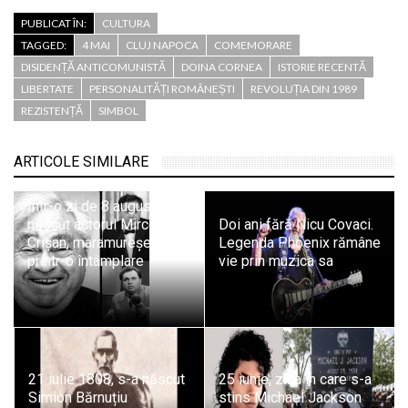
PUBLICAT ÎN:
CULTURA
TAGGED:
4 MAI
CLUJ NAPOCA
COMEMORARE
DISIDENȚĂ ANTICOMUNISTĂ
DOINA CORNEA
ISTORIE RECENTĂ
LIBERTATE
PERSONALITĂȚI ROMÂNEȘTI
REVOLUȚIA DIN 1989
REZISTENȚĂ
SIMBOL
ARTICOLE SIMILARE
Într-o zi de 8 august s-a
născut actorul Mircea
Doi ani fără Nicu Covaci.
Crișan, maramureșean
Legenda Phoenix rămâne
printr-o întâmplare
vie prin muzica sa
21 iulie 1808, s-a născut
25 iunie, ziua în care s-a
Simion Bărnuțiu
stins Michael Jackson