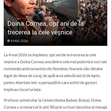
LIFE
Doina Cornea, opt ani de la
trecerea la cele veșnice
4 MAI 2026
La 4 mai 2026 se împlinesc opt ani de la trecerea la cele
veșnice a
Doina Cornea
, una dintre cele mai puternice voci ale
rezistenței anticomuniste din România. Numele său rămâne
legat de ideea de curaj, de apărarea adevărului și de lupta
pentru libertate într-o perioadă în care astfel de gesturi
implicau riscuri uriașe.
Profesor universitar la
Universitatea Babeș-Bolyai
, Doina
Cornea s-a remarcat în anii ’80 prin scrisori deschise și mesaje