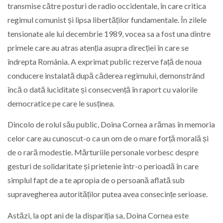
transmise către posturi de radio occidentale, în care critica
regimul comunist și lipsa libertăților fundamentale. În zilele
tensionate ale lui decembrie 1989, vocea sa a fost una dintre
primele care au atras atenția asupra direcției în care se
îndrepta România. A exprimat public rezerve față de noua
conducere instalată după căderea regimului, demonstrând
încă o dată luciditate și consecvență în raport cu valorile
democratice pe care le susținea.
Dincolo de rolul său public, Doina Cornea a rămas în memoria
celor care au cunoscut-o ca un om de o mare forță morală și
de o rară modestie. Mărturiile personale vorbesc despre
gesturi de solidaritate și prietenie într-o perioadă în care
simplul fapt de a te apropia de o persoană aflată sub
supravegherea autorităților putea avea consecințe serioase.
Astăzi, la opt ani de la dispariția sa, Doina Cornea este