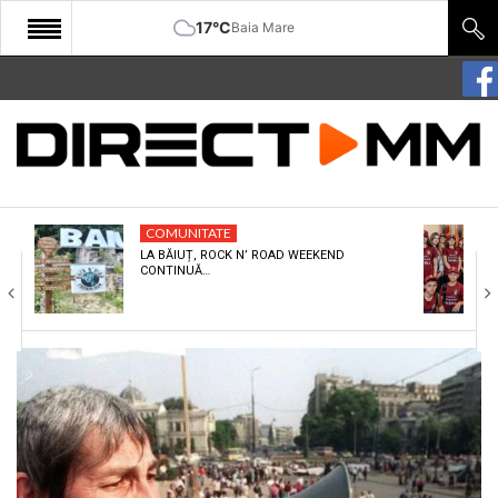
17°C
Baia Mare
START
COMUNITATE
EDITORIAL
COMUNITATE
CULTURA
LA BĂIUȚ, ROCK N’ ROAD WEEKEND
CONTINUĂ…
ECONOMIE
SANATATE
SPORT
SPECIAL
POLITIC