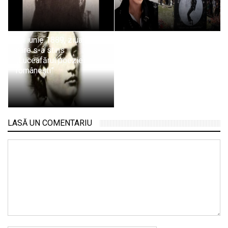
15 iunie 1889, ziua în
care s-a stins
„Luceafărul poeziei
românești”
LASĂ UN COMENTARIU