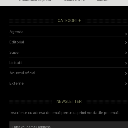
CATEGORII +
Agenda
Editorial
Super
Licitatii
Anuntul oficial
Externe
NEWSLETTER
Inscrie-te cu adresa de email pentru a primi noutatile pe email.