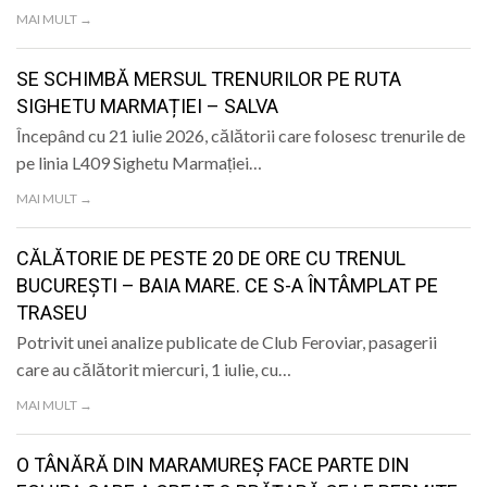
LIFE
MAI MULT →
SE SCHIMBĂ MERSUL TRENURILOR PE RUTA
SIGHETU MARMAȚIEI – SALVA
Începând cu 21 iulie 2026, călătorii care folosesc trenurile de
pe linia L409 Sighetu Marmației…
MAI MULT →
CĂLĂTORIE DE PESTE 20 DE ORE CU TRENUL
BUCUREȘTI – BAIA MARE. CE S-A ÎNTÂMPLAT PE
TRASEU
Potrivit unei analize publicate de Club Feroviar, pasagerii
care au călătorit miercuri, 1 iulie, cu…
MAI MULT →
O TÂNĂRĂ DIN MARAMUREȘ FACE PARTE DIN