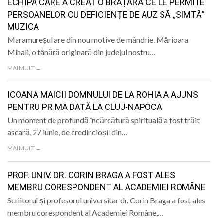
ECHIPA CARE A CREAT O BRĂȚARĂ CE LE PERMITE
PERSOANELOR CU DEFICIENȚE DE AUZ SĂ „SIMTĂ”
MUZICA
Maramureșul are din nou motive de mândrie. Mărioara
Mihali, o tânără originară din județul nostru…
MAI MULT →
ICOANA MAICII DOMNULUI DE LA ROHIA A AJUNS
PENTRU PRIMA DATĂ LA CLUJ-NAPOCA
Un moment de profundă încărcătură spirituală a fost trăit
aseară, 27 iunie, de credincioșii din…
MAI MULT →
PROF. UNIV. DR. CORIN BRAGA A FOST ALES
MEMBRU CORESPONDENT AL ACADEMIEI ROMÂNE
Scriitorul și profesorul universitar dr. Corin Braga a fost ales
membru corespondent al Academiei Române,…