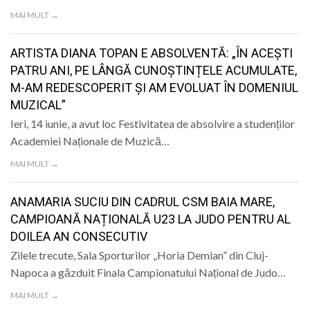
MAI MULT →
ARTISTA DIANA TOPAN E ABSOLVENTĂ: „ÎN ACEȘTI
PATRU ANI, PE LÂNGĂ CUNOȘTINȚELE ACUMULATE,
M-AM REDESCOPERIT ȘI AM EVOLUAT ÎN DOMENIUL
MUZICAL”
Ieri, 14 iunie, a avut loc Festivitatea de absolvire a studenților
Academiei Naționale de Muzică…
MAI MULT →
ANAMARIA SUCIU DIN CADRUL CSM BAIA MARE,
CAMPIOANĂ NAȚIONALĂ U23 LA JUDO PENTRU AL
DOILEA AN CONSECUTIV
Zilele trecute, Sala Sporturilor „Horia Demian” din Cluj-
Napoca a găzduit Finala Campionatului Național de Judo…
MAI MULT →