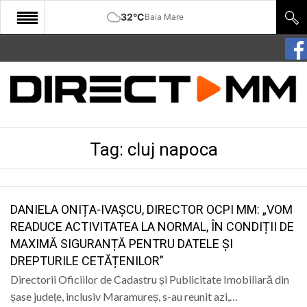
32°C
Baia Mare
START
COMUNITATE
EDITORIAL
Tag:
cluj napoca
CULTURA
ECONOMIE
SANATATE
DANIELA ONIȚA-IVAȘCU, DIRECTOR OCPI MM: „VOM
READUCE ACTIVITATEA LA NORMAL, ÎN CONDIȚII DE
SPORT
MAXIMĂ SIGURANȚĂ PENTRU DATELE ȘI
DREPTURILE CETĂȚENILOR”
SPECIAL
Directorii Oficiilor de Cadastru și Publicitate Imobiliară din
POLITIC
șase județe, inclusiv Maramureș, s-au reunit azi,…