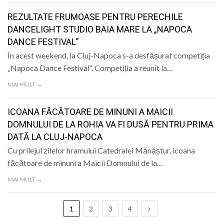
REZULTATE FRUMOASE PENTRU PERECHILE
DANCELIGHT STUDIO BAIA MARE LA „NAPOCA
DANCE FESTIVAL”
În acest weekend, la Cluj-Napoca s-a desfășurat competiția
„Napoca Dance Festival”. Competiția a reunit la…
MAI MULT →
ICOANA FĂCĂTOARE DE MINUNI A MAICII
DOMNULUI DE LA ROHIA VA FI DUSĂ PENTRU PRIMA
DATĂ LA CLUJ-NAPOCA
Cu prilejul zilelor hramului Catedralei Mănăștur, icoana
făcătoare de minuni a Maicii Domnului de la…
MAI MULT →
1
2
3
4