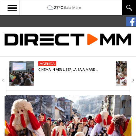
27°C
Baia Mare
START
COMUNITATE
EDITORIAL
AGENDA
CULTURA
CINEMA ÎN AER LIBER LA BAIA MARE:…
ECONOMIE
SANATATE
SPORT
SPECIAL
POLITIC