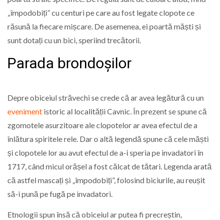
„împodobiți” cu centuri pe care au fost legate clopote ce
răsună la fiecare mișcare. De asemenea, ei poartă măști și
sunt dotați cu un bici, speriind trecătorii.
Parada brondoșilor
Depre obiceiul străvechi se crede că ar avea legătură cu un
eveniment
istoric al localității Cavnic. În prezent se spune că
zgomotele asurzitoare ale clopotelor ar avea efectul de a
înlătura spiritele rele. Dar o altă legendă spune că cele măști
și clopotele lor au avut efectul de a-i speria pe invadatori în
1717, când micul orășel a fost călcat de tătari. Legenda arată
că astfel mascați și „împodobiți”, folosind biciurile, au reușit
să-i pună pe fugă pe invadatori.
Etnologii spun însă că obiceiul ar putea fi precreștin,