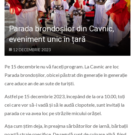
LIFE
Parada brondoșilor din Cavnic,
eveniment unic în țară
12 DECEMBRIE 2023
Pe 15 decembrie nu vă faceți program. La Cavnic are loc
Parada brondoșilor, obicei păstrat din generație în generație
care aduce an de an sute de turiști.
Astfel pe 15 decembrie 2023, începând de la ora 10.00, toți
cei care vor să-i vadă și să le audă clopotele, sunt invitați la
parada ce va avea loc pe străzile micului orășel.
Așa cum știm deja, în preajma sărbătorilor de iarnă, bărbații
poartă straie specifice. De regulă sunt de culoare albă, fiind