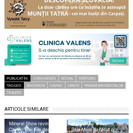
PUBLICAT ÎN:
COMUNITATE
SOCIAL
TERITORIU
TAGGED:
BRONDOSI
CAVNIC
OBICEI
PARADA BRONDOSILOR
TRADITIE
ARTICOLE SIMILARE
Beneficiarii cu dizabilități
Mineral Show revine la
ai Centrului ”Phoenix” din
Cavnic. Trei zile dedicate
Baia Mare au făcut o