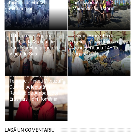
bijuteriilor, cristalelor și
incursiune în
mineralelor
Maramureșul Istoric
Rădăcini maramureșene:
O familie de români din
„Mineral Show” revine la
Italia a redescoperit
Cavnic: Expoziția de
tradițiile la Muzeul de
bijuterii și minerale are
Istorie și Etnografie din
loc în perioada 14–16
Vișeu de Sus
august
Profesoara Claudia
Stoica de la Liceul
Teoretic „Pintea Viteazul”
Cavnic, selectată în
Rețeaua de Ambasadori
Erasmus+ din România
LASĂ UN COMENTARIU