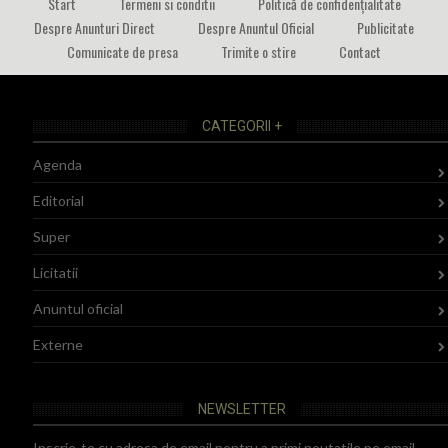
Start
Termeni si conditii
Politică de confidențialitate
Despre Anunturi Direct
Despre Anuntul Oficial
Publicitate
Comunicate de presa
Trimite o stire
Contact
CATEGORII +
Agenda
Editorial
Super
Licitatii
Anuntul oficial
Externe
NEWSLETTER
Inscrie-te cu adresa de email pentru a primi noutatile pe email.