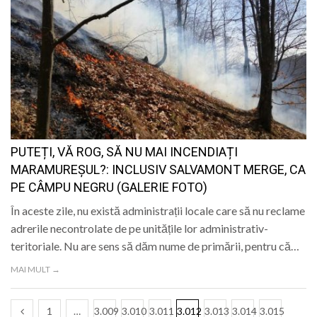
PUTEȚI, VĂ ROG, SĂ NU MAI INCENDIAȚI
MARAMUREȘUL?: INCLUSIV SALVAMONT MERGE, CA
PE CÂMPU NEGRU (GALERIE FOTO)
În aceste zile, nu există administrații locale care să nu reclame
adrerile necontrolate de pe unitățile lor administrativ-
teritoriale. Nu are sens să dăm nume de primării, pentru că…
MAI MULT →
1
…
3.009
3.010
3.011
3.012
3.013
3.014
3.015