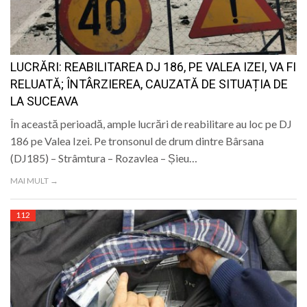
LIFE
LUCRĂRI: REABILITAREA DJ 186, PE VALEA IZEI, VA FI
RELUATĂ; ÎNTÂRZIEREA, CAUZATĂ DE SITUAȚIA DE
LA SUCEAVA
În această perioadă, ample lucrări de reabilitare au loc pe DJ
186 pe Valea Izei. Pe tronsonul de drum dintre Bârsana
(DJ185) – Strâmtura – Rozavlea – Șieu…
MAI MULT →
112