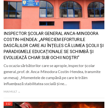
INSPECTOR ȘCOLAR GENERAL ANCA-MINODORA
COSTIN-HENDEA: „APRECIEM EFORTURILE
DASCĂLILOR CARE AU ÎNȚELES CĂ LUMEA ȘCOLII ȘI
PARADIGMELE EDUCAȚIONALE SE SCHIMBĂ ȘI
EVOLUEAZĂ CHIAR SUB OCHII NOȘTRI”
Cu ocazia sărbătorilor care se apropie, inspector școlar
general, prof. dr. Anca-Minodora Costin-Hendea, transmite
un mesaj: „Momentele de cumpănă pe care le trăim
influențează stabilitatea socială și ne…
MAI MULT →
112