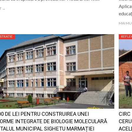
Aplica
T →
educaț
MAI MU
STRATIE
REFLE
00 DE LEI PENTRU CONSTRUIREA UNEI
CIRC
ORME INTEGRATE DE BIOLOGIE MOLECULARĂ
CERU
ITALUL MUNICIPAL SIGHETU MARMAȚIEI
ACEL