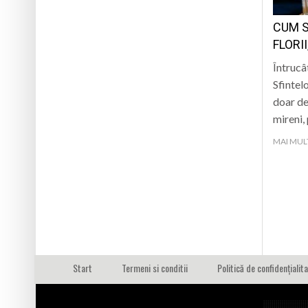
CUM S
FLORI
Întrucâ
Sfintelo
doar de
mireni,
MAI MUL
Start
Termeni si conditii
Politică de confidențialit