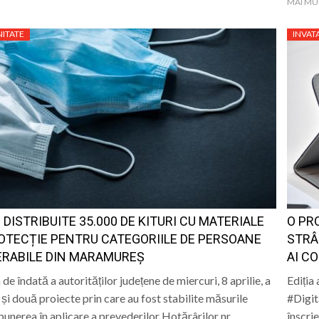
MAI MU
ITATE
INVA
I DISTRIBUITE 35.000 DE KITURI CU MATERIALE
O PR
OTECȚIE PENTRU CATEGORIILE DE PERSOANE
STRÂ
ERABILE DIN MARAMUREȘ
AI C
de îndată a autorităților județene de miercuri, 8 aprilie, a
Ediția
 și două proiecte prin care au fost stabilite măsurile
#Digit
punerea în aplicare a prevederilor Hotărârilor nr.…
înscri