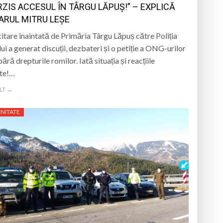
RZIS ACCESUL ÎN TÂRGU LĂPUȘ!” – EXPLICĂ
ARUL MITRU LEȘE
citare înaintată de Primăria Târgu Lăpuș către Poliția
ui a generat discuții, dezbateri și o petiție a ONG-urilor
ără drepturile romilor. Iată situația și reacțiile
nte!…
LT →
NITATE