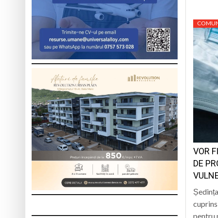
COMUN
VOR F
DE PR
VULN
Ședința 
cuprins
pentru 