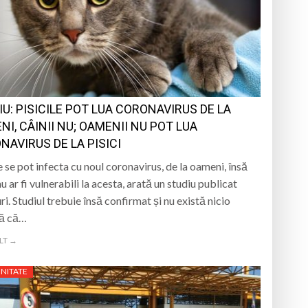
iment dedicat marelui voievod, la
ași stres, iar una dezvoltă anxietate,
opere orașul dintr-o perspectivă diferită
IU: PISICILE POT LUA CORONAVIRUS DE LA
ați propriul talisman „prinzător de vise”
NI, CÂINII NU; OAMENII NU POT LUA
NAVIRUS DE LA PISICI
le se pot infecta cu noul coronavirus, de la oameni, însă
nu ar fi vulnerabili la acesta, arată un studiu publicat
ri. Studiul trebuie însă confirmat și nu există nicio
ă că…
LT →
NITATE