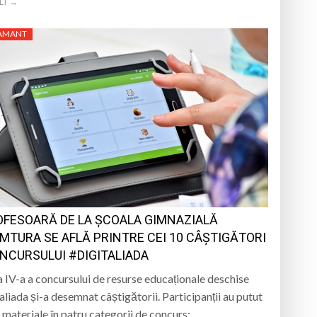
LT →
TAMANT
OFESOARĂ DE LA ȘCOALA GIMNAZIALĂ
MTURA SE AFLĂ PRINTRE CEI 10 CÂȘTIGĂTORI
ONCURSULUI #DIGITALIADA
 a IV-a a concursului de resurse educaționale deschise
aliada și-a desemnat câștigătorii. Participanții au putut
e materiale în patru categorii de concurs: