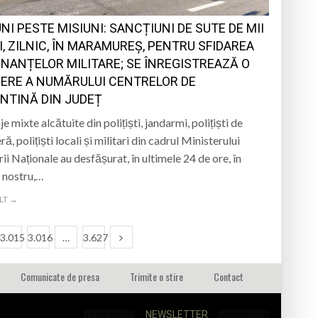
NI PESTE MISIUNI: SANCȚIUNI DE SUTE DE MII
I, ZILNIC, ÎN MARAMUREȘ, PENTRU SFIDAREA
NANȚELOR MILITARE; SE ÎNREGISTREAZĂ O
ERE A NUMĂRULUI CENTRELOR DE
NTINĂ DIN JUDEȚ
e mixte alcătuite din polițiști, jandarmi, polițiști de
ră, polițiști locali și militari din cadrul Ministerului
ii Naționale au desfășurat, în ultimele 24 de ore, în
l nostru,…
LT →
3.015
3.016
…
3.627
Comunicate de presa
Trimite o stire
Contact
NEWSLETTER