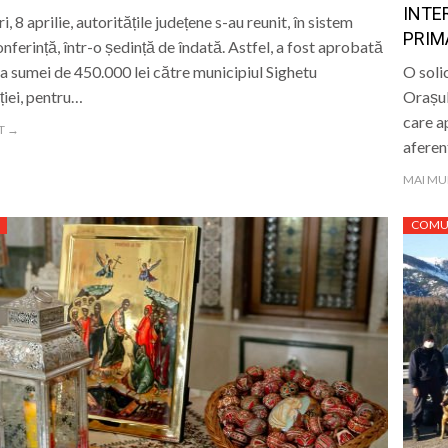
INTE
, 8 aprilie, autoritățile județene s-au reunit, în sistem
PRIM
nferință, într-o ședință de îndată. Astfel, a fost aprobată
a sumei de 450.000 lei către municipiul Sighetu
O soli
iei, pentru…
Orașul
care ap
T →
afere
MAI MU
COMU