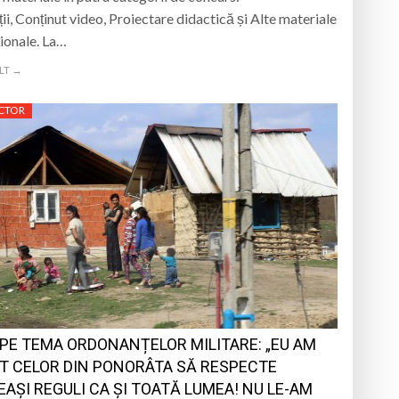
ții, Conținut video, Proiectare didactică și Alte materiale
ionale. La…
LT →
CTOR
 PE TEMA ORDONANȚELOR MILITARE: „EU AM
T CELOR DIN PONORÂTA SĂ RESPECTE
EAȘI REGULI CA ȘI TOATĂ LUMEA! NU LE-AM