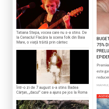
TRĂITĂ PRIN CÂNTEC
„Iancu de Hunedoar
Muzeul Județean d
Psiholog psihoterap
iar cealaltă merge
Andreea-Mihaela Dun
Tatiana Stepa, vocea care nu s-a stins. De
la Cenaclul Flacăra la scena folk din Baia
BUGET
Atelier de lucru man
Mare, o viață trăită prin cântec
75% D
PRELU
EPIDE
Premier
este ga
reducer
MAI MUL
Într-o zi de 7 august s-a stins Badea
Cârțan, „dacul” care a ajuns pe jos la Roma
AGEND