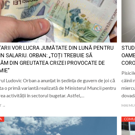
a și Baia Mare: istorie, patrimoniu și memorie” – un even
e Istorie și Arheologie Maramureș
eut Cecilia Ardusătan: De ce două persoane trec prin acel
 mai departe?
ca, „ Profa de Geo”, îi invită astăzi pe sigheteni să desc
ARII VOR LUCRA JUMĂTATE DIN LUNĂ PENTRU
STUD
ual la Filiala „Traian” Baia Mare: Sunteți invitați să vă cre
IN SALARIU. ORBAN: „TOȚI TREBUIE SĂ
OAME
ĂM DIN GREUTATEA CRIZEI PROVOCATE DE
CORO
MIE”
Pisici
ul Ludovic Orban a anunțat în ședința de guvern de joi că
câinii 
ta o primă variantă realizată de Ministerul Muncii pentru
miercu
ea activității în sectorul bugetar. Astfel,…
dovad
T →
MAI MU
A
COMU