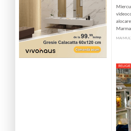
Miercuri
videoco
alocare
Marmaț
MAI MUL
RELIGIE