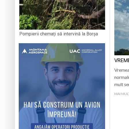
Pompierii chemați să intervină la Borșa
VREME
Vremea 
normalul
mult s
MAI MUL