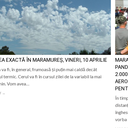
A EXACTĂ ÎN MARAMUREȘ, VINERI, 10 APRILIE
MARA
PAND
va fi, în general, frumoasă și puțin mai caldă decât
2.00
 termic. Cerul va fi în cursul zilei de la variabil la mai
AERO
enin. Vom avea…
PENT
T →
În tim
distan
înghes
vorba 