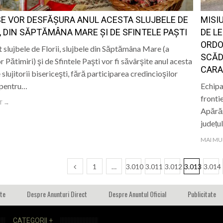
E VOR DESFĂȘURA ANUL ACESTA SLUJBELE DE
MISIU
I, DIN SĂPTĂMÂNA MARE ŞI DE SFINTELE PAŞTI
DE LE
ORDO
t slujbele de Florii, slujbele din Săptămâna Mare (a
SCĂD
r Pătimiri) şi de Sfintele Paşti vor fi săvârşite anul acesta
CARA
 slujitorii bisericeşti, fără participarea credincioşilor
 pentru…
Echipaj
frontie
T →
Apărăr
județu
MAI MU
1
…
3.010
3.011
3.012
3.013
3.014
ate
Despre Anunturi Direct
Despre Anuntul Oficial
Publicitate
CATEGORII +