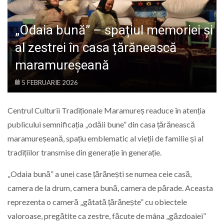
LIFE
„Odaia bună” – spațiul memoriei și
al zestrei în casa țărănească
maramureșeană
5 FEBRUARIE 2026
Centrul Culturii Tradiționale Maramureș readuce în atenția
publicului semnificația „odăii bune” din casa țărănească
maramureșeană, spațiu emblematic al vieții de familie și al
tradițiilor transmise din generație în generație.
„Odaia bună” a unei case țărănești se numea ceie casă,
camera de la drum, camera bună, camera de părade. Aceasta
reprezenta o cameră „gătată țărănește” cu obiectele
valoroase, pregătite ca zestre, făcute de mâna „găzdoaiei”