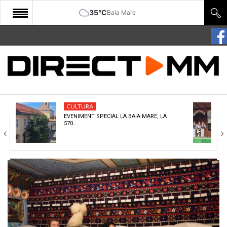
35°C
Baia Mare
START
COMUNITATE
EDITORIAL
CULTURA
CULTURA
EVENIMENT SPECIAL LA BAIA MARE, LA
570…
ECONOMIE
SANATATE
SPORT
SPECIAL
POLITIC