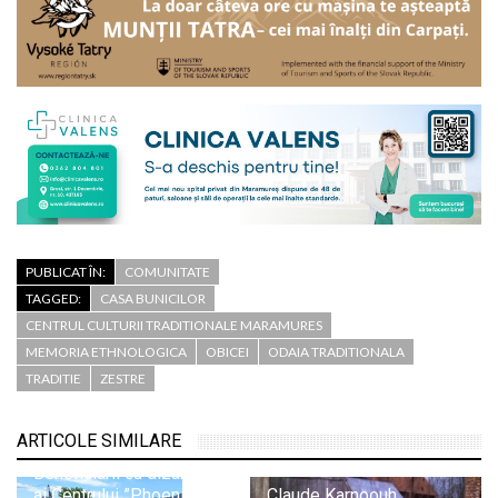
PUBLICAT ÎN:
COMUNITATE
TAGGED:
CASA BUNICILOR
CENTRUL CULTURII TRADITIONALE MARAMURES
MEMORIA ETHNOLOGICA
OBICEI
ODAIA TRADITIONALA
TRADITIE
ZESTRE
ARTICOLE SIMILARE
Beneficiarii cu dizabilități
ai Centrului ”Phoenix” din
Claude Karnoouh,