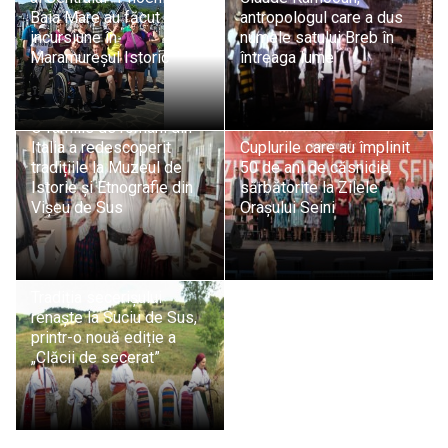
Baia Mare au făcut o
antropologul care a dus
incursiune în
numele satului Breb în
Maramureșul Istoric
întreaga lume
Rădăcini maramureșene:
O familie de români din
Italia a redescoperit
Cuplurile care au împlinit
tradițiile la Muzeul de
50 de ani de căsnicie,
Istorie și Etnografie din
sărbătorite la Zilele
Vișeu de Sus
Orașului Seini
Tradiția secerișului
renaște la Suciu de Sus,
printr-o nouă ediție a
„Clăcii de secerat”