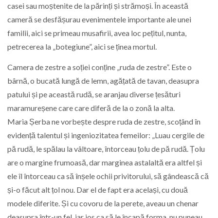
casei sau moștenite de la părinți și strămoși. În această
cameră se desfășurau evenimentele importante ale unei
familii, aici se primeau musafirii, avea loc pețitul, nunta,
petrecerea la „botegiune”, aici se ținea mortul.
Camera de zestre a soției conține „ruda de zestre”. Este o
bârnă, o bucată lungă de lemn, agățată de tavan, deasupra
patului și pe această rudă, se aranjau diverse țesături
maramureșene care care diferă de la o zonă la alta.
Maria Șerba ne vorbește despre ruda de zestre, scoțând în
evidență talentul și ingeniozitatea femeilor: „Luau cergile de
pă rudă, le spălau la vâltoare, întorceau țolu de pă rudă. Țolu
are o margine frumoasă, dar marginea astalaltă era altfel și
ele îl întorceau ca să înșele ochii privitorului, să gândească că
și-o făcut alt țol nou. Dar el de fapt era același, cu două
modele diferite. Și cu covoru de la perete, aveau un chenar
deasupra într-un fel, iar jos ca să le încapă forma, nu puneau