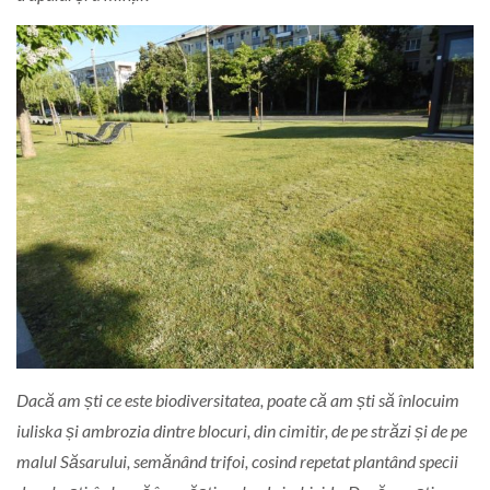
Dacă am ști ce este biodiversitatea, poate că am ști să înlocuim
iuliska și ambrozia dintre blocuri, din cimitir, de pe străzi și de pe
malul Săsarului, semănând trifoi, cosind repetat plantând specii