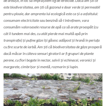
de arbuști, în loc să împrăștiem kg de ierbicide. Dacă am ști ce
este biodiversitatea, am ști că gazonul e doar verde și permeabil
pentru ploaie, dar amprenta lui ecologică este ca și a asfaltului:
consumam electricitate sau benzină să-l întreținem, vara
consumăm valoroasele resurse de apă ca să arate proaspăt (cu
cât îl tundem mai des, cu atât pierde mai multă apă prin
transpirație) și puține gâze își găsesc adăpost și hrană în periuța
cu fire scurte de iarbă. Am ști că biodiversitatea de gâze prosperă
dacă măcar în câteva sensuri giratorii ar fi grupuri de plante
perene, cu flori bogate în nectar, salvii și echinacei, veronici și
margarete, cimbrișor și mentă, rozmarin și lupin.