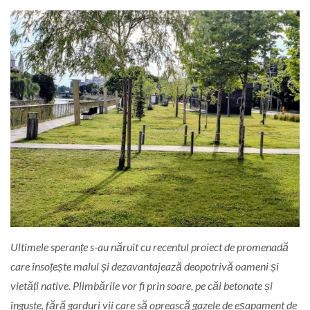
Ultimele speranțe s-au năruit cu recentul proiect de promenadă
care însoțește malul și dezavantajează deopotrivă oameni și
vietăți native. Plimbările vor fi prin soare, pe căi betonate și
înguste, fără garduri vii care să oprească gazele de eșapament de