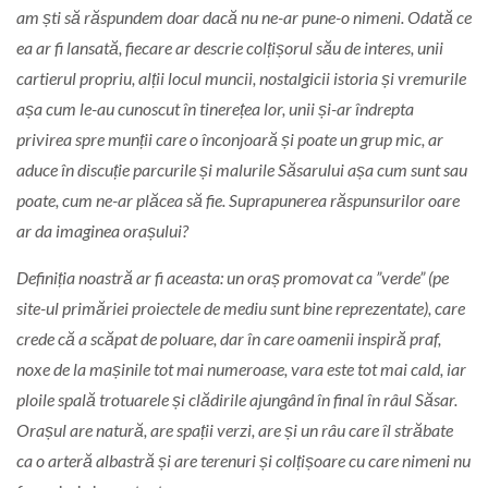
am ști să răspundem doar dacă nu ne-ar pune-o nimeni. Odată ce
ea ar fi lansată, fiecare ar descrie colțișorul său de interes, unii
cartierul propriu, alții locul muncii, nostalgicii istoria și vremurile
așa cum le-au cunoscut în tinerețea lor, unii și-ar îndrepta
privirea spre munții care o înconjoară și poate un grup mic, ar
aduce în discuție parcurile și malurile Săsarului așa cum sunt sau
poate, cum ne-ar plăcea să fie. Suprapunerea răspunsurilor oare
ar da imaginea orașului?
Definiția noastră ar fi aceasta: un oraș promovat ca ”verde” (pe
site-ul primăriei proiectele de mediu sunt bine reprezentate), care
crede că a scăpat de poluare, dar în care oamenii inspiră praf,
noxe de la mașinile tot mai numeroase, vara este tot mai cald, iar
ploile spală trotuarele și clădirile ajungând în final în râul Săsar.
Orașul are natură, are spații verzi, are și un râu care îl străbate
ca o arteră albastră și are terenuri și colțișoare cu care nimeni nu