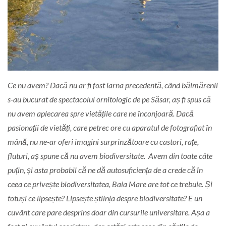
Ce nu avem? Dacă nu ar fi fost iarna precedentă, când băimărenii
s-au bucurat de spectacolul ornitologic de pe Săsar, aș fi spus că
nu avem aplecarea spre vietățile care ne înconjoară. Dacă
pasionații de vietăți, care petrec ore cu aparatul de fotografiat în
mână, nu ne-ar oferi imagini surprinzătoare cu castori, rațe,
fluturi, aș spune că nu avem biodiversitate.
Avem din toate câte
puțin, și asta probabil că ne dă autosuficiența de a crede că în
ceea ce privește biodiversitatea, Baia Mare are tot ce trebuie. Și
totuși ce lipsește? Lipsește știința despre biodiversitate? E un
cuvânt care pare desprins doar din cursurile universitare. Așa a