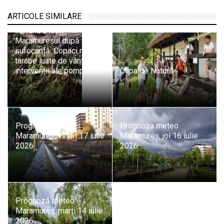
ARTICOLE SIMILARE
Furtuna a lovit
Maramureșul după o zi
sufocantă. Copaci rupți,
tarabe luate de vânt și
intervenții ale pompierilor
Clipa de Natură
Prognoza meteo
Prognoza meteo
Maramureș, vineri 17 iulie
Maramureș, joi 16 iulie
2026
2026
Prognoză meteo
Maramureș, marți 14 iulie
2026