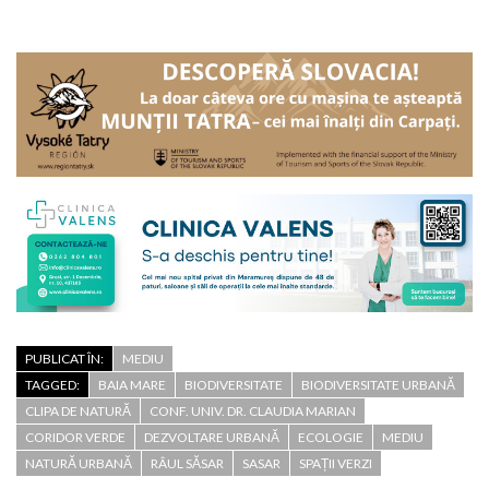
PUBLICAT ÎN:
MEDIU
TAGGED:
BAIA MARE
BIODIVERSITATE
BIODIVERSITATE URBANĂ
CLIPA DE NATURĂ
CONF. UNIV. DR. CLAUDIA MARIAN
CORIDOR VERDE
DEZVOLTARE URBANĂ
ECOLOGIE
MEDIU
NATURĂ URBANĂ
RÂUL SĂSAR
SASAR
SPAȚII VERZI