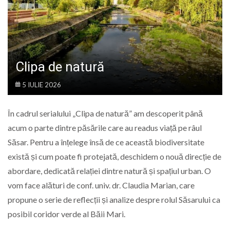
LIFE
Clipa de natură
5 IULIE 2026
În cadrul serialului „Clipa de natură” am descoperit până
acum o parte dintre păsările care au readus viață pe râul
Săsar. Pentru a înțelege însă de ce această biodiversitate
există și cum poate fi protejată, deschidem o nouă direcție de
abordare, dedicată relației dintre natură și spațiul urban. O
vom face alături de conf. univ. dr. Claudia Marian, care
propune o serie de reflecții și analize despre rolul Săsarului ca
posibil coridor verde al Băii Mari.