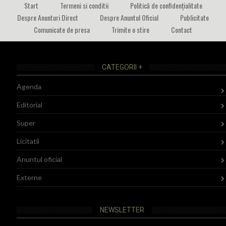
Start
Termeni si conditii
Politică de confidențialitate
Despre Anunturi Direct
Despre Anuntul Oficial
Publicitate
Comunicate de presa
Trimite o stire
Contact
CATEGORII +
Agenda
Editorial
Super
Licitatii
Anuntul oficial
Externe
NEWSLETTER