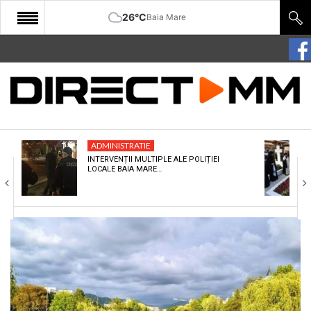
26°C
Baia Mare
START
COMUNITATE
EDITORIAL
ADMINISTRATIE
CULTURA
INTERVENȚII MULTIPLE ALE POLIȚIEI
LOCALE BAIA MARE…
ECONOMIE
SANATATE
SPORT
SPECIAL
POLITIC