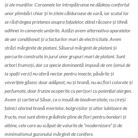
și ale munților. Coroanele lor întrepătrunse ne dădeau confortul
unor plimbări chiar și în zilele călduroase de vară, iar scutul lor
se răsfrângea prietenos asupra fațadelor, dând răcoare și tihnă
odihnei în camerele umbrite. Astăzi avem alternativa aparatelor
de aer condiționat și a facturilor mari de electricitate. Avem
străzi mărginite de platani, Săsarul mărginit de platani și
parcurile construite în jurul unor grupuri mari de platani. Sunt
arbori frumoși, dar ca specie dominantă impusă de om (omul de
la spații verzi) nu oferă nectar pentru insecte, păsările și
veverițele găsesc doar adăpost, nu și hrană, nu au flori colorate și
parfumate, doar frunze acoperite cu perișori cu potențial alergen.
Avem și cartierul Săsar, ca o insulă de biodiversitate, cu cireși
falnici oferind hrană mierlelor, botgroșilor și altor iubitoare de
fructe, mai sunt dintre grădinile pline de flori pentru bondari și
albine, cele care au scăpat de valurile de ”modernizare” și de
minimalismul gazonului mărginit de conifere.