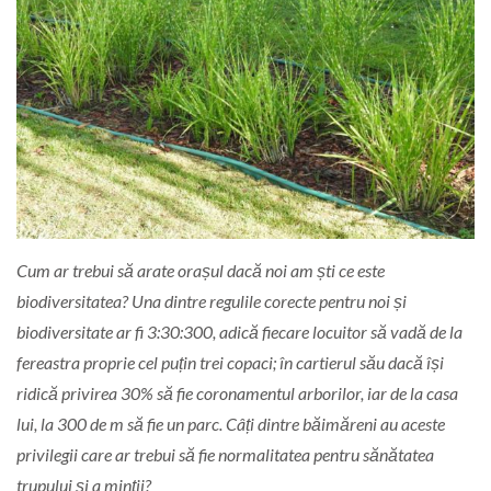
Cum ar trebui să arate orașul dacă noi am ști ce este
biodiversitatea? Una dintre regulile corecte pentru noi și
biodiversitate ar fi 3:30:300, adică fiecare locuitor să vadă de la
fereastra proprie cel puțin trei copaci; în cartierul său dacă își
ridică privirea 30% să fie coronamentul arborilor, iar de la casa
lui, la 300 de m să fie un parc. Câți dintre băimăreni au aceste
privilegii care ar trebui să fie normalitatea pentru sănătatea
trupului și a minții?