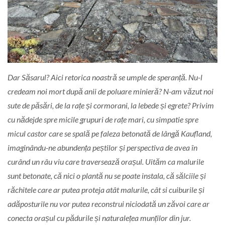
Dar Săsarul? Aici retorica noastră se umple de speranță. Nu-l
credeam noi mort după anii de poluare minieră? N-am văzut noi
sute de păsări, de la rațe și cormorani, la lebede și egrete? Privim
cu nădejde spre micile grupuri de rațe mari, cu simpatie spre
micul castor care se spală pe faleza betonată de lângă Kaufland,
imaginându-ne abundența peștilor și perspectiva de avea în
curând un râu viu care traversează orașul. Uităm ca malurile
sunt betonate, că nici o plantă nu se poate instala, că sălciile și
răchitele care ar putea proteja atât malurile, cât si cuiburile și
adăposturile nu vor putea reconstrui niciodată un zăvoi care ar
conecta orașul cu pădurile și naturalețea munților din jur.