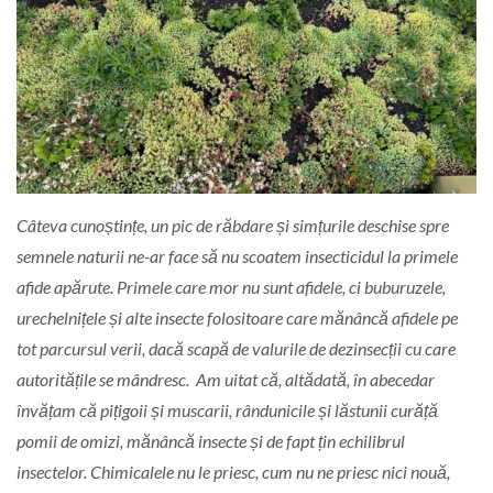
Câteva cunoștințe, un pic de răbdare și simțurile deschise spre
semnele naturii ne-ar face să nu scoatem insecticidul la primele
afide apărute. Primele care mor nu sunt afidele, ci buburuzele,
urechelnițele și alte insecte folositoare care mănâncă afidele pe
tot parcursul verii, dacă scapă de valurile de dezinsecții cu care
autoritățile se mândresc. Am uitat că, altădată, în abecedar
învățam că pițigoii și muscarii, rândunicile și lăstunii curăță
pomii de omizi, mănâncă insecte și de fapt țin echilibrul
insectelor. Chimicalele nu le priesc, cum nu ne priesc nici nouă,