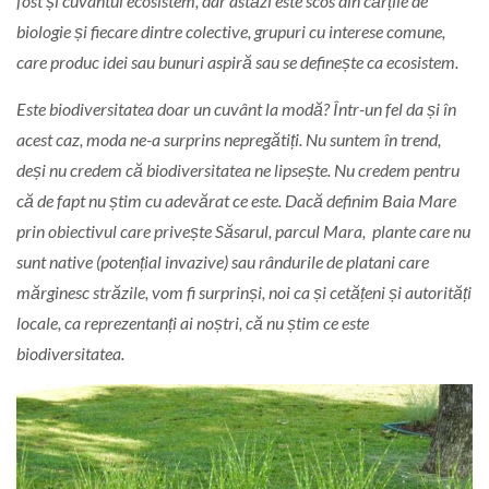
fost și cuvântul ecosistem, dar astăzi este scos din cărțile de
biologie și fiecare dintre colective, grupuri cu interese comune,
care produc idei sau bunuri aspiră sau se definește ca ecosistem.
Este biodiversitatea doar un cuvânt la modă? Într-un fel da și în
acest caz, moda ne-a surprins nepregătiți. Nu suntem în trend,
deși nu credem că biodiversitatea ne lipsește. Nu credem pentru
că de fapt nu știm cu adevărat ce este. Dacă definim Baia Mare
prin obiectivul care privește Săsarul, parcul Mara, plante care nu
sunt native (potențial invazive) sau rândurile de platani care
mărginesc străzile, vom fi surprinși, noi ca și cetățeni și autorități
locale, ca reprezentanți ai noștri, că nu știm ce este
biodiversitatea.