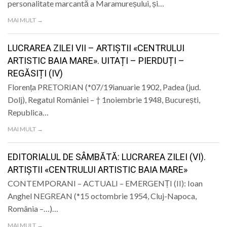
personalitate marcantă a Maramureșului, și…
MAI MULT →
LUCRAREA ZILEI VII – ARTIȘTII «CENTRULUI
ARTISTIC BAIA MARE». UITAȚI – PIERDUȚI –
REGĂSIȚI (IV)
Florența PRETORIAN (*07/19ianuarie 1902, Padea (jud.
Dolj), Regatul României – † 1noiembrie 1948, București,
Republica…
MAI MULT →
EDITORIALUL DE SÂMBĂTĂ: LUCRAREA ZILEI (VI).
ARTIȘTII «CENTRULUI ARTISTIC BAIA MARE»
CONTEMPORANI – ACTUALI – EMERGENȚI (II): Ioan
Anghel NEGREAN (*15 octombrie 1954, Cluj-Napoca,
România –…)…
MAI MULT →