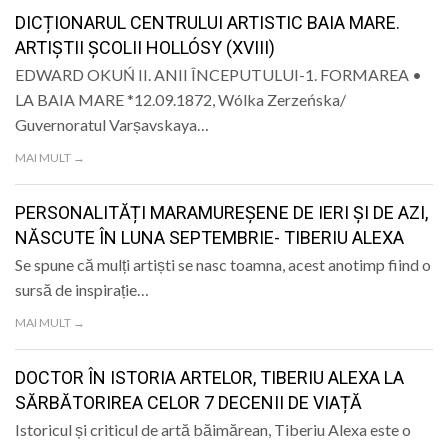
LIFE
DICȚIONARUL CENTRULUI ARTISTIC BAIA MARE.
ARTIȘTII ȘCOLII HOLLÓSY (XVIII)
EDWARD OKUŃ II. ANII ÎNCEPUTULUI-1. FORMAREA •
LA BAIA MARE *12.09.1872, Wólka Zerzeńska/
Guvernoratul Varșavskaya…
MAI MULT →
PERSONALITĂȚI MARAMUREȘENE DE IERI ȘI DE AZI,
NĂSCUTE ÎN LUNA SEPTEMBRIE- TIBERIU ALEXA
Se spune că mulți artiști se nasc toamna, acest anotimp fiind o
sursă de inspirație…
MAI MULT →
DOCTOR ÎN ISTORIA ARTELOR, TIBERIU ALEXA LA
SĂRBĂTORIREA CELOR 7 DECENII DE VIAȚĂ
Istoricul și criticul de artă băimărean, Tiberiu Alexa este o