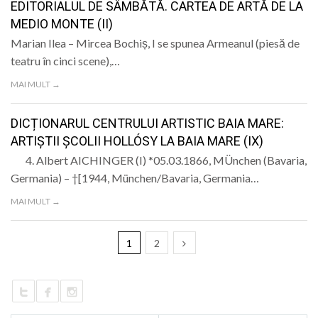
EDITORIALUL DE SÂMBĂTĂ. CARTEA DE ARTĂ DE LA
MEDIO MONTE (II)
Marian Ilea – Mircea Bochiș, I se spunea Armeanul (piesă de
teatru în cinci scene),…
MAI MULT →
DICȚIONARUL CENTRULUI ARTISTIC BAIA MARE:
ARTIȘTII ȘCOLII HOLLÓSY LA BAIA MARE (IX)
4. Albert AICHINGER (I) *05.03.1866, MÜnchen (Bavaria,
Germania) – †[1944, München/Bavaria, Germania…
MAI MULT →
1
2