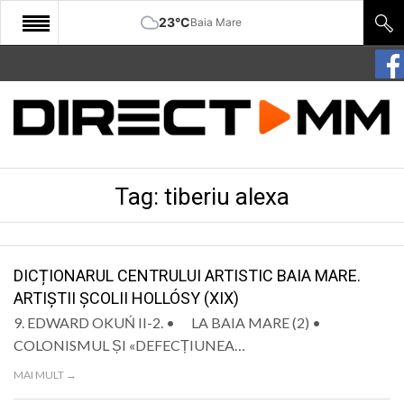
23°C
Baia Mare
START
COMUNITATE
EDITORIAL
Tag:
tiberiu alexa
CULTURA
ECONOMIE
SANATATE
DICȚIONARUL CENTRULUI ARTISTIC BAIA MARE.
ARTIȘTII ȘCOLII HOLLÓSY (XIX)
SPORT
9. EDWARD OKUŃ II-2. • LA BAIA MARE (2) •
SPECIAL
COLONISMUL ȘI «DEFECȚIUNEA…
MAI MULT →
POLITIC