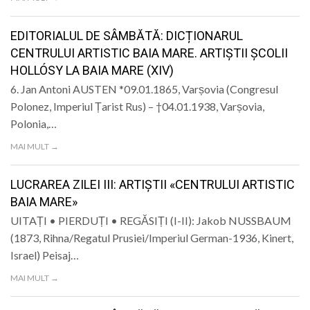
EDITORIALUL DE SÂMBĂTĂ: DICȚIONARUL
CENTRULUI ARTISTIC BAIA MARE. ARTIȘTII ȘCOLII
HOLLÓSY LA BAIA MARE (XIV)
6. Jan Antoni AUSTEN *09.01.1865, Varșovia (Congresul
Polonez, Imperiul Țarist Rus) – †04.01.1938, Varșovia,
Polonia,…
MAI MULT →
LUCRAREA ZILEI III: ARTIȘTII «CENTRULUI ARTISTIC
BAIA MARE»
UITAȚI • PIERDUȚI • REGĂSIȚI (I-II): Jakob NUSSBAUM
(1873, Rihna/Regatul Prusiei/Imperiul German-1936, Kinert,
Israel) Peisaj…
MAI MULT →