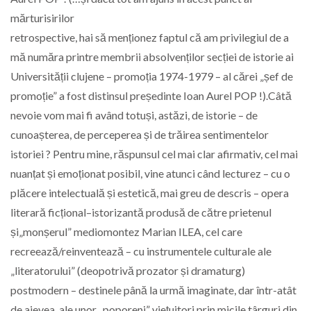
mărturisirilor
retrospective, hai să menționez faptul că am privilegiul de a
mă număra printre membrii absolvenților secției de istorie ai
Universității clujene – promoția 1974-1979 – al cărei „șef de
promoție” a fost distinsul președinte Ioan Aurel POP !).Câtă
nevoie vom mai fi având totuși, astăzi, de istorie – de
cunoașterea, de perceperea și de trăirea sentimentelor
istoriei ? Pentru mine, răspunsul cel mai clar afirmativ, cel mai
nuanțat și emoționat posibil, vine atunci când lecturez – cu o
plăcere intelectuală și estetică, mai greu de descris – opera
literară ficțional–istorizantă produsă de către prietenul
și„monșerul” mediomontez Marian ILEA, cel care
recreează/reinventează – cu instrumentele culturale ale
„literatorului” (deopotrivă prozator și dramaturg)
postmodern – destinele până la urmă imaginate, dar într-atât
de aievea, ale unor „poporeni” viețuitori prin micile târguri din