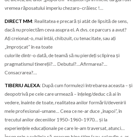
vremea răposatului imperiu chezaro–crăiesc !…
DIRECT MM
: Realitatea e precară și atât de lipsită de sens,
dacă nu proiectăm ceva asupra ei. A dvs. ce parcurs a avut?
Ați creionat-o, mai întâi, chibzuit, cu tenacitate, sau ați
„împroșcat” în ea toate
culorile dintr-o dată, de teamă să nu pierdeți sclipirea și
pragmatismul tinereții?… Debutul?…Afirmarea?…
Consacrarea?…
TIBERIU ALEXA
: După cum formulezi întrebarea aceasta – și
deopotrivă pe cele care urmează – înțeleg/deduc că ai în
vedere, înainte de toate, realitatea anilor formării/devenirii
mele profesional–umane… Ceea ce ne-ar duce „înapoi”, în
trecutul anilor deceniilor 1950–1960–1970… și la
experiențele educaționale pe care le-am traversat, atunci…
Încep prin a sublinia că, precum bine știm (sau, cel puțin, s-ar