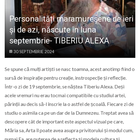
LIFE
Personalități maramureșene de ieri
și de azi, născute în luna
septembrie- TIBERIU ALEXA
30 SEPTEMBRIE 2024
Se spune că mulți artiști se nasc toamna, acest anotimp fiind o
sursă de inspirație pentru creație, instrospecție și reflecție.
Într-o zi de 19 septembrie, se năștea Tiberiu Alexa. Deși
acele vremuri nu erau tocmai compatibile cu studiul artei,
părinții au decis să-l înscrie la o astfel de școală. Fiecare zi de
studiu o asimila ca pe un dar de la Dumnezeu. Treptat avea să
descopere cât de important este aspectul vizual pe care,
Măria sa, Arta îl poate avea asupra privitorului și modul cum,
numai Ea, are puterea de a reflecta și modela cultura și