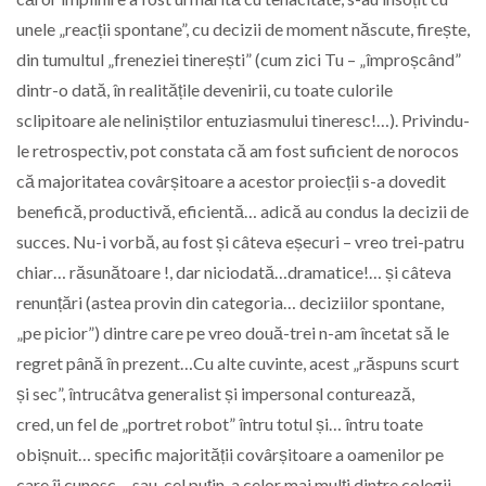
unele „reacții spontane”, cu decizii de moment născute, firește,
din tumultul „freneziei tinerești” (cum zici Tu – „împroșcând”
dintr-o dată, în realitățile devenirii, cu toate culorile
sclipitoare ale neliniștilor entuziasmului tineresc!…). Privindu-
le retrospectiv, pot constata că am fost suficient de norocos
că majoritatea covârșitoare a acestor proiecții s-a dovedit
benefică, productivă, eficientă… adică au condus la decizii de
succes. Nu-i vorbă, au fost și câteva eșecuri – vreo trei-patru
chiar… răsunătoare !, dar niciodată…dramatice!… și câteva
renunțări (astea provin din categoria… deciziilor spontane,
„pe picior”) dintre care pe vreo două-trei n-am încetat să le
regret până în prezent…Cu alte cuvinte, acest „răspuns scurt
și sec”, întrucâtva generalist și impersonal conturează,
cred, un fel de „portret robot” întru totul și… întru toate
obișnuit… specific majorității covârșitoare a oamenilor pe
care îi cunosc… sau, cel puțin, a celor mai mulți dintre colegii