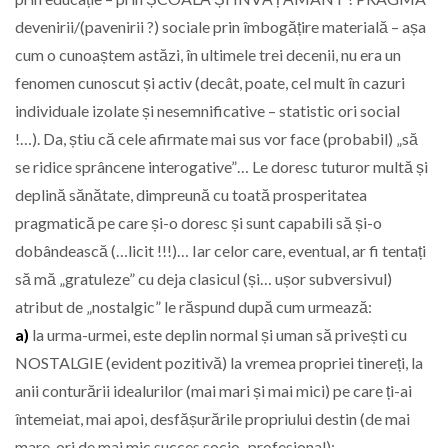
devenirii/(pavenirii ?) sociale prin îmbogățire materială – așa
cum o cunoaștem astăzi, în ultimele trei decenii, nu era un
fenomen cunoscut și activ (decât, poate, cel mult în cazuri
individuale izolate și nesemnificative – statistic ori social
!…). Da, știu că cele afirmate mai sus vor face (probabil) „să
se ridice sprâncene interogative”… Le doresc tuturor multă și
deplină sănătate, dimpreună cu toată prosperitatea
pragmatică pe care și-o doresc și sunt capabili să și-o
dobândească (…licit !!!)… Iar celor care, eventual, ar fi tentați
să mă „gratuleze” cu deja clasicul (și… ușor subversivul)
atribut de „nostalgic” le răspund după cum urmează:
a)
la urma-urmei, este deplin normal și uman să privești cu
NOSTALGIE (evident pozitivă) la vremea propriei tinereți, la
anii conturării idealurilor (mai mari și mai mici) pe care ți-ai
întemeiat, mai apoi, desfășurările propriului destin (de mai
mare, ori de mai mic succes socio–profesional);