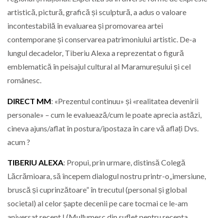
artistică, pictură, grafică și sculptură, a adus o valoare
incontestabilă în evaluarea și promovarea artei
contemporane și conservarea patrimoniului artistic. De-a
lungul decadelor, Tiberiu Alexa a reprezentat o figură
emblematică în peisajul cultural al Maramureșului și cel
românesc.
DIRECT MM
: «Prezentul continuu» și «realitatea devenirii
personale» – cum le evaluează/cum le poate aprecia astăzi,
cineva ajuns/aflat în postura/ipostaza în care vă aflați Dvs.
acum ?
TIBERIU ALEXA
: Propui, prin urmare, distinsă Colegă
Lăcrămioara, să începem dialogul nostru printr-o„imersiune,
bruscă și cuprinzătoare” în trecutul (personal și global
societal) al celor șapte decenii pe care tocmai ce le-am
aniversat recent ! (Mulțumesc din suflet pentru recenta