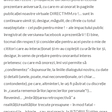
prezentare aniversară, cu care m-ai onorat în paginile
publicației noastre virtuale DIRECTMM.ro !… sunt în
continuare uimit și, desigur, măgulit, de cifrele cu totul
neașteptate – cel puțin pentru mine ! – ale impactului public
înregistrat de versiunea facebook a prezentării ! Ei bine,
tocmai din respect și considerație pentru acei peste o mie de
cititori care au interacționat și m-au copleșit cu urările lor și,
desigur, în semn de prețuire pentru onorantul interes
prietenesc cu care mă onorezi, îmi voi permite să
„condimentez” răspunsurile, la liniile dialogului nostru, cu date
și detalii (unele, poate, mai neconvenționale, ori chiar…
contondente), pe care, altminteri, le-aș fi păstrat cu discreție
în „caseta rememorărilor/aprecierilor personale”!)…
Revenind… „îmbrățișarea retrospectivă” a
realității/realităților trecute presupune – în mod fatal –
recursul la… istorie… sau, mai precis, la ISTORII! Și știm, prea