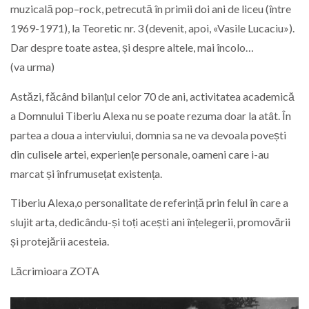
muzicală pop–rock, petrecută în primii doi ani de liceu (între
1969-1971), la Teoretic nr. 3 (devenit, apoi, «Vasile Lucaciu»).
Dar despre toate astea, și despre altele, mai încolo…
(va urma)
Astăzi, făcând bilanțul celor 70 de ani, activitatea academică
a Domnului Tiberiu Alexa nu se poate rezuma doar la atât. În
partea a doua a interviului, domnia sa ne va devoala povești
din culisele artei, experiențe personale, oameni care i-au
marcat și înfrumusețat existența.
Tiberiu Alexa,o personalitate de referință prin felul în care a
slujit arta, dedicându-și toți acești ani înțelegerii, promovării
și protejării acesteia.
Lăcrimioara ZOTA