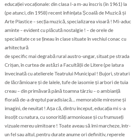
educației vocaționale: din clasa I-a m-au înscris (în 1961) la
(pe atunci, din 1958) recent înființata Școală de Muzică și
Arte Plastice – secția muzică, specializarea vioară ! Mi-aduc
aminte – evident cu plăcută nostalgie ! – de orele de
specialitate ce se țineau în clase situate în vechiul conac cu
arhitectură
de specific mai degrabă rural austro-ungar, situat pe strada
Crișan, în curtea de astăzi a Facultății de Litere (pe latura
învecinată cu atelierele Teatrului Municipal ! Bujori, straturi
de lăcrămioare și de lalele, tufe de iasomie și arbori de tuia
creau – din primăvară până toamna târziu – o ambianță
florală de-a dreptul paradisiacă… memorabile miresme și
imagini, de neuitat ! Așa că, dintru început, educația mi s-a
însoțit cu natura, cu sonorități armonioase și cu frumuseți
vizuale mereu uimitoare ! Toate aveau să îmi marcheze, într-
un fel sau altul, pentru durate anume ori definitiv, reperele