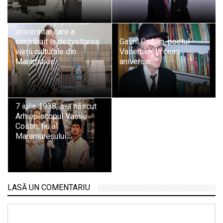
născut Georgeta Elena
Corniță, filolog,
traducător și profesor
universitar care a
contribuit la dezvoltarea
Gavril Ciuban, poetul
vieții culturale din
Vaserului, la ceas
Maramureș
aniversar
7 iulie 1938, s-a născut
Arhiepiscopul Vasile
Costin, fiu al
Maramureșului
LASĂ UN COMENTARIU