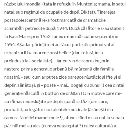
războiului mondial (tata în refugiu în Muntenia; mama, în satul
natal, sub regimul de ocupație de după Diktat). Tinerețea
postadolescentină le-a fost marcată de dramaticile
schimbări petrecute după 1944. După căsătorie s-au stabilit
la Baia Mare, prin 1952. Iar eu m-am născut în septembrie
1954. Așadar părinții mei au făcut parte din primul val al
urbanizării băimărene postbelice (dar, totuși, încă…
preindustrial–socialiste)… iar eu, vin de reprezint, prin
naștere, prima generație urbană băimăreană din familia
noastră – sau, cum ar putea zice oareșce răutăcioși (fie și ei
deplin sănătoși, și – poate – mai…bogați cu duhul !) cea dintâi
generație născută în botfori de orășan ! Din motive care mi-
au rămas nedeslușite pe deplin până astăzi (dar care,
probabil, au legături cu talentele muzicale țărănești din
ramura familiei mamei mele !), atunci când m-au dat la școală
părinții mei au ales (cumva neașteptat ?) calea culturală a