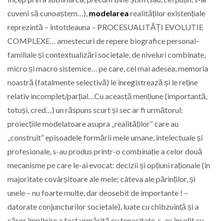
cuveni să cunoaștem…),
modelarea
realităților existențiale
reprezintă – întotdeauna – PROCESUALITĂȚI EVOLUTIE
COMPLEXE… amestecuri de repere biografice personal–
familiale și contextualizări societale, de niveluri combinate,
micro și macro sistemice… pe care, cel mai adesea, memoria
noastră (fatalmente selectivă) le înregistrează și le reține
relativ incomplet/parțial…Cu această mențiune (importantă,
totuși, cred…) un răspuns scurt și sec ar fi următorul:
proiecțiile modelatoare asupra „realităților” care au
„construit” episoadele formării mele umane, intelectuale și
profesionale, s-au produs printr-o combinație a celor două
mecanisme pe care le-ai evocat: decizii și opțiuni raționale (în
majoritate covârșitoare ale mele; câteva ale părinților, și
unele – nu foarte multe, dar deosebit de importante ! –
datorate conjuncturilor societale), luate cu chibzuință și a
căror împlinire a fost urmărită cu tenacitate, s-au însoțit cu