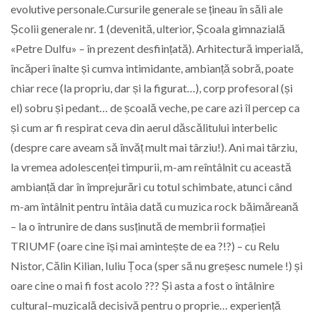
evolutive personale.Cursurile generale se țineau în săli ale
Școlii generale nr. 1 (devenită, ulterior, Școala gimnazială
«Petre Dulfu» – în prezent desființată). Arhitectură imperială,
încăperi înalte și cumva intimidante, ambianță sobră, poate
chiar rece (la propriu, dar și la figurat…), corp profesoral (și
el) sobru și pedant… de școală veche, pe care azi îl percep ca
și cum ar fi respirat ceva din aerul dăscălitului interbelic
(despre care aveam să învăț mult mai târziu!). Ani mai târziu,
la vremea adolescenței timpurii, m-am reîntâlnit cu această
ambianță dar în împrejurări cu totul schimbate, atunci când
m-am întâlnit pentru întâia dată cu muzica rock băimăreană
– la o întrunire de dans susținută de membrii formației
TRIUMF (oare cine își mai amintește de ea ?!?) – cu Relu
Nistor, Călin Kilian, Iuliu Țoca (sper să nu greșesc numele !) și
oare cine o mai fi fost acolo ??? Și asta a fost o întâlnire
cultural–muzicală decisivă pentru o proprie… experiență