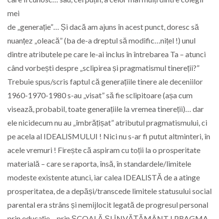
mei
de „generație”… Și dacă am ajuns în acest punct, doresc să
nuanțez „oleacă” (ba de-a dreptul să modific…nițel !) unul
dintre atributele pe care le-ai inclus în întrebarea Ta – atunci
când vorbești despre „sclipirea și pragmatismul tinereții?”
Trebuie spus/scris faptul că generațiile tinere ale deceniilor
1960-1970-1980 s-au „visat” să fie sclipitoare (așa cum
visează, probabil, toate generațiile la vremea tinereții)… dar
ele nicidecum nu au „îmbrățișat” atributul pragmatismului, ci
pe acela al IDEALISMULUI ! Nici nu s-ar fi putut altminteri, în
acele vremuri ! Firește că aspiram cu toții la o prosperitate
materială – care se raporta, însă, în standardele/limitele
modeste existente atunci, iar calea IDEALISTĂ de a atinge
prosperitatea, de a depăși/transcede limitele statusului social
parental era strâns și nemijlocit legată de progresul personal
prin educație – prin ȘCOALĂ ȘI ÎNVĂȚĂMÂNT ! PRAGMA