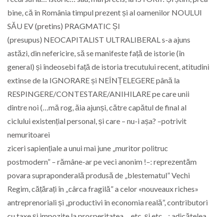
bine, că în România timpul prezent și al oamenilor NOULUI
SĂU EV (pretins) PRAGMATIC ȘI
(presupus) NEOCAPITALIST ULTRALIBERAL s-a ajuns
astăzi, din nefericire, să se manifeste față de istorie (în
general) și îndeosebi față de istoria trecutului recent, atitudini
extinse de la IGNORARE și NEÎNȚELEGERE până la
RESPINGERE/CONTESTARE/ANIHILARE pe care unii
dintre noi (…mă rog, ăia ajunși, către capătul de final al
ciclului existențial personal, și care – nu-i așa? –potrivit
nemuritoarei
ziceri sapiențiale a unui mai june „muritor politruc
postmodern” – rămâne-ar pe veci anonim !–: reprezentăm
povara supraponderală produsă de „blestematul” Vechi
Regim, cățărați în „cârca fragilă” a celor «nouveaux riches»
antreprenoriali și „productivi în economia reală”, contributori
cu taxe și impozite la prosperitatea… etc. și etc…; adicătelea