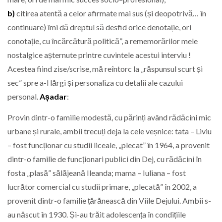
b)
citirea atentă a celor afirmate mai sus (și deopotrivă… în
continuare) îmi dă dreptul să desfid orice denotație, ori
conotație, cu încărcătură politică”, a rememorărilor mele
nostalgice așternute printre cuvintele acestui interviu !
Acestea fiind zise/scrise, mă reîntorc la „răspunsul scurt și
sec” spre a-l lărgi și personaliza cu detalii ale cazului
personal.
Așadar
:
Provin dintr-o familie modestă, cu părinți având rădăcini mic
urbane și rurale, ambii trecuți deja la cele veșnice: tata – Liviu
– fost funcționar cu studii liceale, „plecat” în 1964, a provenit
dintr-o familie de funcționari publici din Dej, cu rădăcini în
fosta „plasă” sălăjeană Ileanda; mama – Iuliana – fost
lucrător comercial cu studii primare, „plecată” în 2002, a
provenit dintr-o familie țărănească din Viile Dejului. Ambii s-
au născut în 1930. Și-au trăit adolescența în condițiile