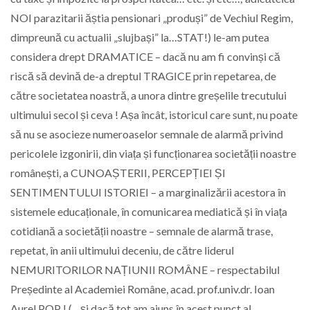
NOI parazitarii ăștia pensionari „produși” de Vechiul Regim,
dimpreună cu actualii „slujbași” la…STAT!) le-am putea
considera drept DRAMATICE – dacă nu am fi convinși că
riscă să devină de-a dreptul TRAGICE prin repetarea, de
către societatea noastră, a unora dintre greșelile trecutului
ultimului secol și ceva ! Așa încât, istoricul care sunt, nu poate
să nu se asocieze numeroaselor semnale de alarmă privind
pericolele izgonirii, din viața și funcționarea societății noastre
românești, a CUNOAȘTERII, PERCEPȚIEI ȘI
SENTIMENTULUI ISTORIEI – a marginalizării acestora în
sistemele educaționale, în comunicarea mediatică și în viața
cotidiană a societății noastre – semnale de alarmă trase,
repetat, în anii ultimului deceniu, de către liderul
NEMURITORILOR NAȚIUNII ROMÂNE – respectabilul
Președinte al Academiei Române, acad. prof.univ.dr. Ioan
Aurel POP ! (…și dacă tot am ajuns în acest punct al