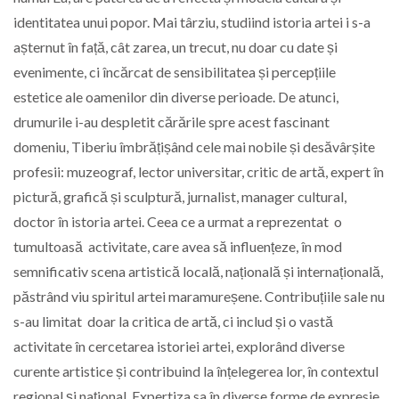
identitatea unui popor. Mai târziu, studiind istoria artei i s-a
așternut în față, cât zarea, un trecut, nu doar cu date și
evenimente, ci încărcat de sensibilitatea și percepțiile
estetice ale oamenilor din diverse perioade. De atunci,
drumurile i-au despletit cărările spre acest fascinant
domeniu, Tiberiu îmbrățișând cele mai nobile și desăvârșite
profesii: muzeograf, lector universitar, critic de artă, expert în
pictură, grafică și sculptură, jurnalist, manager cultural,
doctor în istoria artei. Ceea ce a urmat a reprezentat o
tumultoasă activitate, care avea să influențeze, în mod
semnificativ scena artistică locală, națională și internațională,
păstrând viu spiritul artei maramureșene. Contribuțiile sale nu
s-au limitat doar la critica de artă, ci includ și o vastă
activitate în cercetarea istoriei artei, explorând diverse
curente artistice și contribuind la înțelegerea lor, în contextul
regional și național. Expertiza sa în diverse forme de expresie