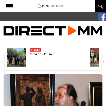
19°C
Baia Mare
START
COMUNITATE
EDITORIAL
MEDIU
CULTURA
CLIPA DE NATURĂ
ECONOMIE
SANATATE
SPORT
SPECIAL
POLITIC