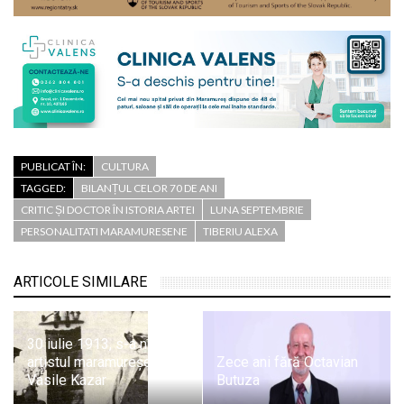
PUBLICAT ÎN:
CULTURA
TAGGED:
BILANȚUL CELOR 70 DE ANI
CRITIC ȘI DOCTOR ÎN ISTORIA ARTEI
LUNA SEPTEMBRIE
PERSONALITATI MARAMURESENE
TIBERIU ALEXA
ARTICOLE SIMILARE
30 iulie 1913, s-a născut
artistul maramureșean
Zece ani fără Octavian
Vasile Kazar
Butuza
24 iulie 1950 – S-a