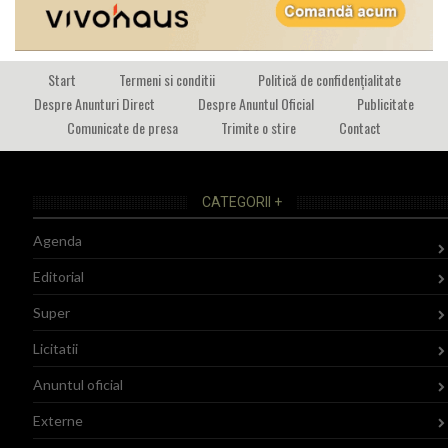
Start
Termeni si conditii
Politică de confidențialitate
Despre Anunturi Direct
Despre Anuntul Oficial
Publicitate
Comunicate de presa
Trimite o stire
Contact
CATEGORII +
Agenda
Editorial
Super
Licitatii
Anuntul oficial
Externe