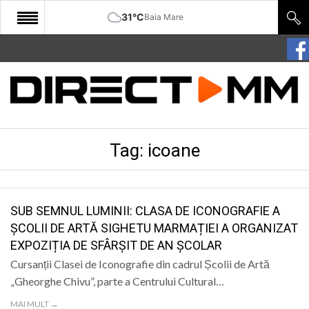
31°C
Baia Mare
START
COMUNITATE
EDITORIAL
Tag:
icoane
CULTURA
ECONOMIE
SANATATE
SUB SEMNUL LUMINII: CLASA DE ICONOGRAFIE A
ȘCOLII DE ARTĂ SIGHETU MARMAȚIEI A ORGANIZAT
SPORT
EXPOZIȚIA DE SFÂRȘIT DE AN ȘCOLAR
SPECIAL
Cursanții Clasei de Iconografie din cadrul Școlii de Artă
„Gheorghe Chivu”, parte a Centrului Cultural…
POLITIC
MAI MULT →