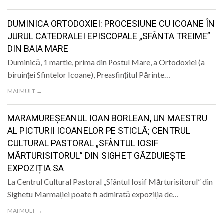
LIFE
DUMINICA ORTODOXIEI: PROCESIUNE CU ICOANE ÎN
JURUL CATEDRALEI EPISCOPALE „SFÂNTA TREIME”
DIN BAIA MARE
Duminică, 1 martie, prima din Postul Mare, a Ortodoxiei (a
biruinței Sfintelor Icoane), Preasfințitul Părinte…
MAI MULT →
MARAMUREȘEANUL IOAN BORLEAN, UN MAESTRU
AL PICTURII ICOANELOR PE STICLĂ; CENTRUL
CULTURAL PASTORAL „SFÂNTUL IOSIF
MĂRTURISITORUL” DIN SIGHET GĂZDUIEȘTE
EXPOZIȚIA SA
La Centrul Cultural Pastoral „Sfântul Iosif Mărturisitorul” din
Sighetu Marmației poate fi admirată expoziția de…
MAI MULT →