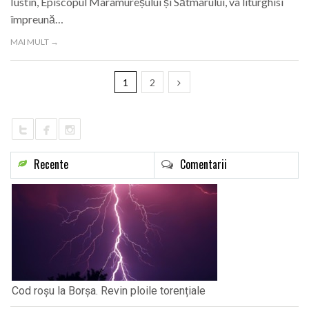
Iustin, Episcopul Maramureșului și Sătmarului, va liturghisi
împreună…
MAI MULT →
1
2
Recente
Comentarii
Cod roșu la Borșa. Revin ploile torențiale