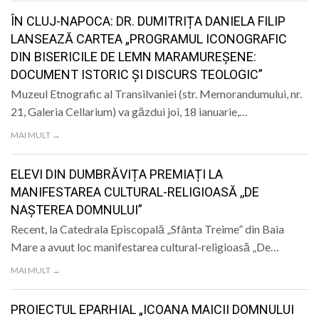
ÎN CLUJ-NAPOCA: DR. DUMITRIȚA DANIELA FILIP
LANSEAZĂ CARTEA „PROGRAMUL ICONOGRAFIC
DIN BISERICILE DE LEMN MARAMUREȘENE:
DOCUMENT ISTORIC ȘI DISCURS TEOLOGIC”
Muzeul Etnografic al Transilvaniei (str. Memorandumului, nr.
21, Galeria Cellarium) va găzdui joi, 18 ianuarie,…
MAI MULT →
ELEVI DIN DUMBRĂVIȚA PREMIAȚI LA
MANIFESTAREA CULTURAL-RELIGIOASĂ ,,DE
NAȘTEREA DOMNULUI”
Recent, la Catedrala Episcopală „Sfânta Treime” din Baia
Mare a avuut loc manifestarea cultural-religioasă „De…
MAI MULT →
PROIECTUL EPARHIAL „ICOANA MAICII DOMNULUI