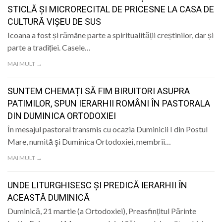
STICLĂ ȘI MICRORECITAL DE PRICESNE LA CASA DE
CULTURĂ VIȘEU DE SUS
Icoana a fost și rămâne parte a spiritualității creștinilor, dar și
parte a tradiției. Casele…
MAI MULT →
SUNTEM CHEMAȚI SĂ FIM BIRUITORI ASUPRA
PATIMILOR, SPUN IERARHII ROMÂNI ÎN PASTORALA
DIN DUMINICA ORTODOXIEI
În mesajul pastoral transmis cu ocazia Duminicii I din Postul
Mare, numită şi Duminica Ortodoxiei, membrii…
MAI MULT →
UNDE LITURGHISESC ȘI PREDICĂ IERARHII ÎN
ACEASTĂ DUMINICĂ
Duminică, 21 martie (a Ortodoxiei), Preasfințitul Părinte