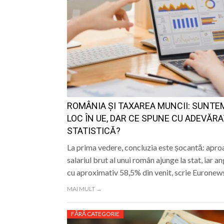
ROMÂNIA ȘI TAXAREA MUNCII: SUNTE
LOC ÎN UE, DAR CE SPUNE CU ADEVĂR
STATISTICĂ?
La prima vedere, concluzia este șocantă: apr
salariul brut al unui român ajunge la stat, iar 
cu aproximativ 58,5% din venit, scrie Eurone
MAI MULT →
FĂRĂ CATEGORIE