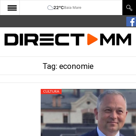
22°C
Baia Mare
START
COMUNITATE
EDITORIAL
Tag:
economie
CULTURA
ECONOMIE
SANATATE
CULTURA
SPORT
SPECIAL
POLITIC