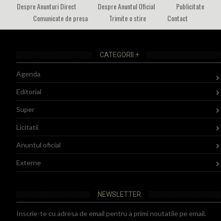
Despre Anunturi Direct
Despre Anuntul Oficial
Publicitate
Comunicate de presa
Trimite o stire
Contact
CATEGORII +
Agenda
Editorial
Super
Licitatii
Anuntul oficial
Externe
NEWSLETTER
Inscrie-te cu adresa de email pentru a primi noutatile pe email.