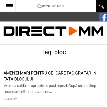
32°C
Baia Mare
START
COMUNITATE
EDITORIAL
Tag:
bloc
CULTURA
ECONOMIE
SANATATE
AMENZI MARI PENTRU CEI CARE FAC GRĂTAR ÎN
FAȚA BLOCULUI
SPORT
Vremea caldă se apropie cu pași repezi. După un anotimp
SPECIAL
rece, oamenii simt nevoia de…
MAI MULT →
POLITIC