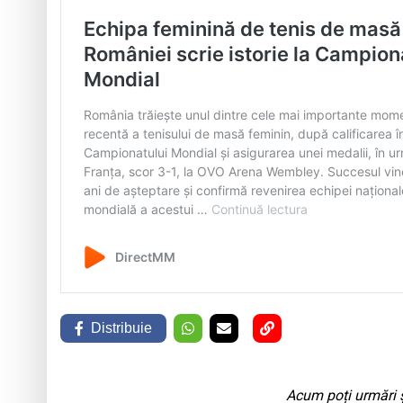
Distribuie
Acum poți urmări ș