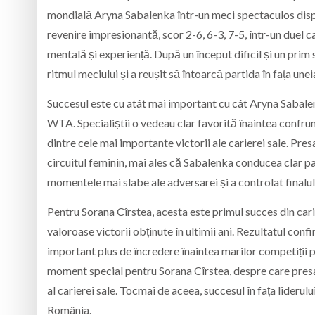
mondială
Aryna Sabalenka
într-un meci spectaculos disp
revenire impresionantă, scor 2-6, 6-3, 7-5, într-un duel 
mentală și experiență. După un început dificil și un pr
ritmul meciului și a reușit să întoarcă partida în fața une
Succesul este cu atât mai important cu cât Aryna Sabalen
WTA. Specialiștii o vedeau clar favorită înaintea confrunt
dintre cele mai importante victorii ale carierei sale. Pr
circuitul feminin, mai ales că Sabalenka conducea clar pa
momentele mai slabe ale adversarei și a controlat finalul 
Pentru Sorana Cîrstea, acesta este primul succes din carie
valoroase victorii obținute în ultimii ani. Rezultatul con
important plus de încredere înaintea marilor competiții p
moment special pentru Sorana Cîrstea, despre care presa 
al carierei sale. Tocmai de aceea, succesul în fața lider
România.