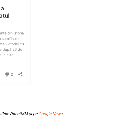
tirile DirectMM și pe
Google News
.