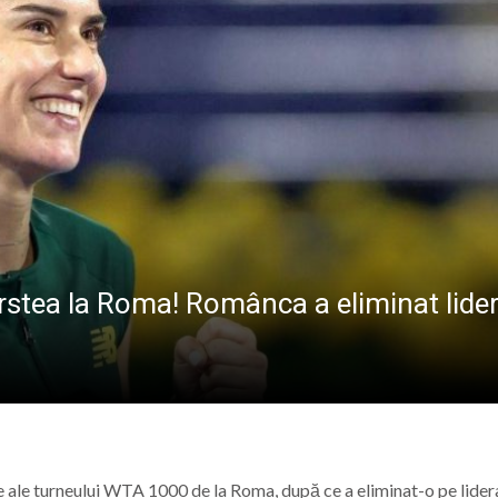
va fi dezvelit bustul lui Gavrilă Iuga, personalitate marc
sericii”: Ediția a IV-a a taberei de vară pentru copii are lo
 de sânge la Spitalul Județean de Urgență „Dr. Constanti
r. Stan Florin, invitat la Școala Părinților din Parohia Dum
îrstea la Roma! Românca a eliminat lider
e ale turneului WTA 1000 de la Roma, după ce a eliminat-o pe lider