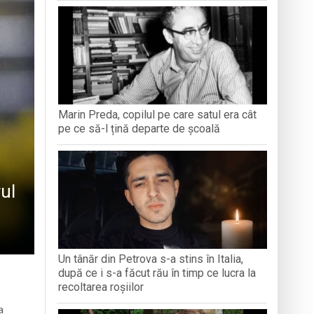
antă a Maramureșului
c la Sighetu Marmației
n Opriș” Baia Mare
Marin Preda, copilul pe care satul era cât
brăvița
pe ce să-l țină departe de școală
ul
Un tânăr din Petrova s-a stins în Italia,
după ce i s-a făcut rău în timp ce lucra la
recoltarea roșiilor
a