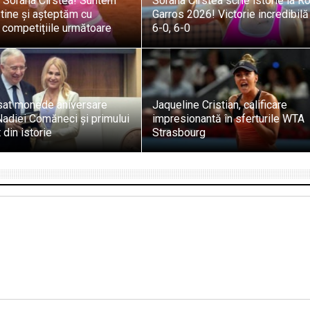
, Sorana Cîrstea! Suntem
Sorana Cîrstea scrie istorie la R
tine și așteptăm cu
Garros 2026! Victorie incredibilă
 competițiile următoare
6-0, 6-0
sat monede aniversare
Jaqueline Cristian, calificare
adiei Comăneci și primului
impresionantă în sferturile WTA
 din istorie
Strasbourg