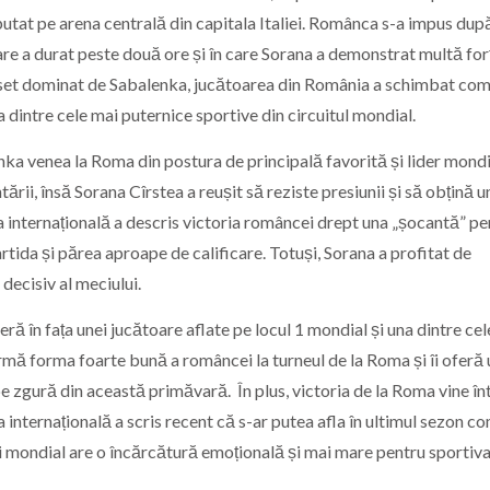
utat pe arena centrală din capitala Italiei. Românca s-a impus dup
care a durat peste două ore și în care Sorana a demonstrat multă for
im set dominat de Sabalenka, jucătoarea din România a schimbat co
ia dintre cele mai puternice sportive din circuitul mondial.
ka venea la Roma din postura de principală favorită și lider mondi
ării, însă Sorana Cîrstea a reușit să reziste presiunii și să obțină u
esa internațională a descris victoria româncei drept una „șocantă” pe
rtida și părea aproape de calificare. Totuși, Sorana a profitat de
decisiv al meciului.
ră în fața unei jucătoare aflate pe locul 1 mondial și una dintre ce
firmă forma foarte bună a româncei la turneul de la Roma și îi oferă 
e zgură din această primăvară. În plus, victoria de la Roma vine în
internațională a scris recent că s-ar putea afla în ultimul sezon c
ului mondial are o încărcătură emoțională și mai mare pentru sportiva