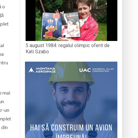
ă o
ță
mplet
al
5 august 1984: regalul olimpic oferit de
Kati Szabo
na
ntru
le mai
un
tr-un
omplet
 din