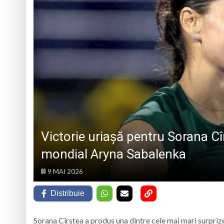
La Săliștea de Sus 
„Vacanță în tinda bi
Campanie de donare
Părintele protopop d
Victorie uriașă pentru Sorana C
mondial Aryna Sabalenka
9 MAI 2026
Distribuie
Sorana Cîrstea
a produs una dintre cele mai mari surpriz