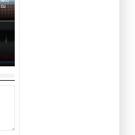
oland
 cu