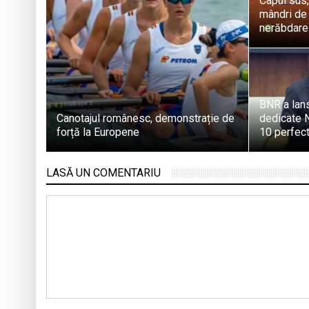
Capul sus
mândri de 
nerăbdare
BNR a lan
Canotajul românesc, demonstrație de
dedicate N
forță la Europene
10 perfect
LASĂ UN COMENTARIU