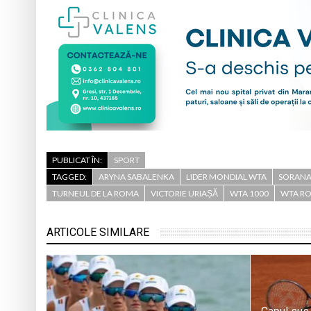
PUBLICAT ÎN:
SPORT
TAGGED:
ARYNA SABALENKA
LIDER MONDIAL WTA
SORANA
TURNEUL DE LA ROMA
VICTORIE URIAȘĂ
WTA 1000
WTA R
ARTICOLE SIMILARE