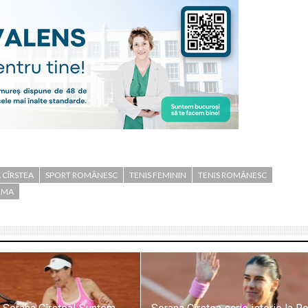
 CÎRSTEA
SPORT ROMÂNESC
TENIS FEMININ
TENIS ROMÂNESC
OMA