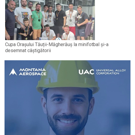
Cupa Orașului Tăuții-Măgherăuș la minifotbal și-a
desemnat câștigătorii