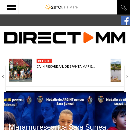
29°C
Baia Mare
START
COMUNITATE
EDITORIAL
RELIGIE
CULTURA
CA ÎN FIECARE AN, DE SFÂNTĂ MĂRIE:…
ECONOMIE
SANATATE
SPORT
SPECIAL
POLITIC
Maramureșeanca Sara Șunea,