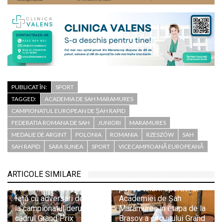
PUBLICAT ÎN:
SPORT
TAGGED:
ACADEMIA DE SAH MARAMURES
CAMPIONATUL EUROPEAN DE ȘAH RAPID
FEDERATIA ROMANA DE SAH
JUNIORI
MARAMURES
MEDALIE DE ARGINT
POLONIA
ROMANIA
RZESZÓW
SAH
SAH RAPID
SARA SUNEA
SPORT
VICECAMPIOANĂ EUROPEANĂ
ARTICOLE SIMILARE
Nouă șahiști
Evoluții promițătoare
maramureșeni, față în
pentru tinerii sportivi ai
față cu adversari de elită
Academiei de Șah
la campionatul derulat în
Maramureș în etapa de la
cadrul Grand Prix
Brașov a circuitului Grand