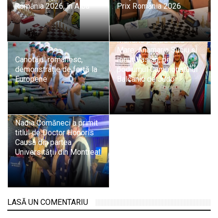
România 2026, în Alba
Prix România 2026
Mândrie pentru Baia
Mare: Anamaria Suciu și
Canotajul românesc,
Ionuț Vasian, pe
demonstrație de forță la
podiumul Campionatului
Europene
Balcanic de Judo
Nadia Comăneci a primit
titlul de Doctor Honoris
Causa din partea
Universității din Montreal
LASĂ UN COMENTARIU