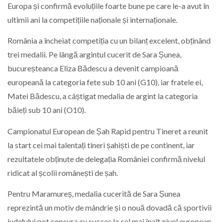
Europa și confirmă evoluțiile foarte bune pe care le-a avut în
ultimii ani la competițiile naționale și internaționale.
România a încheiat competiția cu un bilanț excelent, obținând
trei medalii. Pe lângă argintul cucerit de Sara Șunea,
bucureșteanca Eliza Bădescu a devenit campioană
europeană la categoria fete sub 10 ani (G10), iar fratele ei,
Matei Bădescu, a câștigat medalia de argint la categoria
băieți sub 10 ani (O10).
Campionatul European de Șah Rapid pentru Tineret a reunit
la start cei mai talentați tineri șahiști de pe continent, iar
rezultatele obținute de delegația României confirmă nivelul
ridicat al școlii românești de șah.
Pentru Maramureș, medalia cucerită de Sara Șunea
reprezintă un motiv de mândrie și o nouă dovadă că sportivii
județului pot concura cu succes la cel mai înalt nivel european.