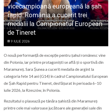
LIFE
vicecampioană europeană la șah
rapid. România a cucerit trei
medalii la Campionatul European
de Tineret
9 IULIE 2026
O nouă performanță de excepție pentru șahul românesc vine
din Polonia, iar printre protagoniști se află și o sportivă din
Maramureș. Sara Șunea a cucerit medalia de argint la
categoria fete 14 ani (G14) în cadrul Campionatului European
de Șah Rapid pentru Tineret, desfășurat în perioada 6–10
iulie 2026, la Rzeszów, în Polonia.
Rezultatul o plasează pe tânăra șahistă din Maramureș
printre cele mai valoroase jucătoare ale generației sale din