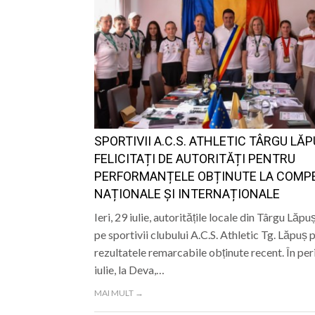
SPORTIVII A.C.S. ATHLETIC TÂRGU LĂP
FELICITAȚI DE AUTORITĂȚI PENTRU
PERFORMANȚELE OBȚINUTE LA COMPE
NAȚIONALE ȘI INTERNAȚIONALE
Ieri, 29 iulie, autoritățile locale din Târgu Lăpuș
pe sportivii clubului A.C.S. Athletic Tg. Lăpuș 
rezultatele remarcabile obținute recent. În pe
iulie, la Deva,…
MAI MULT →