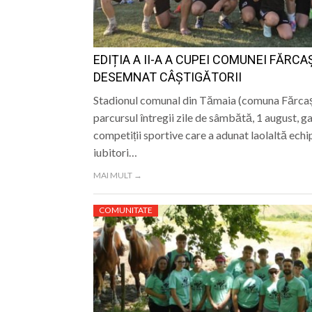
EDIȚIA A II-A A CUPEI COMUNEI FĂRCA
DESEMNAT CÂȘTIGĂTORII
Stadionul comunal din Tămaia (comuna Fărcașa
parcursul întregii zile de sâmbătă, 1 august, g
competiții sportive care a adunat laolaltă echip
iubitori…
MAI MULT →
COMUNITATE