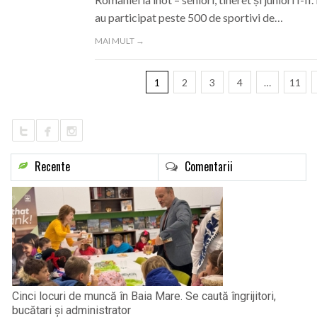
au participat peste 500 de sportivi de…
MAI MULT →
1
2
3
4
…
11
Recente
Comentarii
Cinci locuri de muncă în Baia Mare. Se caută îngrijitori,
bucătari și administrator