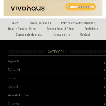
Start
Termeni si conditii
Politică de confidențialitate
Despre Anunturi Direct
Despre Anuntul Oficial
Publicitate
Comunicate de presa
Trimite o stire
Contact
CATEGORII +
Agenda
Editorial
Super
Licitatii
Anuntul oficial
Externe