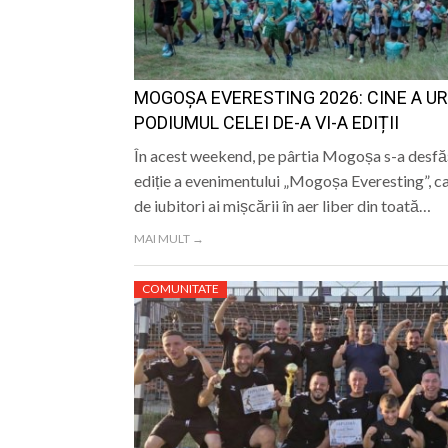
LIFE
MOGOȘA EVERESTING 2026: CINE A U
PODIUMUL CELEI DE-A VI-A EDIȚII
În acest weekend, pe pârtia Mogoșa s-a desfă
ediție a evenimentului „Mogoșa Everesting”, ca
de iubitori ai mișcării în aer liber din toată…
MAI MULT →
COMUNITATE