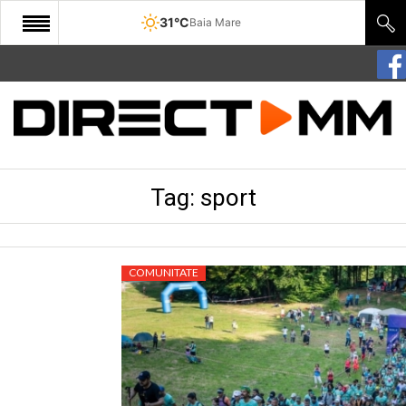
31°C
Baia Mare
START
COMUNITATE
EDITORIAL
Tag:
sport
CULTURA
ECONOMIE
SANATATE
COMUNITATE
SPORT
SPECIAL
POLITIC