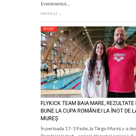
Evenimentul…
MAI MULT →
SPORT
FLYKICK TEAM BAIA MARE, REZULTATE
BUNE LA CUPA ROMÂNIEI LA ÎNOT DE 
MUREȘ
În perioada 17–19 iulie, la Târgu Mureș s-a d
României la înot – seniori, tineret și juniori I-II