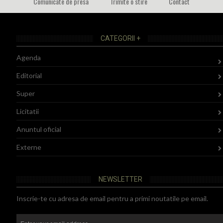
Comunicate de presa
Trimite o stire
Contact
CATEGORII +
Agenda
Editorial
Super
Licitatii
Anuntul oficial
Externe
NEWSLETTER
Inscrie-te cu adresa de email pentru a primi noutatile pe email.