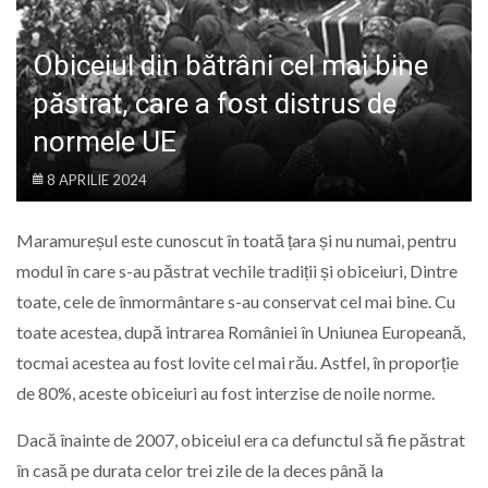
LIFE
Obiceiul din bătrâni cel mai bine
păstrat, care a fost distrus de
normele UE
8 APRILIE 2024
Maramureșul este cunoscut în toată țara și nu numai, pentru
modul în care s-au păstrat vechile tradiții și obiceiuri, Dintre
toate, cele de înmormântare s-au conservat cel mai bine. Cu
toate acestea, după intrarea României în Uniunea Europeană,
tocmai acestea au fost lovite cel mai rău. Astfel, în proporție
de 80%, aceste obiceiuri au fost interzise de noile norme.
Dacă înainte de 2007, obiceiul era ca defunctul să fie păstrat
în casă pe durata celor trei zile de la deces până la