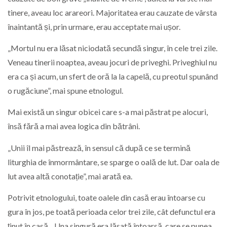
tinere, aveau loc arareori. Majoritatea erau cauzate de vârsta
înaintantă și, prin urmare, erau acceptate mai ușor.
„Mortul nu era lăsat niciodată secundă singur, în cele trei zile.
Veneau tinerii noaptea, aveau jocuri de priveghi. Priveghiul nu
era ca și acum, un sfert de oră la la capelă, cu preotul spunând
o rugăciune”, mai spune etnologul.
Mai există un singur obicei care s-a mai păstrat pe alocuri,
însă fără a mai avea logica din bătrâni.
„Unii îl mai păstrează, în sensul că după ce se termină
liturghia de înmormântare, se sparge o oală de lut. Dar oala de
lut avea altă conotație”, mai arată ea.
Potrivit etnologului, toate oalele din casă erau întoarse cu
gura în jos, pe toată perioada celor trei zile, cât defunctul era
ținut în casă. „Una singură era lăsată întoarsă, care se punea,