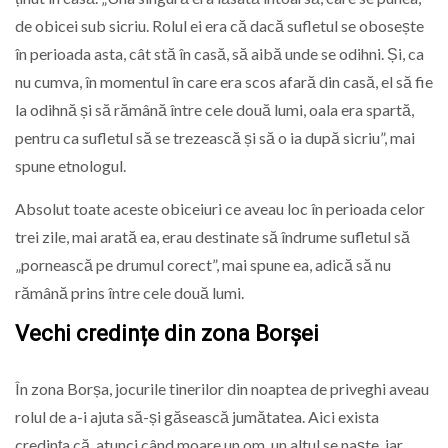
de obicei sub sicriu. Rolul ei era că dacă sufletul se obosește
în perioada asta, cât stă în casă, să aibă unde se odihni. Și, ca
nu cumva, în momentul în care era scos afară din casă, el să fie
la odihnă și să rămână între cele două lumi, oala era spartă,
pentru ca sufletul să se trezească și să o ia după sicriu”, mai
spune etnologul.
Absolut toate aceste obiceiuri ce aveau loc în perioada celor
trei zile, mai arată ea, erau destinate să îndrume sufletul să
„pornească pe drumul corect”, mai spune ea, adică să nu
rămână prins între cele două lumi.
Vechi credințe din zona Borșei
În zona Borșa, jocurile tinerilor din noaptea de priveghi aveau
rolul de a-i ajuta să-și găsească jumătatea. Aici exista
credința că, atunci când moare un om, un altul se naște, iar