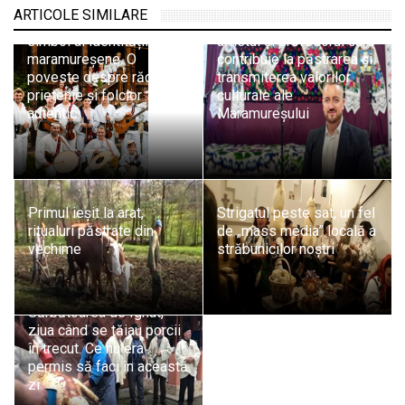
ARTICOLE SIMILARE
„Ceterașii de pe sate”, un
Marius Vasile Iusco,
simbol al identității
artistul și profesorul care
maramureșene. O
contribuie la păstrarea și
poveste despre rădăcini,
transmiterea valorilor
prietenie și folclor
culturale ale
autentic
Maramureșului
Primul ieșit la arat,
Strigatul peste sat, un fel
ritualuri păstrate din
de „mass media” locală a
vechime
străbunicilor noștri
Sărbătoarea de Ignat,
ziua când se tăiau porcii
în trecut. Ce nu era
permis să faci în această
zi