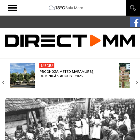
18°C
Baia Mare
START
COMUNITATE
EDITORIAL
MEDIU
CULTURA
PROGNOZA METEO MARAMUREȘ,
DUMINICĂ 9 AUGUST 2026
ECONOMIE
SANATATE
SPORT
SPECIAL
POLITIC