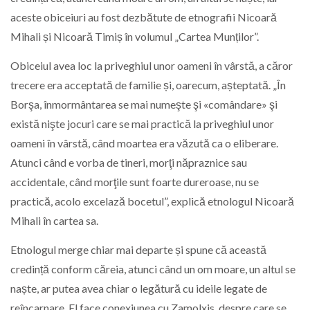
aceste obiceiuri au fost dezbătute de etnografii Nicoară
Mihali și Nicoară Timiș în volumul „Cartea Munților”.
Obiceiul avea loc la priveghiul unor oameni în vârstă, a căror
trecere era acceptată de familie și, oarecum, așteptată. „În
Borşa, înmormântarea se mai numeşte şi «comândare» şi
există nişte jocuri care se mai practică la priveghiul unor
oameni în vârstă, când moartea era văzută ca o eliberare.
Atunci când e vorba de tineri, morţi năpraznice sau
accidentale, când morţile sunt foarte dureroase, nu se
practică, acolo excelază bocetul”, explică etnologul Nicoară
Mihali în cartea sa.
Etnologul merge chiar mai departe și spune că această
credință conform căreia, atunci când un om moare, un altul se
naște, ar putea avea chiar o legătură cu ideile legate de
reîncarnare. El face conexiunea cu Zamolxis, despre care se