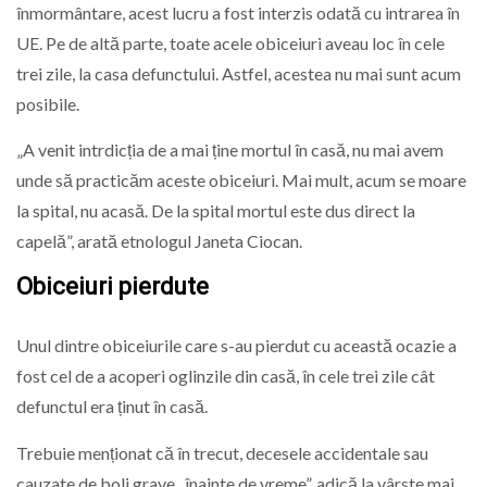
înmormântare, acest lucru a fost interzis odată cu intrarea în
UE. Pe de altă parte, toate acele obiceiuri aveau loc în cele
trei zile, la casa defunctului. Astfel, acestea nu mai sunt acum
posibile.
„A venit intrdicția de a mai ține mortul în casă, nu mai avem
unde să practicăm aceste obiceiuri. Mai mult, acum se moare
la spital, nu acasă. De la spital mortul este dus direct la
capelă”, arată etnologul Janeta Ciocan.
Obiceiuri pierdute
Unul dintre obiceiurile care s-au pierdut cu această ocazie a
fost cel de a acoperi oglinzile din casă, în cele trei zile cât
defunctul era ținut în casă.
Trebuie menționat că în trecut, decesele accidentale sau
cauzate de boli grave „înainte de vreme”, adică la vârste mai