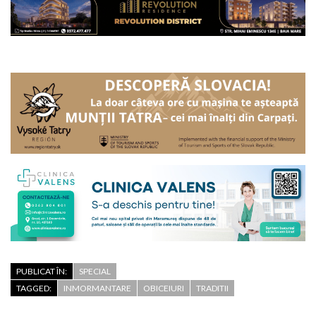
PUBLICAT ÎN:
SPECIAL
TAGGED:
INMORMANTARE
OBICEIURI
TRADITII