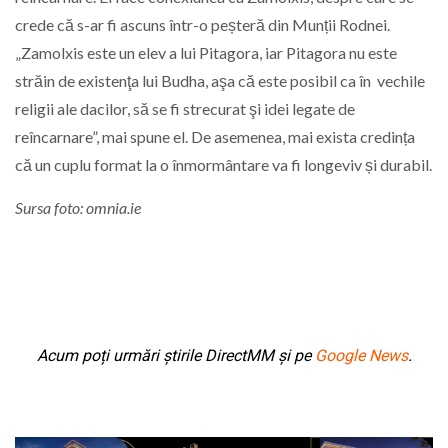
crede că s-ar fi ascuns într-o peșteră din Munții Rodnei.
„Zamolxis este un elev a lui Pitagora, iar Pitagora nu este
străin de existenţa lui Budha, aşa că este posibil ca în vechile
religii ale dacilor, să se fi strecurat şi idei legate de
reîncarnare”, mai spune el. De asemenea, mai exista credința
că un cuplu format la o înmormântare va fi longeviv și durabil.
Sursa foto: omnia.ie
Acum poți urmări știrile DirectMM și pe
Google News
.