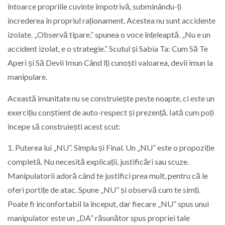
întoarce propriile cuvinte împotrivă, subminându-ți
încrederea în propriul raționament. Acestea nu sunt accidente
izolate. „Observă tipare,” spunea o voce înțeleaptă. „Nu e un
accident izolat, e o strategie.” Scutul și Sabia Ta: Cum Să Te
Aperi și Să Devii Imun Când îți cunoști valoarea, devii imun la
manipulare.
Această imunitate nu se construiește peste noapte, ci este un
exercițiu conștient de auto-respect și prezență. Iată cum poți
începe să construiești acest scut:
1. Puterea lui „NU”. Simplu și Final. Un „NU” este o propoziție
completă. Nu necesită explicații, justificări sau scuze.
Manipulatorii adoră când te justifici prea mult, pentru că le
oferi portițe de atac. Spune „NU” și observă cum te simți.
Poate fi inconfortabil la început, dar fiecare „NU” spus unui
manipulator este un „DA” răsunător spus propriei tale