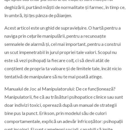
deghizării, purtând măști de normalitate și farmec, în timp ce,
în umbră, își țes pânza de păianjen.
Acest articol este un ghid de supraviețuire. O hartă pentru a
naviga prin cețurile manipulării, pentru a recunoaște
semnalele de alarmă și, cel mai important, pentru a construi
un scut impenetrabil în jurul propriei tale valori. Scopul nu
este să vezi psihopați la fiecare colț, ci să devii atât de
conștient de propria ta valoare și de limitele tale, încât nicio
tentativă de manipulare să nu te mai poată atinge.
Manualul de Joc al Manipulatorului: De ce funcționează?
Manipulatorii, fie că au trăsături psihopatice clinice sau sunt
doar indivizi toxici, operează după un manual de strategii
bine pus la punct. Erikson, prin modelul său de culori
comportamentale, explică un adevăr înfricoșător: psihopații
sunt incolori. Ei sunt cameleoni sociali, capabili să imite