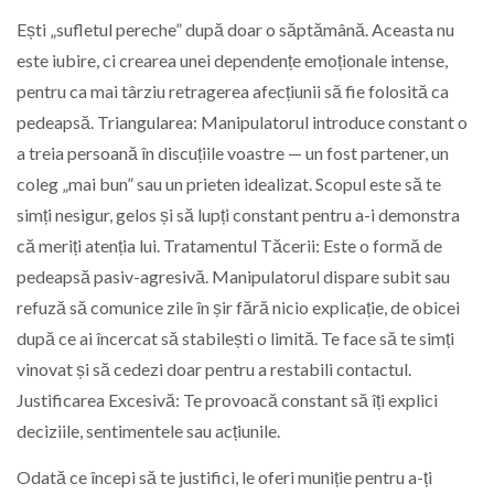
Ești „sufletul pereche” după doar o săptămână. Aceasta nu
este iubire, ci crearea unei dependențe emoționale intense,
pentru ca mai târziu retragerea afecțiunii să fie folosită ca
pedeapsă. Triangularea: Manipulatorul introduce constant o
a treia persoană în discuțiile voastre — un fost partener, un
coleg „mai bun” sau un prieten idealizat. Scopul este să te
simți nesigur, gelos și să lupți constant pentru a-i demonstra
că meriți atenția lui. Tratamentul Tăcerii: Este o formă de
pedeapsă pasiv-agresivă. Manipulatorul dispare subit sau
refuză să comunice zile în șir fără nicio explicație, de obicei
după ce ai încercat să stabilești o limită. Te face să te simți
vinovat și să cedezi doar pentru a restabili contactul.
Justificarea Excesivă: Te provoacă constant să îți explici
deciziile, sentimentele sau acțiunile.
Odată ce începi să te justifici, le oferi muniție pentru a-ți