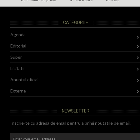
CATEGORII +
Agenda
Editorial
Super
Licitatii
Anuntul oficial
Externe
NEWSLETTER
Inscrie-te cu adresa de email pentru a primi noutatile pe email.