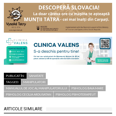
PUBLICAT ÎN:
SANATATE
TAGGED:
MANIPULATORI
MANUALUL DE JOC AL MANIPULATORULUI
PSIHOLOG BAIA MARE
PSIHOLOG CECILIA ARDUSATAN
PSIHOLOG PSIHOTERAPEUT
Psiholog psihoterapeut
ARTICOLE SIMILARE
Cecilia Ardusătan: De ce