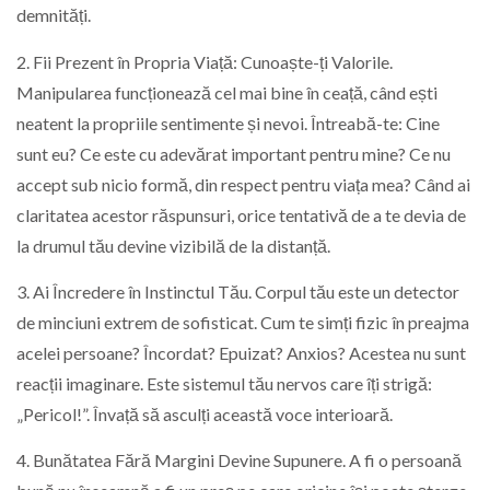
demnități.
2. Fii Prezent în Propria Viață: Cunoaște-ți Valorile.
Manipularea funcționează cel mai bine în ceață, când ești
neatent la propriile sentimente și nevoi. Întreabă-te: Cine
sunt eu? Ce este cu adevărat important pentru mine? Ce nu
accept sub nicio formă, din respect pentru viața mea? Când ai
claritatea acestor răspunsuri, orice tentativă de a te devia de
la drumul tău devine vizibilă de la distanță.
3. Ai Încredere în Instinctul Tău. Corpul tău este un detector
de minciuni extrem de sofisticat. Cum te simți fizic în preajma
acelei persoane? Încordat? Epuizat? Anxios? Acestea nu sunt
reacții imaginare. Este sistemul tău nervos care îți strigă:
„Pericol!”. Învață să asculți această voce interioară.
4. Bunătatea Fără Margini Devine Supunere. A fi o persoană