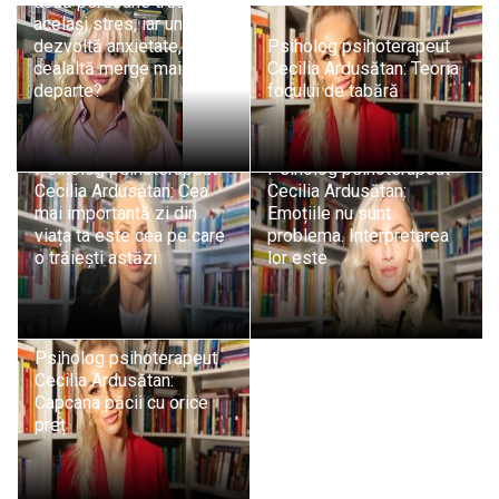
două persoane trec prin
același stres, iar una
dezvoltă anxietate, iar
Psiholog psihoterapeut
cealaltă merge mai
Cecilia Ardusătan: Teoria
departe?
focului de tabără
Psiholog psihoterapeut
Psiholog psihoterapeut
Cecilia Ardusătan: Cea
Cecilia Ardusătan:
mai importantă zi din
Emoțiile nu sunt
viața ta este cea pe care
problema. Interpretarea
o trăiești astăzi
lor este
Psiholog psihoterapeut
Cecilia Ardusătan:
Capcana păcii cu orice
preț