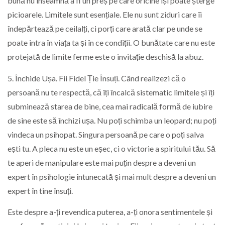
bună nu înseamnă a fi un preș pe care oricine își poate șterge
picioarele. Limitele sunt esențiale. Ele nu sunt ziduri care îi
îndepărtează pe ceilalți, ci porți care arată clar pe unde se
poate intra în viața ta și în ce condiții. O bunătate care nu este
protejată de limite ferme este o invitație deschisă la abuz.
5. Închide Ușa. Fii Fidel Ție Însuți. Când realizezi că o
persoană nu te respectă, că îți încalcă sistematic limitele și îți
subminează starea de bine, cea mai radicală formă de iubire
de sine este să închizi ușa. Nu poți schimba un leopard; nu poți
vindeca un psihopat. Singura persoană pe care o poți salva
ești tu. A pleca nu este un eșec, ci o victorie a spiritului tău. Să
te aperi de manipulare este mai puțin despre a deveni un
expert în psihologie întunecată și mai mult despre a deveni un
expert în tine însuți.
Este despre a-ți revendica puterea, a-ți onora sentimentele și