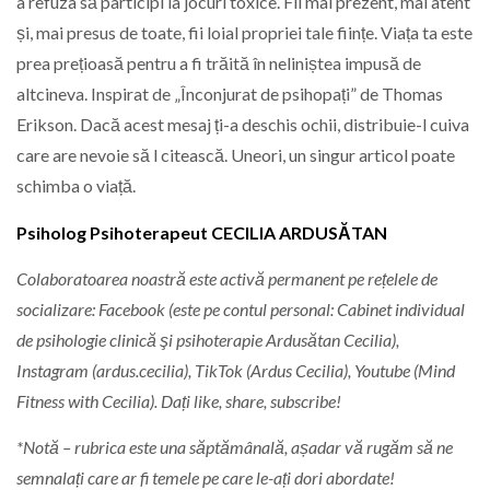
a refuza să participi la jocuri toxice. Fii mai prezent, mai atent
și, mai presus de toate, fii loial propriei tale ființe. Viața ta este
prea prețioasă pentru a fi trăită în neliniștea impusă de
altcineva. Inspirat de „Înconjurat de psihopați” de Thomas
Erikson. Dacă acest mesaj ți-a deschis ochii, distribuie-l cuiva
care are nevoie să l citească. Uneori, un singur articol poate
schimba o viață.
Psiholog Psihoterapeut CECILIA ARDUSĂTAN
Colaboratoarea noastră este activă permanent pe rețelele de
socializare: Facebook (este pe contul personal: Cabinet individual
de psihologie clinică şi psihoterapie Ardusătan Cecilia),
Instagram (ardus.cecilia), TikTok (Ardus Cecilia), Youtube (Mind
Fitness with Cecilia). Dați like, share, subscribe!
*Notă – rubrica este una săptămânală, așadar vă rugăm să ne
semnalați care ar fi temele pe care le-ați dori abordate!