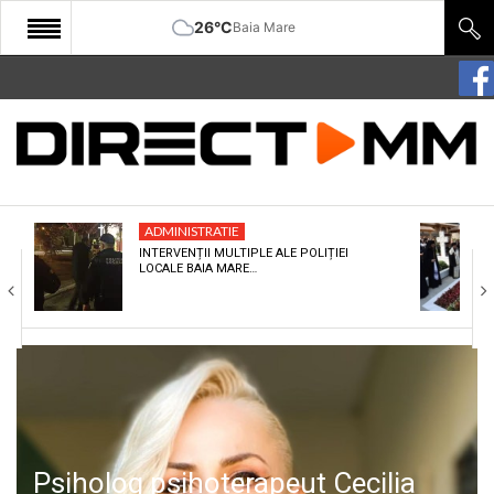
26°C
Baia Mare
START
COMUNITATE
EDITORIAL
ADMINISTRATIE
CULTURA
INTERVENȚII MULTIPLE ALE POLIȚIEI
LOCALE BAIA MARE…
ECONOMIE
SANATATE
SPORT
SPECIAL
POLITIC
Psiholog psihoterapeut Cecilia