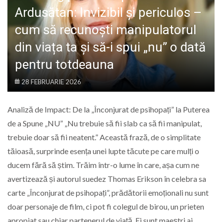
LIFE
Ardusătan: Invizibil și periculos –
cum să recunoști manipulatorul
din viața ta și să-i spui „nu” o dată
pentru totdeauna
28 FEBRUARIE 2026
Analiză de Impact: De la „Înconjurat de psihopați” la Puterea
de a Spune „NU” „Nu trebuie să fii slab ca să fii manipulat,
trebuie doar să fii neatent.” Această frază, de o simplitate
tăioasă, surprinde esența unei lupte tăcute pe care mulți o
ducem fără să știm. Trăim într-o lume în care, așa cum ne
avertizează și autorul suedez Thomas Erikson în celebra sa
carte „Înconjurat de psihopați”, prădătorii emoționali nu sunt
doar personaje de film, ci pot fi colegul de birou, un prieten
apropiat sau chiar partenerul de viață. Ei sunt maeștri ai