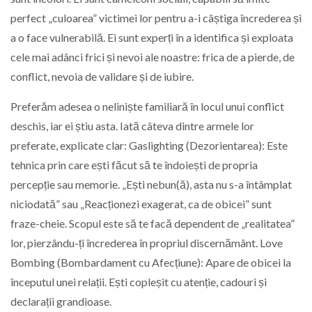
perfect „culoarea” victimei lor pentru a-i câștiga încrederea și
a o face vulnerabilă. Ei sunt experți în a identifica și exploata
cele mai adânci frici și nevoi ale noastre: frica de a pierde, de
conflict, nevoia de validare și de iubire.
Preferăm adesea o neliniște familiară în locul unui conflict
deschis, iar ei știu asta. Iată câteva dintre armele lor
preferate, explicate clar: Gaslighting (Dezorientarea): Este
tehnica prin care ești făcut să te îndoiești de propria
percepție sau memorie. „Ești nebun(ă), asta nu s-a întâmplat
niciodată” sau „Reacționezi exagerat, ca de obicei” sunt
fraze-cheie. Scopul este să te facă dependent de „realitatea”
lor, pierzându-ți încrederea în propriul discernământ. Love
Bombing (Bombardament cu Afecțiune): Apare de obicei la
începutul unei relații. Ești copleșit cu atenție, cadouri și
declarații grandioase.