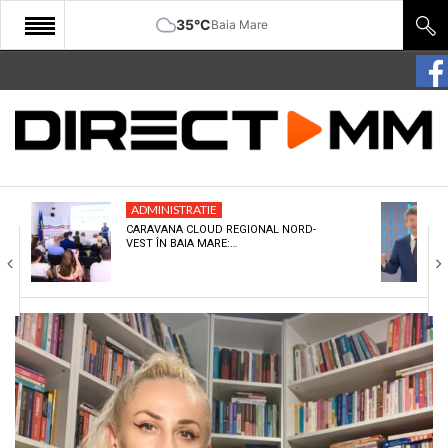
35°C
Baia Mare
START
COMUNITATE
EDITORIAL
ADMINISTRATIE
CULTURA
CARAVANA CLOUD REGIONAL NORD-
VEST ÎN BAIA MARE:…
ECONOMIE
SANATATE
SPORT
SPECIAL
POLITIC