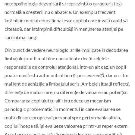
neuropsihologia dezvoltării și reprezintă o caracteristică
normală a creșterii, nu o abatere. Un exemplu frecvent
întâlnit în mediul educațional este copilul care învață rapid să
citească, dar întâmpină dificultăți în menținerea atenției pe
sarcini mai lungi.
Din punct de vedere neurologic, ariile implicate în decodarea
limbajului pot fi mai bine consolidate decât rețelele
responsabile de controlul atențional. Într-un alt caz, un copil
poate manifesta autocontrol bun și perseverență, dar un ritm
mai lent de achiziție a limbajului scris. Ambele situații reflectă
diferențe de maturizare, nu diferențe de valoare sau potențial.
Compararea copilului cu alții introduce un mecanism
psihologic problematic. În momentul în care evaluarea se
mută dinspre progresul personal spre performanța altuia,
copilul începe să își evalueze valoarea printr-un reper extern.
Acest proces activează răspunsuri de stres care modifică