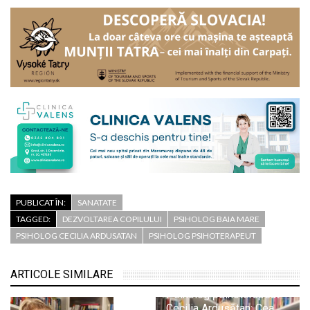
PUBLICAT ÎN:
SANATATE
TAGGED:
DEZVOLTAREA COPILULUI
PSIHOLOG BAIA MARE
PSIHOLOG CECILIA ARDUSATAN
PSIHOLOG PSIHOTERAPEUT
ARTICOLE SIMILARE
Psiholog psihoterapeut
Cecilia Ardusătan: Cea