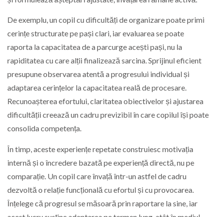
De exemplu, un copil cu dificultăți de organizare poate primi
cerințe structurate pe pași clari, iar evaluarea se poate
raporta la capacitatea de a parcurge acești pași, nu la
rapiditatea cu care alții finalizează sarcina. Sprijinul eficient
presupune observarea atentă a progresului individual și
adaptarea cerințelor la capacitatea reală de procesare.
Recunoașterea efortului, claritatea obiectivelor și ajustarea
dificultății creează un cadru previzibil în care copilul își poate
consolida competența.
În timp, aceste experiențe repetate construiesc motivația
internă și o încredere bazată pe experiență directă, nu pe
comparație. Un copil care învață într-un astfel de cadru
dezvoltă o relație funcțională cu efortul și cu provocarea.
Înțelege că progresul se măsoară prin raportare la sine, iar
acest lucru susține adaptarea pe termen lung, atât în mediul