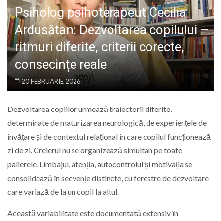
LIFE
Psiholog psihoterapeut Cecilia
Ardusătan: Dezvoltarea copilului –
ritmuri diferite, criterii corecte,
consecințe reale
20 FEBRUARIE 2026
Dezvoltarea copiilor urmează traiectorii diferite,
determinate de maturizarea neurologică, de experiențele de
învățare și de contextul relațional în care copilul funcționează
zi de zi. Creierul nu se organizează simultan pe toate
palierele. Limbajul, atenția, autocontrolul și motivația se
consolidează în secvențe distincte, cu ferestre de dezvoltare
care variază de la un copil la altul.
Această variabilitate este documentată extensiv în