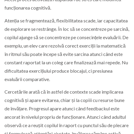
funcționarea cognitivă.
Atenția se fragmentează, flexibilitatea scade, iar capacitatea
de explorare se restrânge. În loc să se concentreze pe sarcină,
copilul ajunge să se concentreze pe consecințele evaluării. De
exemplu, un elev care rezolvă corect exerciții la matematică
în ritmul său poate începe să evite sarcina atunci când este
constant raportat la un coleg care finalizează mai repede. Nu
dificultatea exercițiului produce blocajul, ci presiunea
evaluării comparative.
Cercetările arată că în astfel de contexte scade implicarea
cognitivă și apare evitarea, chiar și la copiii cu resurse bune
de învățare. Progresul apare atunci când feedbackul este
ancorat în nivelul propriu de funcționare. Atunci când adultul
observă ce a reușit copilul în raport cu punctul său de plecare
și formulează așteptări ajustate, învățarea rămâne activă.