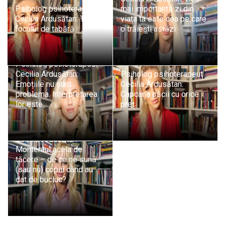
Psiholog psihoterapeut
mai importantă zi din
Cecilia Ardusătan: Teoria
viața ta este cea pe care
focului de tabără
o trăiești astăzi
Psiholog psihoterapeut
Cecilia Ardusătan:
Psiholog psihoterapeut
Emoțiile nu sunt
Cecilia Ardusătan:
problema. Interpretarea
Capcana păcii cu orice
lor este
preț
Psiholog psihoterapeut
Cecilia Ardusătan:
Momentul acela de
tăcere – de ce ne sună
(sau nu) copiii când au
dat de bucluc?