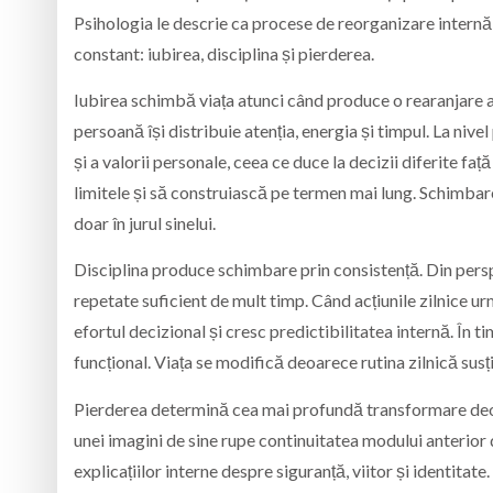
Psihologia le descrie ca procese de reorganizare internă,
constant: iubirea, disciplina și pierderea.
Iubirea schimbă viața atunci când produce o rearanjare a pr
persoană își distribuie atenția, energia și timpul. La niv
și a valorii personale, ceea ce duce la decizii diferite fa
limitele și să construiască pe termen mai lung. Schimbarea 
doar în jurul sinelui.
Disciplina produce schimbare prin consistență. Din per
repetate suficient de mult timp. Când acțiunile zilnice 
efortul decizional și cresc predictibilitatea internă. În 
funcțional. Viața se modifică deoarece rutina zilnică susți
Pierderea determină cea mai profundă transformare deoar
unei imagini de sine rupe continuitatea modului anterior 
explicațiilor interne despre siguranță, viitor și identita