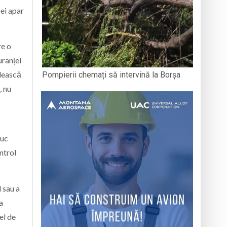
rei apar
re o
uranței
ndească
Pompierii chemați să intervină la Borșa
, nu
duc
ntrol
 sau a
a
el de