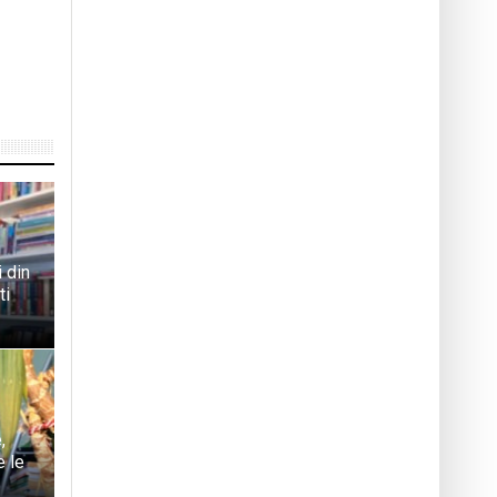
 din
ti
,
e le