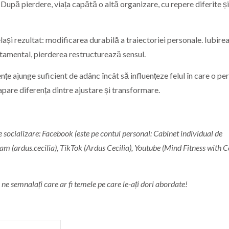
. După pierdere, viața capătă o altă organizare, cu repere diferite și
lași rezultat: modificarea durabilă a traiectoriei personale. Iubire
tamental, pierderea restructurează sensul.
țe ajunge suficient de adânc încât să influențeze felul în care o p
o apare diferența dintre ajustare și transformare.
socializare: Facebook (este pe contul personal: Cabinet individual de
am (ardus.cecilia), TikTok (Ardus Cecilia), Youtube (Mind Fitness with Ce
 semnalați care ar fi temele pe care le-ați dori abordate!