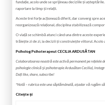
fundație, acolo unde se sprijineau deciziile și așteptările
raportare la timp și relații.
Aceste trei forțe acționează diferit, dar converg spre ace
reorganizează relațional, disciplina stabilizează compor
O viață se schimbă atunci când una dintre aceste experien
trăiește zi de zi, ia decizii și construiește viitorul. Acol
Psiholog Psihoterapeut CECILIA ARDUSĂTAN
Colaboratoarea noastră este activă permanent pe rețelele de 
psihologie clinică şi psihoterapie Ardusătan Cecilia), Instagr
Dați like, share, subscribe!
*Notă – rubrica este una săptămânală, așadar vă rugăm să ne
Citește și