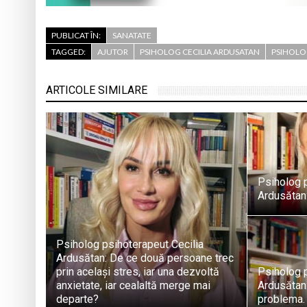
PUBLICAT ÎN:
SANATATE
TAGGED:
AJUTOR
PSIHOLOG CECILIA ARDUSATAN
PSIHOLO
ARTICOLE SIMILARE
Psiholog p
Ardusătan:
Psiholog psihoterapeut Cecilia
Ardusătan: De ce două persoane trec
prin același stres, iar una dezvoltă
Psiholog p
anxietate, iar cealaltă merge mai
Ardusătan:
departe?
problema. 