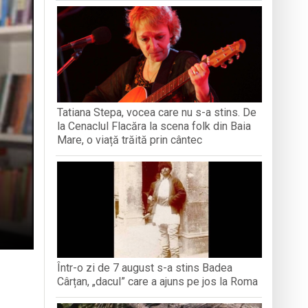
iment dedicat marelui voievod, la
ași stres, iar una dezvoltă anxietate,
opere orașul dintr-o perspectivă diferită
Tatiana Stepa, vocea care nu s-a stins. De
ați propriul talisman „prinzător de vise”
la Cenaclul Flacăra la scena folk din Baia
Mare, o viață trăită prin cântec
Într-o zi de 7 august s-a stins Badea
Cârțan, „dacul” care a ajuns pe jos la Roma