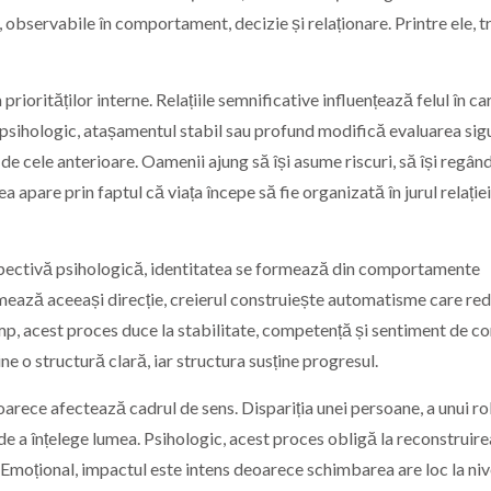
 observabile în comportament, decizie și relaționare. Printre ele, t
iorităților interne. Relațiile semnificative influențează felul în ca
el psihologic, atașamentul stabil sau profund modifică evaluarea sig
ță de cele anterioare. Oamenii ajung să își asume riscuri, să își regâ
apare prin faptul că viața începe să fie organizată în jurul relației
spectivă psihologică, identitatea se formează din comportamente
urmează aceeași direcție, creierul construiește automatisme care re
timp, acest proces duce la stabilitate, competență și sentiment de co
ne o structură clară, iar structura susține progresul.
ece afectează cadrul de sens. Dispariția unei persoane, a unui rol
de a înțelege lumea. Psihologic, acest proces obligă la reconstruire
te. Emoțional, impactul este intens deoarece schimbarea are loc la niv