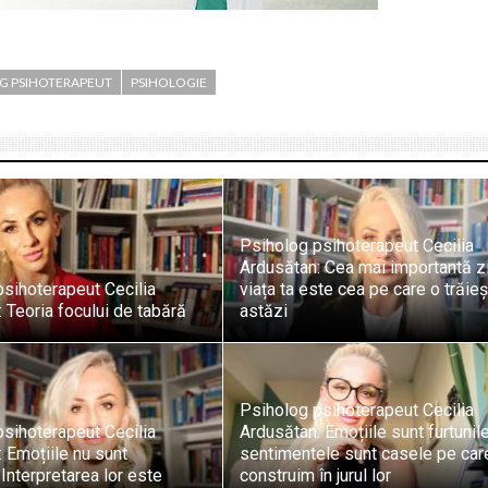
G PSIHOTERAPEUT
PSIHOLOGIE
Psiholog psihoterapeut Cecilia
Ardusătan: Cea mai importantă zi
sihoterapeut Cecilia
viața ta este cea pe care o trăieș
 Teoria focului de tabără
astăzi
Psiholog psihoterapeut Cecilia
sihoterapeut Cecilia
Ardusătan: Emoțiile sunt furtunile
 Emoțiile nu sunt
sentimentele sunt casele pe car
Interpretarea lor este
construim în jurul lor