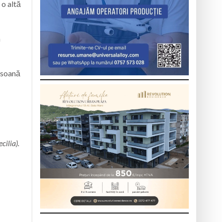
 o altă
a
ersoană
cilia).