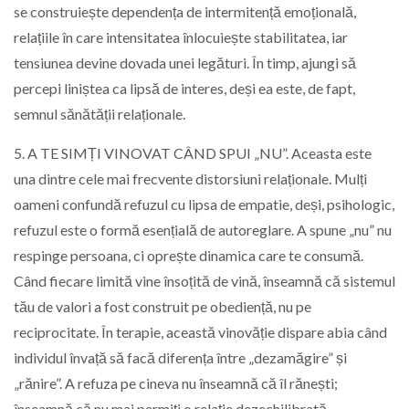
se construiește dependența de intermitență emoțională,
relațiile în care intensitatea înlocuiește stabilitatea, iar
tensiunea devine dovada unei legături. În timp, ajungi să
percepi liniștea ca lipsă de interes, deși ea este, de fapt,
semnul sănătății relaționale.
5. A TE SIMȚI VINOVAT CÂND SPUI „NU”. Aceasta este
una dintre cele mai frecvente distorsiuni relaționale. Mulți
oameni confundă refuzul cu lipsa de empatie, deși, psihologic,
refuzul este o formă esențială de autoreglare. A spune „nu” nu
respinge persoana, ci oprește dinamica care te consumă.
Când fiecare limită vine însoțită de vină, înseamnă că sistemul
tău de valori a fost construit pe obediență, nu pe
reciprocitate. În terapie, această vinovăție dispare abia când
individul învață să facă diferența între „dezamăgire” și
„rănire”. A refuza pe cineva nu înseamnă că îl rănești;
înseamnă că nu mai permiți o relație dezechilibrată.