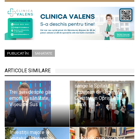
PUBLICAT ÎN:
SANATATE
ARTICOLE SIMILARE
Campanie de donare de
sânge la Spitalul
Trei seri despre gândire,
Județean de Urgență „Dr.
emoții și sănătate, la
Constantin Opriș” Baia
Vișeu de Sus
Mare
Investiții majore la
Spitalul Județean de
Psiholog psihoterapeut