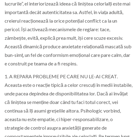
lucrurile”, el interiorizează ideea că liniștea celorlalți este mai
importantă decât autenticitatea sa. Astfel, în viața adultă,
creierul reacționează la orice potențial conflict ca la un
pericol. Își activează mecanismele de reglare: tace,
zâmbește, evită, explică prea mult, își cere scuze excesiv.
Această dinamică produce anxietate relațională mascată sub
bun-simț, un fel de conformism emoțional care pare calm, dar
e construit pe teama de a fi respins.
1. A REPARA PROBLEME PE CARE NU LE-AI CREAT.
Aceasta este o reacție tipică a celor crescuți în medii instabile,
unde pacea depindea de disponibilitatea lor. Dacă ai învățat
că liniștea se menține doar când tu faci totul corect, vei
continua să îți asumi greșelile altora. Psihologic vorbind,
aceasta nu este empatie, ci hiper-responsabilizare, o
strategie de control asupra anxietății generate de
comportamentele imprevizibile ale celorlalți. Pe termen lung,