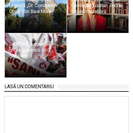
Urgență „Dr. Constantin
Cecilia Ardusătan: Teoria
Opriș” din Baia Mare
focului de tabără
SANITAS suspendă
greva generală din
Sănătate
LASĂ UN COMENTARIU