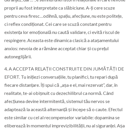
proprii au fost interpretate ca slăbiciune. A-ți cere scuze
pentru ceva firesc…odihnă, spațiu, afecțiune, nu este politețe,
ci reflex condiționat. Cei care se scuză constant pentru
existența lor emoțională nu caută validare, ci evită riscul de
respingere. Aceasta este dinamica clasică a atașamentului
anxios: nevoia de a rămâne acceptat chiar și cu prețul
autoneglijării.
4. A ACCEPTA RELAȚII CONSTRUITE DIN JUMĂTĂȚI DE
EFORT. Tu inițiezi conversațiile, tu planifici, tu repari după
fiecare distanțare. Îți spui că „așa e el, mai rezervat”, dar, în
realitate, te-ai obișnuit cu dezechilibrul ca normă. Când
afecțiunea devine intermitentă, sistemul tău nervos se
adaptează la această alternanță și începe să o caute. Efectul
este similar cu cel al recompenselor variabile: dopamina se
eliberează în momentul imprevizibilității, nu al siguranței. Așa