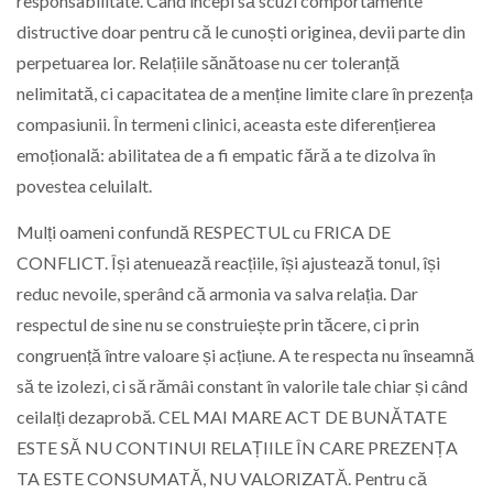
responsabilitate. Când începi să scuzi comportamente
distructive doar pentru că le cunoști originea, devii parte din
perpetuarea lor. Relațiile sănătoase nu cer toleranță
nelimitată, ci capacitatea de a menține limite clare în prezența
compasiunii. În termeni clinici, aceasta este diferențierea
emoțională: abilitatea de a fi empatic fără a te dizolva în
povestea celuilalt.
Mulți oameni confundă RESPECTUL cu FRICA DE
CONFLICT. Își atenuează reacțiile, își ajustează tonul, își
reduc nevoile, sperând că armonia va salva relația. Dar
respectul de sine nu se construiește prin tăcere, ci prin
congruență între valoare și acțiune. A te respecta nu înseamnă
să te izolezi, ci să rămâi constant în valorile tale chiar și când
ceilalți dezaprobă. CEL MAI MARE ACT DE BUNĂTATE
ESTE SĂ NU CONTINUI RELAȚIILE ÎN CARE PREZENȚA
TA ESTE CONSUMATĂ, NU VALORIZATĂ. Pentru că