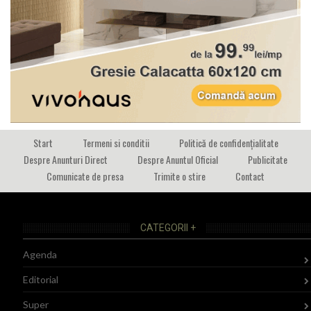
Start
Termeni si conditii
Politică de confidențialitate
Despre Anunturi Direct
Despre Anuntul Oficial
Publicitate
Comunicate de presa
Trimite o stire
Contact
CATEGORII +
Agenda
Editorial
Super