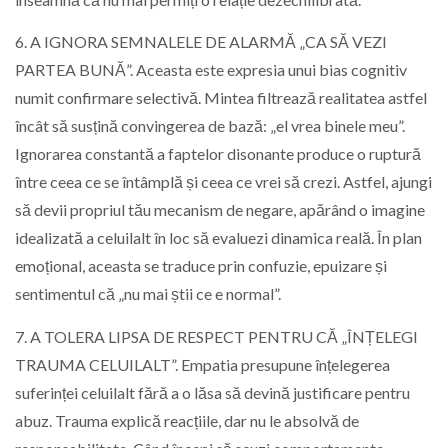
6. A IGNORA SEMNALELE DE ALARMĂ „CA SĂ VEZI
PARTEA BUNĂ”. Aceasta este expresia unui bias cognitiv
numit confirmare selectivă. Mintea filtrează realitatea astfel
încât să susțină convingerea de bază: „el vrea binele meu”.
Ignorarea constantă a faptelor disonante produce o ruptură
între ceea ce se întâmplă și ceea ce vrei să crezi. Astfel, ajungi
să devii propriul tău mecanism de negare, apărând o imagine
idealizată a celuilalt în loc să evaluezi dinamica reală. În plan
emoțional, aceasta se traduce prin confuzie, epuizare și
sentimentul că „nu mai știi ce e normal”.
7. A TOLERA LIPSA DE RESPECT PENTRU CĂ „ÎNȚELEGI
TRAUMA CELUILALT”. Empatia presupune înțelegerea
suferinței celuilalt fără a o lăsa să devină justificare pentru
abuz. Trauma explică reacțiile, dar nu le absolvă de