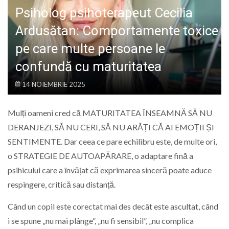
LIFE
Psiholog psihoterapeut Cecilia
Ardusătan: Comportamente toxice
pe care multe persoane le
confundă cu maturitatea
14 NOIEMBRIE 2025
Mulți oameni cred că MATURITATEA ÎNSEAMNĂ SĂ NU
DERANJEZI, SĂ NU CERI, SĂ NU ARĂȚI CĂ AI EMOȚII ȘI
SENTIMENTE. Dar ceea ce pare echilibru este, de multe ori,
o STRATEGIE DE AUTOAPĂRARE, o adaptare fină a
psihicului care a învățat că exprimarea sinceră poate aduce
respingere, critică sau distanță.
Când un copil este corectat mai des decât este ascultat, când
i se spune „nu mai plânge”, „nu fi sensibil”, „nu complica