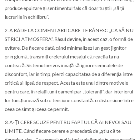
produce epuizare și sentimentul fals că doar tu știi „să ții
lucrurile în echilibru”.
2. A RÂDE LA COMENTARII CARE TE RĂNESC „CA SĂ NU
STRICI ATMOSFERA”. Râsul devine, în acest caz, o formă de
evitare. De fiecare dată când minimalizezi un gest jignitor
prin glumă, transmiți creierului mesajul că reacția ta nu
contează. Sistemul nervos învață să ignore semnalele de
disconfort, iar în timp, pierzi capacitatea de a diferenția între
critică și lipsă de respect. Acesta este unul dintre motivele
pentru care, în relații, unii oameni par „toleranți”, dar interiorul
lor funcționează sub o tensiune constantă: o distorsiune între
ceea ce simt și ceea ce permit.
3. A-ȚI CERE SCUZE PENTRU FAPTUL CĂ AI NEVOI SAU
LIMITE. Când fiecare cerere e precedată de „știu că te
deranjez, dar…”, e semnul unei istorii relaționale în care nevoile