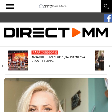
31°C
Baia Mare
START
COMUNITATE
EDITORIAL
FĂRĂ CATEGORIE
CULTURA
ANSAMBLUL FOLCLORIC „SĂLIȘTENII” VA
URCA PE SCENA…
ECONOMIE
SANATATE
SPORT
SPECIAL
POLITIC