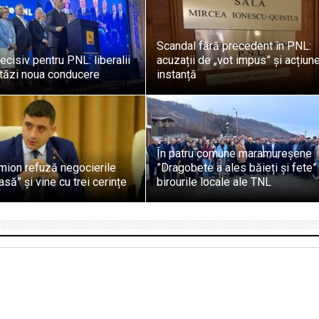
Scandal fără precedent în PNL:
cisiv pentru PNL: liberalii
acuzații de „vot impus” și acțiune
stăzi noua conducere
instanță
În patru comune maramureșene
mion refuză negocierile
”Dragobete a ales băieți și fete” 
să” și vine cu trei cerințe
birourile locale ale TNL