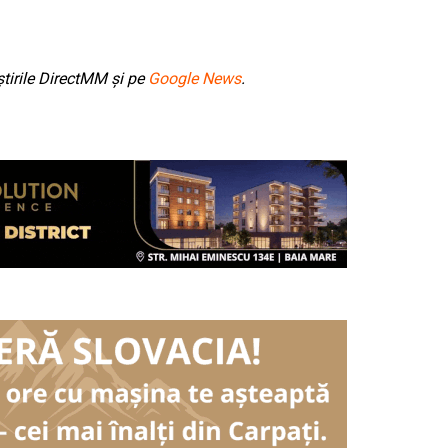
tirile DirectMM și pe
Google News
.