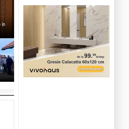
 în
în