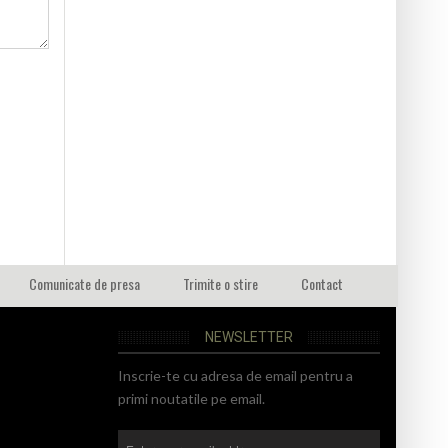
Comunicate de presa
Trimite o stire
Contact
NEWSLETTER
Inscrie-te cu adresa de email pentru a
primi noutatile pe email.