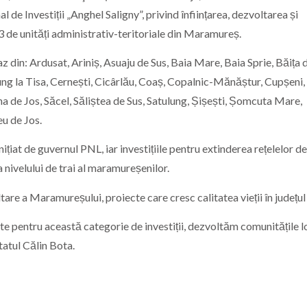
l de Investiții „Anghel Saligny”, privind înființarea, dezvoltarea și
33 de unități administrativ-teritoriale din Maramureș.
z din: Ardusat, Ariniș, Asuaju de Sus, Baia Mare, Baia Sprie, Băița 
g la Tisa, Cernești, Cicârlău, Coaș, Copalnic-Mănăștur, Cupșeni,
a de Jos, Săcel, Săliștea de Sus, Satulung, Șișești, Șomcuta Mare,
u de Jos.
ițiat de guvernul PNL, iar investițiile pentru extinderea rețelelor de
a nivelului de trai al maramureșenilor.
tare a Maramureșului, proiecte care cresc calitatea vieții în județul
te pentru această categorie de investiții, dezvoltăm comunitățile l
atul Călin Bota.