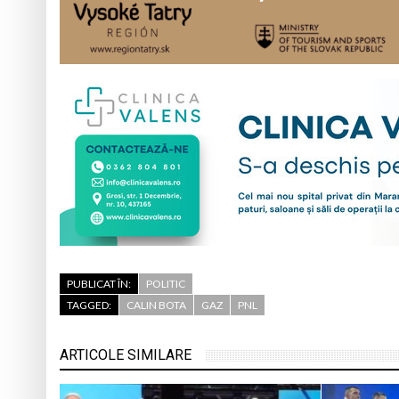
PUBLICAT ÎN:
POLITIC
TAGGED:
CALIN BOTA
GAZ
PNL
ARTICOLE SIMILARE