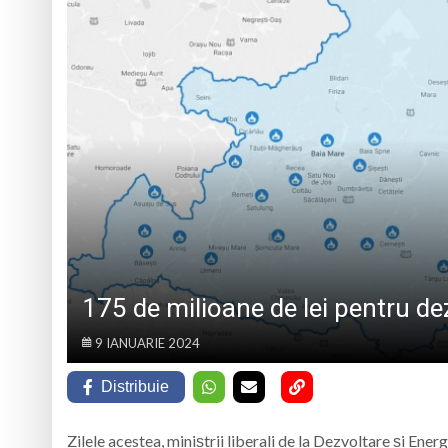
Trei seri despre gâ
Eveniment special 
„Zilele Moiseiului
Biblioteca Municipa
175 de milioane de lei pentru d
9 IANUARIE 2024
Distribuie
Zilele acestea, miniștrii liberali de la Dezvoltare și Ene