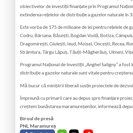
obiectivelor de investiții finanțate prin Programul Naționa
extinderea rețelelor de distribuție a gazelor naturale în 
Este vorba de 175 de milioane de lei pentru rețelele de ga
Codru, Bârsana, Băsești, Bogdan Vodă, Botiza, Câmpulun
Dragomirești, Giulești, Ieud, Moisei, Oncești, Recea, Ron
Strâmtura, Târgu Lăpuș, Tăuții-Măgherăuș, Ulmeni, Vișe
Programul Național de Investiții „Anghel Saligny” a fost in
distribuție a gazelor naturale sunt vitale pentru creștere
Mǎ bucur că miniștrii liberali susțin proiectele de dezvol
Împreună cu primarii care au depus spre finanțare proiec
creștem bunăstarea maramureșenilor, informează deput
Biroul de presă
PNL Maramureș