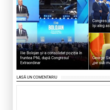
Congres de
își aleg a
Ilie Bolojan și-a consolidat poziția în
fruntea PNL după Congresul
George Si
Extraordinar
„pe sub ma
LASĂ UN COMENTARIU