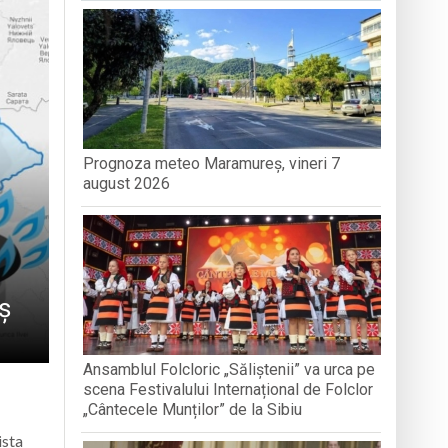
nedoara
Prognoza meteo Maramureș, vineri 7
a clubului de carte „Legături Literare”
august 2026
ș
Ansamblul Folcloric „Săliștenii” va urca pe
scena Festivalului Internațional de Folclor
„Cântecele Munților” de la Sibiu
ista