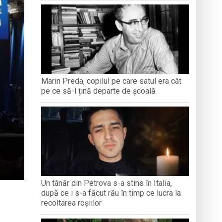
antă a Maramureșului
c la Sighetu Marmației
n Opriș” Baia Mare
Marin Preda, copilul pe care satul era cât
brăvița
pe ce să-l țină departe de școală
Un tânăr din Petrova s-a stins în Italia,
după ce i s-a făcut rău în timp ce lucra la
recoltarea roșiilor