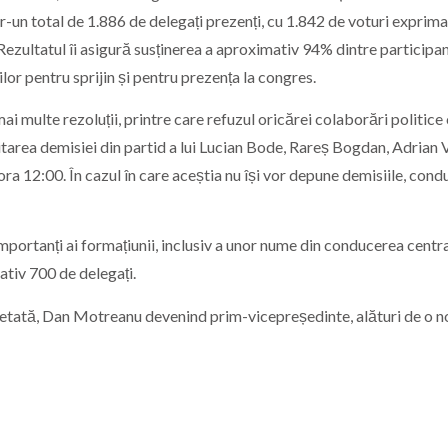
r-un total de 1.886 de delegați prezenți, cu 1.842 de voturi exprima
 Rezultatul îi asigură susținerea a aproximativ 94% dintre participan
lor pentru sprijin și pentru prezența la congres.
i multe rezoluții, printre care refuzul oricărei colaborări politice
tarea demisiei din partid a lui Lucian Bode, Rareș Bogdan, Adrian 
ra 12:00. În cazul în care aceștia nu își vor depune demisiile, con
mportanți ai formațiunii, inclusiv a unor nume din conducerea centra
ativ 700 de delegați.
letată, Dan Motreanu devenind prim-vicepreședinte, alături de o 