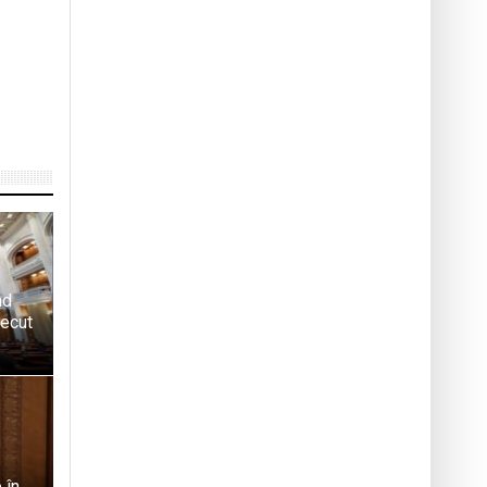
nd
recut
 în