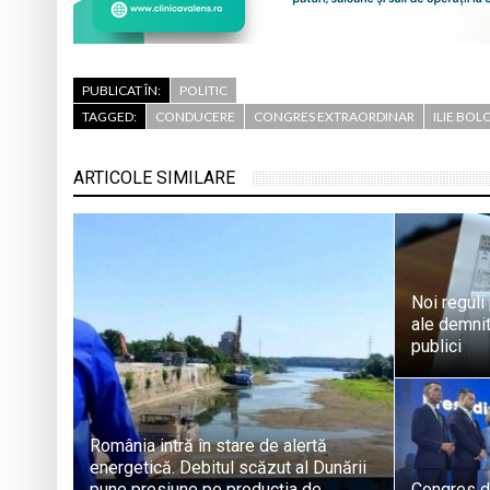
PUBLICAT ÎN:
POLITIC
TAGGED:
CONDUCERE
CONGRES EXTRAORDINAR
ILIE BOL
ARTICOLE SIMILARE
Noi reguli
ale demnita
publici
România intră în stare de alertă
energetică. Debitul scăzut al Dunării
pune presiune pe producția de
Congres de