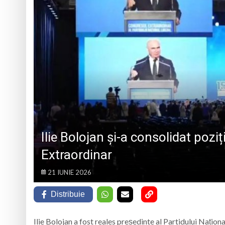
La Săliștea de Sus 
„Vacanță în tinda bi
Campanie de donare
Părintele protopop d
Ilie Bolojan și-a consolidat poz
Extraordinar
21 IUNIE 2026
Distribuie
Ilie Bolojan a fost reales președinte al Partidului Națion