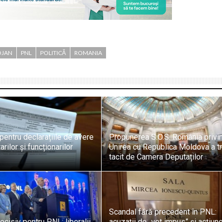
OJAN
PNL
POLITICĂ
ROMANIA
 pentru declarațiile de avere
Propunerea S.O.S. România privi
rilor și funcționarilor
Unirea cu Republica Moldova a t
tacit de Camera Deputaților
Scandal fără precedent în PNL:
cisiv pentru PNL: liberalii
acuzații de „vot impus” și acțiune