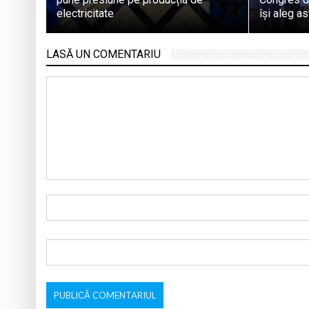
electricitate
își aleg a
LASĂ UN COMENTARIU