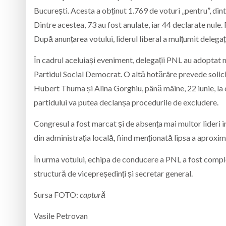
București. Acesta a obținut 1.769 de voturi „pentru”, dint
Dintre acestea, 73 au fost anulate, iar 44 declarate nule.
După anunțarea votului, liderul liberal a mulțumit delegați
În cadrul aceluiași eveniment, delegații PNL au adoptat ma
Partidul Social Democrat. O altă hotărâre prevede solici
Hubert Thuma și Alina Gorghiu, până mâine, 22 iunie, la o
partidului va putea declanșa procedurile de excludere.
Congresul a fost marcat și de absența mai multor lideri i
din administrația locală, fiind menționată lipsa a aproxim
În urma votului, echipa de conducere a PNL a fost comp
structură de vicepreședinți și secretar general.
Sursa FOTO:
captură
Vasile Petrovan