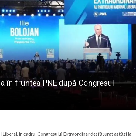
va fi dezvelit bustul lui Gavrilă Iuga, personalitate marc
sericii”: Ediția a IV-a a taberei de vară pentru copii are lo
 de sânge la Spitalul Județean de Urgență „Dr. Constanti
r. Stan Florin, invitat la Școala Părinților din Parohia Dum
iția în fruntea PNL după Congresul
al Liberal, în cadrul Congresului Extraordinar desfășurat astăzi la