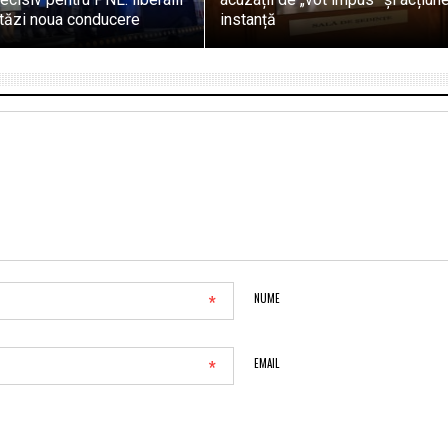
stăzi noua conducere
instanță
*
NUME
*
EMAIL