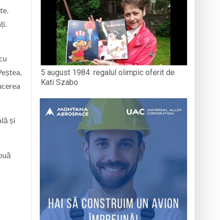
te.
ți.
 cu
Veștea,
5 august 1984: regalul olimpic oferit de
Kati Szabo
ducerea
lă și
nouă