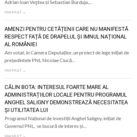
Adrian Ioan Veştea și Sebastian Burduja,…
MAI MULT →
AMENZI PENTRU CETĂȚENII CARE NU MANIFESTĂ
RESPECT FAȚĂ DE DRAPELUL ȘI IMNUL NAȚIONAL
AL ROMÂNIEI
Am votat, în Camera Deputaților, un proiect de lege inițiat de
președintele PNL Nicolae Ciucă…
MAI MULT →
CĂLIN BOTA: INTERESUL FOARTE MARE AL
ADMINISTRAȚIILOR LOCALE PENTRU PROGRAMUL
ANGHEL SALIGNY DEMONSTREAZĂ NECESITATEA
ȘI UTILITATEA LUI
Programul Național de Investiții Anghel Saligny, inițiat de
Guvernul PNL, se bucură de interes și…
MAI MULT →