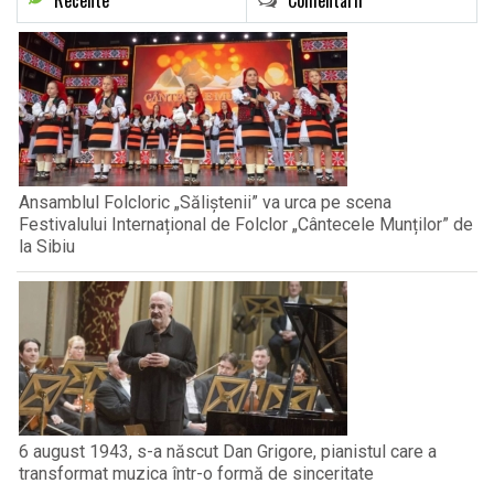
Recente
Comentarii
Ansamblul Folcloric „Săliștenii” va urca pe scena
Festivalului Internațional de Folclor „Cântecele Munților” de
la Sibiu
6 august 1943, s-a născut Dan Grigore, pianistul care a
transformat muzica într-o formă de sinceritate