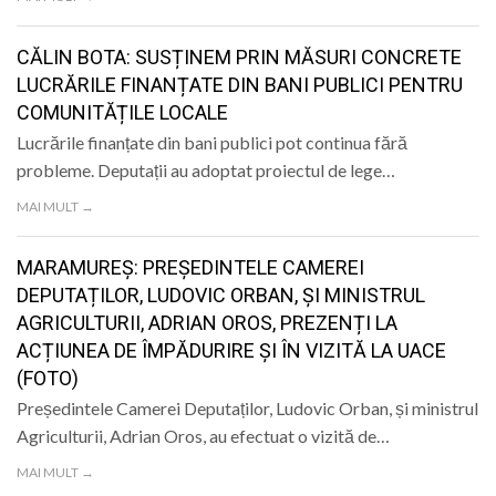
CĂLIN BOTA: SUSȚINEM PRIN MĂSURI CONCRETE
LUCRĂRILE FINANȚATE DIN BANI PUBLICI PENTRU
COMUNITĂȚILE LOCALE
Lucrările finanțate din bani publici pot continua fără
probleme. Deputații au adoptat proiectul de lege…
MAI MULT →
MARAMUREȘ: PREȘEDINTELE CAMEREI
DEPUTAȚILOR, LUDOVIC ORBAN, ȘI MINISTRUL
AGRICULTURII, ADRIAN OROS, PREZENȚI LA
ACȚIUNEA DE ÎMPĂDURIRE ȘI ÎN VIZITĂ LA UACE
(FOTO)
Președintele Camerei Deputaților, Ludovic Orban, și ministrul
Agriculturii, Adrian Oros, au efectuat o vizită de…
MAI MULT →