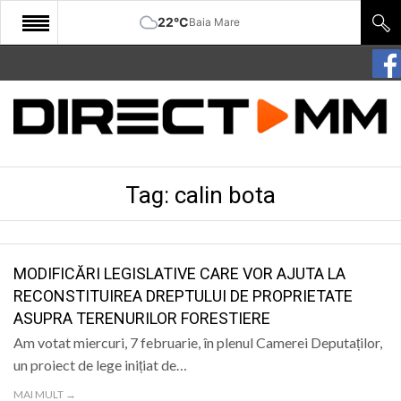
22°C
Baia Mare
START
COMUNITATE
EDITORIAL
Tag:
calin bota
CULTURA
ECONOMIE
SANATATE
MODIFICĂRI LEGISLATIVE CARE VOR AJUTA LA
RECONSTITUIREA DREPTULUI DE PROPRIETATE
SPORT
ASUPRA TERENURILOR FORESTIERE
SPECIAL
Am votat miercuri, 7 februarie, în plenul Camerei Deputaților,
un proiect de lege inițiat de…
POLITIC
MAI MULT →