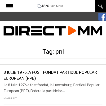
18°C
Baia Mare
START
COMUNITATE
EDITORIAL
Tag:
pnl
CULTURA
ECONOMIE
SANATATE
8 IULIE 1976, A FOST FONDAT PARTIDUL POPULAR
EUROPEAN (PPE)
SPORT
La 8 iulie 1976 a fost fondat, la Luxemburg, Partidul Popular
SPECIAL
European (PPE), Federația partidelor…
MAI MULT →
POLITIC