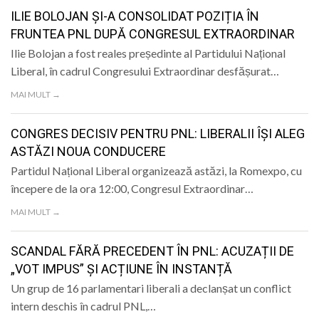
LIFE
ILIE BOLOJAN ȘI-A CONSOLIDAT POZIȚIA ÎN
FRUNTEA PNL DUPĂ CONGRESUL EXTRAORDINAR
Ilie Bolojan a fost reales președinte al Partidului Național
Liberal, în cadrul Congresului Extraordinar desfășurat…
MAI MULT →
CONGRES DECISIV PENTRU PNL: LIBERALII ÎȘI ALEG
ASTĂZI NOUA CONDUCERE
Partidul Național Liberal organizează astăzi, la Romexpo, cu
începere de la ora 12:00, Congresul Extraordinar…
MAI MULT →
SCANDAL FĂRĂ PRECEDENT ÎN PNL: ACUZAȚII DE
„VOT IMPUS” ȘI ACȚIUNE ÎN INSTANȚĂ
Un grup de 16 parlamentari liberali a declanșat un conflict
intern deschis în cadrul PNL,…