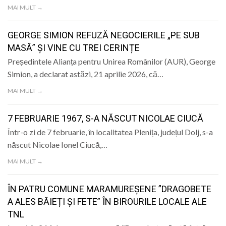
MAI MULT →
GEORGE SIMION REFUZĂ NEGOCIERILE „PE SUB
MASĂ” ȘI VINE CU TREI CERINȚE
Președintele Alianța pentru Unirea Românilor (AUR), George
Simion, a declarat astăzi, 21 aprilie 2026, că…
MAI MULT →
7 FEBRUARIE 1967, S-A NĂSCUT NICOLAE CIUCĂ
Într-o zi de 7 februarie, în localitatea Plenița, județul Dolj, s-a
născut Nicolae Ionel Ciucă,…
MAI MULT →
ÎN PATRU COMUNE MARAMUREȘENE ”DRAGOBETE
A ALES BĂIEȚI ȘI FETE” ÎN BIROURILE LOCALE ALE
TNL