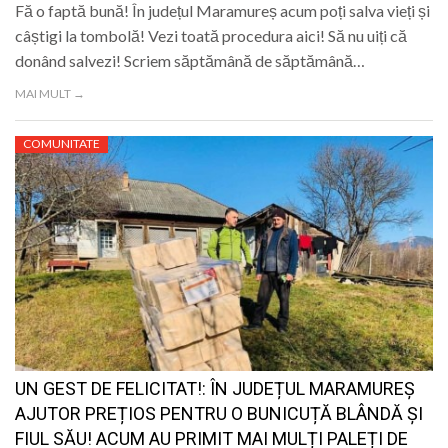
Fă o faptă bună! În județul Maramureș acum poți salva vieți și
câștigi la tombolă! Vezi toată procedura aici! Să nu uiți că
donând salvezi! Scriem săptămână de săptămână…
MAI MULT →
COMUNITATE
UN GEST DE FELICITAT!: ÎN JUDEȚUL MARAMUREȘ
AJUTOR PREȚIOS PENTRU O BUNICUȚĂ BLÂNDĂ ȘI
FIUL SĂU! ACUM AU PRIMIT MAI MULȚI PALEȚI DE