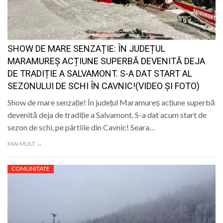
LIFE
SHOW DE MARE SENZAȚIE: ÎN JUDEȚUL
MARAMUREȘ ACȚIUNE SUPERBĂ DEVENITĂ DEJA
DE TRADIȚIE A SALVAMONT. S-A DAT START AL
SEZONULUI DE SCHI ÎN CAVNIC!(VIDEO ȘI FOTO)
Show de mare senzație! În județul Maramureș acțiune superbă
devenită deja de tradiție a Salvamont. S-a dat acum start de
sezon de schi, pe pârtiile din Cavnic! Seara…
MAI MULT →
COMUNITATE