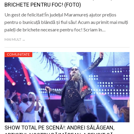
BRICHETE PENTRU FOC! (FOTO)
Un gest de felicitat!În județul Maramureș ajutor prețios
pentru o bunicuță blândă și fiul său! Acum au primit mai mulți
paleți de brichete necesare pentru foc! Scriam în…
MAI MULT →
COMUNITATE
SHOW TOTAL PE SCENĂ!: ANDREI SĂLĂGEAN,