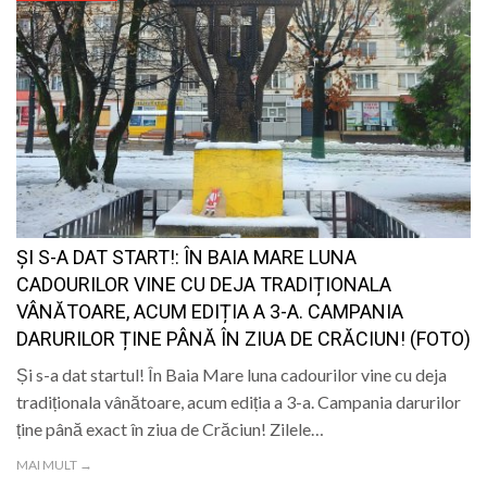
ȘI S-A DAT START!: ÎN BAIA MARE LUNA
CADOURILOR VINE CU DEJA TRADIȚIONALA
VÂNĂTOARE, ACUM EDIȚIA A 3-A. CAMPANIA
DARURILOR ȚINE PÂNĂ ÎN ZIUA DE CRĂCIUN! (FOTO)
Și s-a dat startul! În Baia Mare luna cadourilor vine cu deja
tradiționala vânătoare, acum ediția a 3-a. Campania darurilor
ține până exact în ziua de Crăciun! Zilele…
MAI MULT →