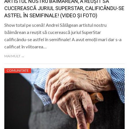
ARTISTUL NOSTRU BĂIMĂREAN, A REUȘIT SĂ
CUCEREASCĂ JURIUL SUPERSTAR, CALIFICÂNDU-SE
ASTFEL ÎN SEMIFINALE! (VIDEO ȘI FOTO)
Show total pe scenă! Andrei Sălăgean artistul nostru
băimărean a reușit să cucerească juriul SuperStar
calificându-se astfel în semifinale! A avut emoții mari dar s-a
calificat în viitoarea…
MAI MULT →
COMUNITATE