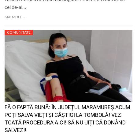
cel de-al…
MAI MULT →
COMUNITATE
FĂ O FAPTĂ BUNĂ: ÎN JUDEȚUL MARAMUREȘ ACUM
POȚI SALVA VIEȚI ȘI CÂȘTIGI LA TOMBOLĂ! VEZI
TOATĂ PROCEDURA AICI! SĂ NU UIȚI CĂ DONÂND
SALVEZI!