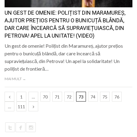
UN GEST DE OMENIE: POLIȚIST DIN MARAMUREȘ,
AJUTOR PREȚIOS PENTRU O BUNICUȚĂ BLÂNDĂ,
DAR CARE ÎNCEARCĂ SĂ SUPRAVIEȚUIASCĂ, DIN
PETROVA! APEL LA UNITATE! (VIDEO)
Un gest de omenie! Polițist din Maramureș, ajutor prețios
pentru o bunicuță blândă, dar care încearcă să
supraviețuiască, din Petrova! Un apel la solidaritate! Un
polițist de frontieră…
MAI MULT →
1
…
70
71
72
73
74
75
76
…
111