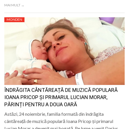
MAI MULT →
MONDEN
ÎNDRĂGITA CÂNTĂREAȚĂ DE MUZICĂ POPULARĂ
IOANA PRICOP ȘI PRIMARUL LUCIAN MORAR,
PĂRINȚI PENTRU A DOUA OARĂ
Astăzi, 24 noiembrie, familia formată din îndrăgita
cântăreață de muzică populară Ioana Pricop și primarul
Lucian Morar a devenit mai bogată. Pe lume a venit Darius,