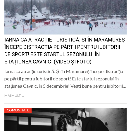
IARNA CA ATRACȚIE TURISTICĂ: ȘI ÎN MARAMUREȘ
ÎNCEPE DISTRACȚIA PE PÂRTII PENTRU IUBITORII
DE SPORT! ESTE STARTUL SEZONULUI ÎN
STAȚIUNEA CAVNIC! (VIDEO ȘI FOTO)
Iarna ca atracție turistică: Și în Maramureș începe distracția
pe pârtii pentru iubitorii de sport! Este startul sezonului în
stațiunea Cavnic, în 5 decembrie! Vești bune pentru iubitorii…
MAI MULT →
COMUNITATE