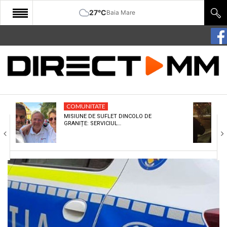
27°C
Baia Mare
START
COMUNITATE
EDITORIAL
COMUNITATE
CULTURA
MISIUNE DE SUFLET DINCOLO DE
GRANIȚE: SERVICIUL…
ECONOMIE
SANATATE
SPORT
SPECIAL
POLITIC