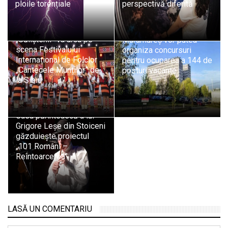
ploile torențiale
perspectivă diferită
Ansamblul Folcloric
Șapte spitale din
„Săliștenii” va urca pe
Maramureș vor putea
scena Festivalului
organiza concursuri
Internațional de Folclor
pentru ocuparea a 144 de
„Cântecele Munților” de
posturi vacante
la Sibiu
Casa părintească a lui
Grigore Leșe din Stoiceni
găzduiește proiectul
„101 Români –
Reîntoarcerea”
LASĂ UN COMENTARIU