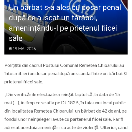
LIFE
Un bărbat s-a ales cu dosar penal
după ce a iscat un tărăboi,
amenințându-l pe prietenul fiicei
sale
19 MAI 2026
Polițiștii din cadrul Postului Comunal Remetea Chioarului au
întocmit ieri un dosar penal după un scandal între un bărbat și
prietenul fiicei sale.
„Din verificările efectuate a reieșit faptul că, la data de 15
mai (…), în timp ce se afla pe DJ 182B, în fața unui local public
din localitatea Remetea Chioarului, un bărbat de 42 de ani, pe
fondul unor neînțelegeri avute cu partenerul fiicei sale, i-ar fi
adresat acestuia amenințări cu acte de violență. Ulterior, când