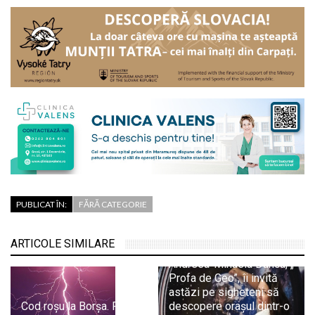
PUBLICAT ÎN:
FĂRĂ CATEGORIE
ARTICOLE SIMILARE
Andreea-Mihaela Dunca, „
Profa de Geo”, îi invită
astăzi pe sigheteni să
Cod roșu la Borșa. Revin
descopere orașul dintr-o