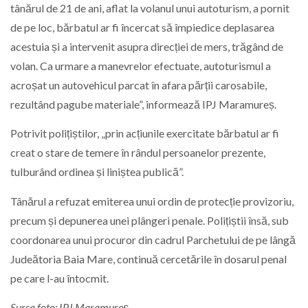
tânărul de 21 de ani, aflat la volanul unui autoturism, a pornit
de pe loc, bărbatul ar fi încercat să împiedice deplasarea
acestuia și a intervenit asupra direcției de mers, trăgând de
volan. Ca urmare a manevrelor efectuate, autoturismul a
acroșat un autovehicul parcat în afara părții carosabile,
rezultând pagube materiale”, informează IPJ Maramureș.
Potrivit polițiștilor, „prin acțiunile exercitate bărbatul ar fi
creat o stare de temere în rândul persoanelor prezente,
tulburând ordinea și liniștea publică”.
Tânărul a refuzat emiterea unui ordin de protecție provizoriu,
precum și depunerea unei plângeri penale. Polițiștii însă, sub
coordonarea unui procuror din cadrul Parchetului de pe lângă
Judeătoria Baia Mare, continuă cercetările în dosarul penal
pe care l-au întocmit.
Sursa foto: IPJ Maramureș