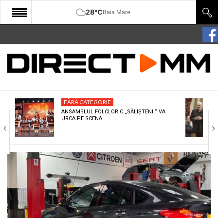
28°C
Baia Mare
START
COMUNITATE
EDITORIAL
FĂRĂ CATEGORIE
CULTURA
ANSAMBLUL FOLCLORIC „SĂLIȘTENII” VA
URCA PE SCENA…
ECONOMIE
SANATATE
SPORT
SPECIAL
POLITIC