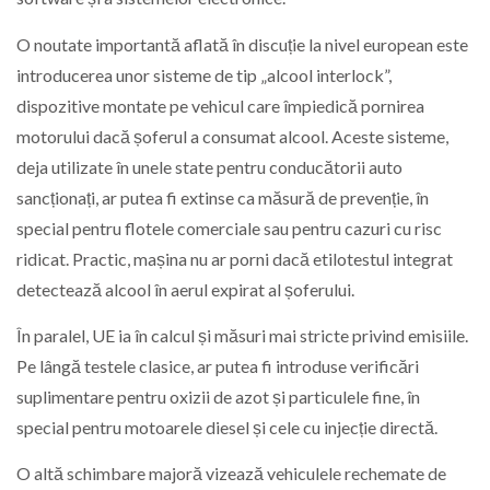
O noutate importantă aflată în discuție la nivel european este
introducerea unor sisteme de tip „alcool interlock”,
dispozitive montate pe vehicul care împiedică pornirea
motorului dacă șoferul a consumat alcool. Aceste sisteme,
deja utilizate în unele state pentru conducătorii auto
sancționați, ar putea fi extinse ca măsură de prevenție, în
special pentru flotele comerciale sau pentru cazuri cu risc
ridicat. Practic, mașina nu ar porni dacă etilotestul integrat
detectează alcool în aerul expirat al șoferului.
În paralel, UE ia în calcul și măsuri mai stricte privind emisiile.
Pe lângă testele clasice, ar putea fi introduse verificări
suplimentare pentru oxizii de azot și particulele fine, în
special pentru motoarele diesel și cele cu injecție directă.
O altă schimbare majoră vizează vehiculele rechemate de