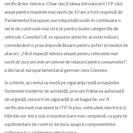
verificărilor tehnice. Chiar dacă ideea introducerii ITP-ului
anual pentru mașinile mai vechi de 10 ani a fost respinsă de
Parlamentul European, eurodeputații susțin în continuare o
serie de controale mai stricte pentru toate categoriile de
vehicule. Consiliul UE se opusese anterior acestei măsuri,
considerând-o prea împovărătoare pentru șoferi și mediul de
afaceri. „
Fără inspecții tehnice anuale pentru vehiculele mai
vechi de zece ani este un semnal de relaxare pentru consumatori
”,
a declarat europarlamentarul german Jens Gieseke.
În schimb, accentul se mută pe siguranța reală a mașinilor.
Sistemele moderne de asistență, precum frânarea automată
de urgență, senzorii de siguranță și airbagurile, vor fi
verificate mult mai atent la ITP. În plus, vehiculele electrice și
hibride vor intra sub o monitorizare mai complexă, cu puncte
suplimentare de control, inclusiv asupra componentelor
software și a sistemelor electronice.