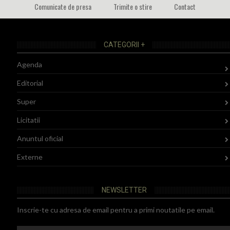
Comunicate de presa
Trimite o stire
Contact
CATEGORII +
Agenda
Editorial
Super
Licitatii
Anuntul oficial
Externe
NEWSLETTER
Inscrie-te cu adresa de email pentru a primi noutatile pe email.