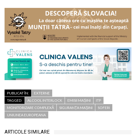
PUBLICAT ÎN:
EXTERNE
TAGGED:
ALCOOL INTERLOCK
EMISII MAȘINI
ITP
MONITORIZARE COMPLEXĂ
SIGURANȚA MAȘINI
SOFERI
UNIUNEA EUROPEANA
ARTICOLE SIMILARE