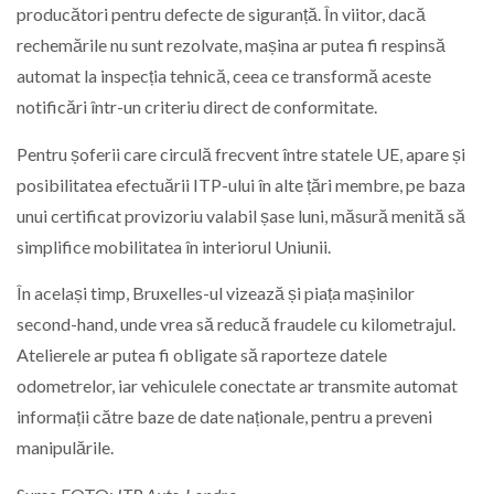
producători pentru defecte de siguranță. În viitor, dacă
rechemările nu sunt rezolvate, mașina ar putea fi respinsă
automat la inspecția tehnică, ceea ce transformă aceste
notificări într-un criteriu direct de conformitate.
Pentru șoferii care circulă frecvent între statele UE, apare și
posibilitatea efectuării ITP-ului în alte țări membre, pe baza
unui certificat provizoriu valabil șase luni, măsură menită să
simplifice mobilitatea în interiorul Uniunii.
În același timp, Bruxelles-ul vizează și piața mașinilor
second-hand, unde vrea să reducă fraudele cu kilometrajul.
Atelierele ar putea fi obligate să raporteze datele
odometrelor, iar vehiculele conectate ar transmite automat
informații către baze de date naționale, pentru a preveni
manipulările.