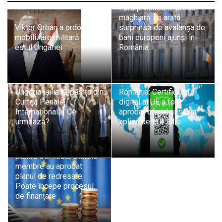
Fără precedent: presa
maghiară se arată
Viktor Orban a ordonat
surprinsă de avalanșa de
mobilizare militară în
bani europeni ajunși în
estul Ungariei
România
Ungaria își ia tălpășița din
România: Certificatul
Curtea Penală
digital al UE a fost
Internațională! Ce
aprobat oficial și se va
urmează?
aplica de la 1 iulie
Fapt: Moment „istoric”
pentru UE. Toate statele
membre au aprobat
planul de redresare.
Poate începe procesul
de finanțare