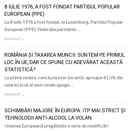
LIFE
8 IULIE 1976, A FOST FONDAT PARTIDUL POPULAR
EUROPEAN (PPE)
La 8 iulie 1976 a fost fondat, la Luxemburg, Partidul Popular
European (PPE), Federația partidelor…
MAI MULT →
ROMÂNIA ȘI TAXAREA MUNCII: SUNTEM PE PRIMUL
LOC ÎN UE, DAR CE SPUNE CU ADEVĂRAT ACEASTĂ
STATISTICĂ?
La prima vedere, concluzia este șocantă: aproape 41,5% din
salariul brut al unui român ajunge…
MAI MULT →
SCHIMBĂRI MAJORE ÎN EUROPA: ITP MAI STRICT ȘI
TEHNOLOGII ANTI-ALCOOL LA VOLAN
Uniunea Europeană pregătește o serie de modificări