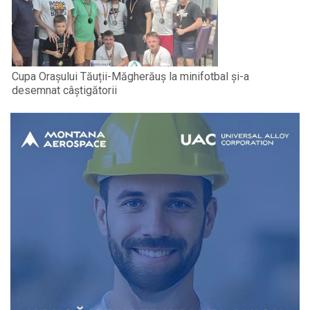
Cupa Orașului Tăuții-Măgherăuș la minifotbal și-a
desemnat câștigătorii