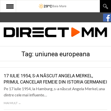
29°C
Baia Mare
START
COMUNITATE
EDITORIAL
Tag:
uniunea europeana
CULTURA
ECONOMIE
SANATATE
17 IULIE 1954, S-A NĂSCUT ANGELA MERKEL,
PRIMUL CANCELAR FEMEIE DIN ISTORIA GERMANIEI
SPORT
Pe 17 iulie 1954, la Hamburg, s-a născut Angela Merkel, una
SPECIAL
dintre cele mai influente…
MAI MULT →
POLITIC