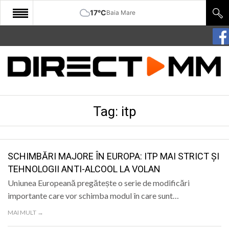
17°C
Baia Mare
START
COMUNITATE
EDITORIAL
Tag:
itp
CULTURA
ECONOMIE
SANATATE
SCHIMBĂRI MAJORE ÎN EUROPA: ITP MAI STRICT ȘI
TEHNOLOGII ANTI-ALCOOL LA VOLAN
SPORT
Uniunea Europeană pregătește o serie de modificări
SPECIAL
importante care vor schimba modul în care sunt…
MAI MULT →
POLITIC