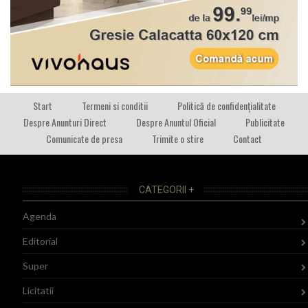
Start
Termeni si conditii
Politică de confidențialitate
Despre Anunturi Direct
Despre Anuntul Oficial
Publicitate
Comunicate de presa
Trimite o stire
Contact
CATEGORII +
Agenda
Editorial
Super
Licitatii