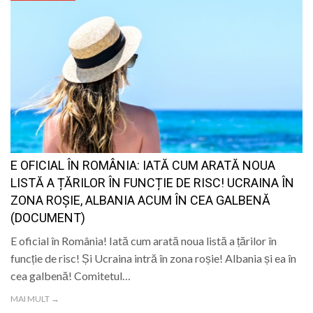
E OFICIAL ÎN ROMÂNIA: IATĂ CUM ARATĂ NOUA
LISTĂ A ȚĂRILOR ÎN FUNCȚIE DE RISC! UCRAINA ÎN
ZONA ROȘIE, ALBANIA ACUM ÎN CEA GALBENĂ
(DOCUMENT)
E oficial în România! Iată cum arată noua listă a țărilor în
funcție de risc! Și Ucraina intră în zona roșie! Albania și ea în
cea galbenă! Comitetul…
MAI MULT →