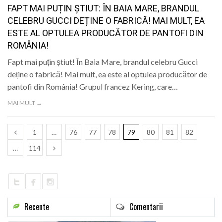
FAPT MAI PUȚIN ȘTIUT: ÎN BAIA MARE, BRANDUL
CELEBRU GUCCI DEȚINE O FABRICĂ! MAI MULT, EA
ESTE AL OPTULEA PRODUCĂTOR DE PANTOFI DIN
ROMÂNIA!
Fapt mai puțin știut! În Baia Mare, brandul celebru Gucci
deține o fabrică! Mai mult, ea este al optulea producător de
pantofi din România! Grupul francez Kering, care…
MAI MULT →
1
…
76
77
78
79
80
81
82
…
114
Recente
Comentarii