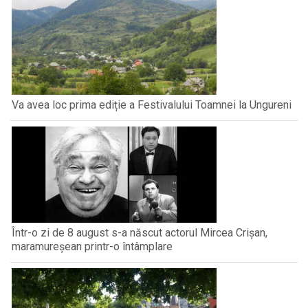
Va avea loc prima ediție a Festivalului Toamnei la Ungureni
Într-o zi de 8 august s-a născut actorul Mircea Crișan,
maramureșean printr-o întâmplare