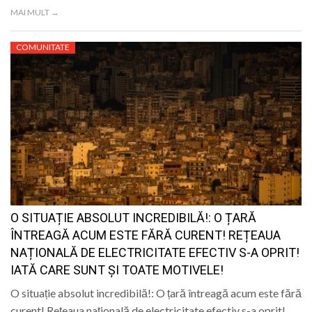
MAI MULT →
COMUNITATE
O SITUAȚIE ABSOLUT INCREDIBILĂ!: O ȚARĂ
ÎNTREAGĂ ACUM ESTE FĂRĂ CURENT! REȚEAUA
NAȚIONALĂ DE ELECTRICITATE EFECTIV S-A OPRIT!
IATĂ CARE SUNT ȘI TOATE MOTIVELE!
O situație absolut incredibilă!: O țară întreagă acum este fără
curent! Rețeaua națională de electricitate efectiv s-a oprit!