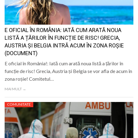
LIFE
E OFICIAL ÎN ROMÂNIA: IATĂ CUM ARATĂ NOUA
LISTĂ A ȚĂRILOR ÎN FUNCȚIE DE RISC! GRECIA,
AUSTRIA ȘI BELGIA INTRĂ ACUM ÎN ZONA ROȘIE
(DOCUMENT)
E oficial în România!: Iată cum arată noua listă a țărilor în
funcție de risc! Grecia, Austria și Belgia se vor afla de acum în
zona roșie! Comitetul…
MAI MULT →
COMUNITATE