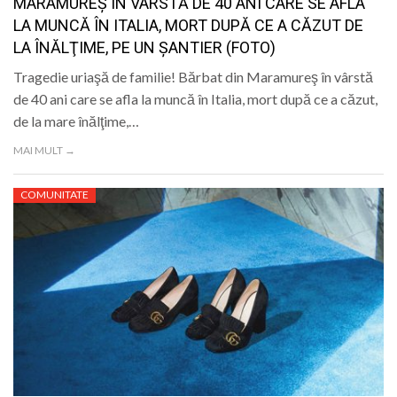
MARAMUREŞ ÎN VÂRSTĂ DE 40 ANI CARE SE AFLA
LA MUNCĂ ÎN ITALIA, MORT DUPĂ CE A CĂZUT DE
LA ÎNĂLŢIME, PE UN ŞANTIER (FOTO)
Tragedie uriaşă de familie! Bărbat din Maramureş în vârstă
de 40 ani care se afla la muncă în Italia, mort după ce a căzut,
de la mare înălţime,…
MAI MULT →
COMUNITATE