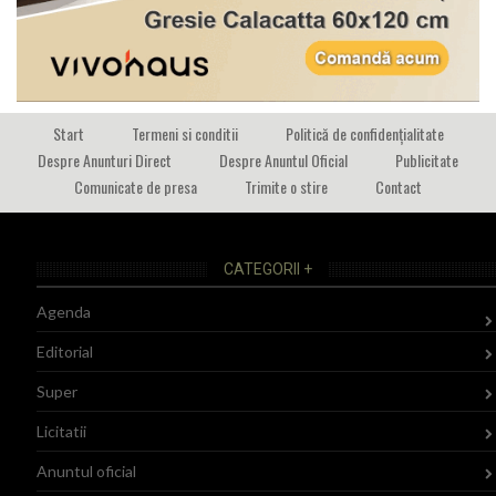
Start
Termeni si conditii
Politică de confidențialitate
Despre Anunturi Direct
Despre Anuntul Oficial
Publicitate
Comunicate de presa
Trimite o stire
Contact
CATEGORII +
Agenda
Editorial
Super
Licitatii
Anuntul oficial