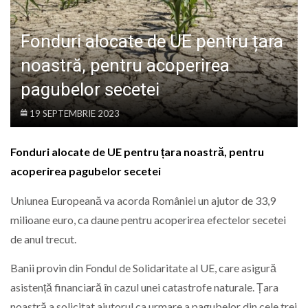
LIFE
Fonduri alocate de UE pentru țara
noastră, pentru acoperirea
pagubelor secetei
19 SEPTEMBRIE 2023
Fonduri alocate de UE pentru țara noastră, pentru
acoperirea pagubelor secetei
Uniunea Europeană va acorda României un ajutor de 33,9
milioane euro, ca daune pentru acoperirea efectelor secetei
de anul trecut.
Banii provin din Fondul de Solidaritate al UE, care asigură
asistență financiară în cazul unei catastrofe naturale. Țara
noastră a solicitat ajutorul ca urmare a pagubelor din cele trei