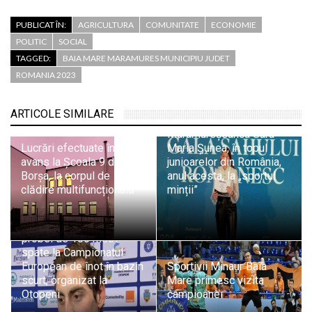
PUBLICAT ÎN:
AGRICULTURA
COMUNITATE
ECONOMIE
POLITIC
SOCIAL
TAGGED:
BAIA MARE MARAMURES MUNICIPIU JUDET
ROMANIA 2023
ARTICOLE SIMILARE
Maramureșeanca Sara
Lucrări efectuate în
Maria Șunea, în topul
avans la Școala 9 din
junioarelor din România,
Borșa, la corpul de
anul acesta, la „sportul
clădire multifuncțională
minții”
Maramureșeanul Andrei
Ungur, calificat în finala
probei de 100 metri
spate la Campionatul
European de înot în bazin
Sportivii Minaur Baia
scurt, organizat la
Mare primesc vizita
Otopeni
campioanei