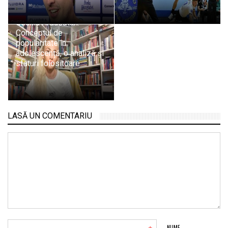
Psiholog Psihoterapeut
Cecilia Ardusătan:
Conceptul de
popularitate în
adolescență, o analiză și
sfaturi folositoare
LASĂ UN COMENTARIU
NUME