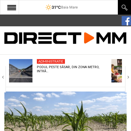
31°C
Baia Mare
START
COMUNITATE
EDITORIAL
ADMINISTRATIE
CULTURA
PODUL PESTE SĂSAR, DIN ZONA METRO,
INTRĂ…
ECONOMIE
SANATATE
SPORT
SPECIAL
POLITIC