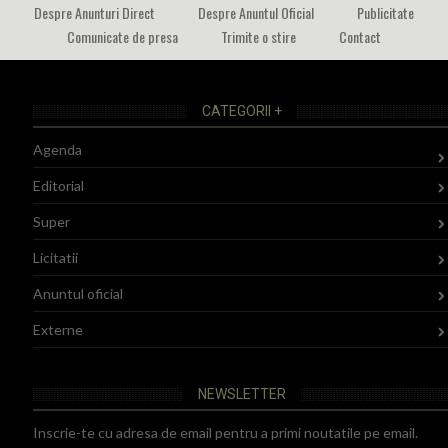
Despre Anunturi Direct
Despre Anuntul Oficial
Publicitate
Comunicate de presa
Trimite o stire
Contact
CATEGORII +
Agenda
Editorial
Super
Licitatii
Anuntul oficial
Externe
NEWSLETTER
Inscrie-te cu adresa de email pentru a primi noutatile pe email.