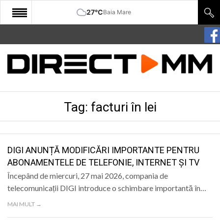
27°C
Baia Mare
START
COMUNITATE
EDITORIAL
Tag:
facturi în lei
CULTURA
ECONOMIE
SANATATE
DIGI ANUNȚĂ MODIFICĂRI IMPORTANTE PENTRU
ABONAMENTELE DE TELEFONIE, INTERNET ȘI TV
SPORT
Începând de miercuri, 27 mai 2026, compania de
SPECIAL
telecomunicații DIGI introduce o schimbare importantă în…
MAI MULT →
POLITIC