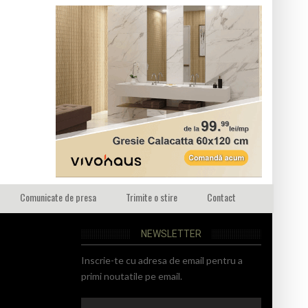
Comunicate de presa
Trimite o stire
Contact
NEWSLETTER
Inscrie-te cu adresa de email pentru a
primi noutatile pe email.