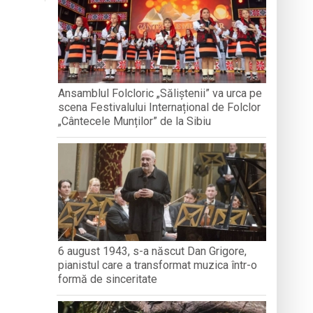
nedoara
a clubului de carte „Legături Literare”
Ansamblul Folcloric „Săliștenii” va urca pe
scena Festivalului Internațional de Folclor
rieteniei și diversității culturale
„Cântecele Munților” de la Sibiu
6 august 1943, s-a născut Dan Grigore,
pianistul care a transformat muzica într-o
formă de sinceritate