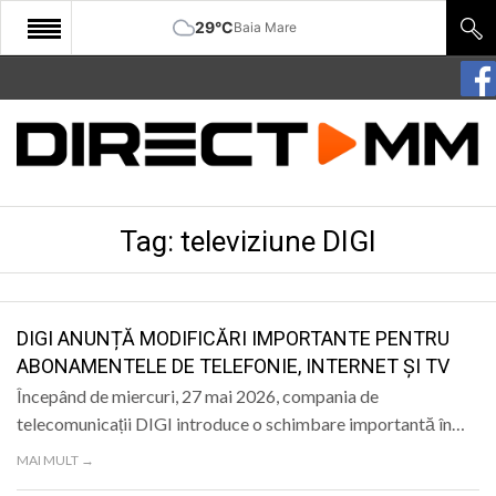
29°C
Baia Mare
START
COMUNITATE
EDITORIAL
Tag:
televiziune DIGI
CULTURA
ECONOMIE
SANATATE
DIGI ANUNȚĂ MODIFICĂRI IMPORTANTE PENTRU
ABONAMENTELE DE TELEFONIE, INTERNET ȘI TV
SPORT
Începând de miercuri, 27 mai 2026, compania de
SPECIAL
telecomunicații DIGI introduce o schimbare importantă în…
MAI MULT →
POLITIC