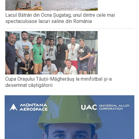
Lacul Bătrân din Ocna Șugatag, unul dintre cele mai
spectaculoase lacuri saline din România
Cupa Orașului Tăuții-Măgherăuș la minifotbal și-a
desemnat câștigătorii