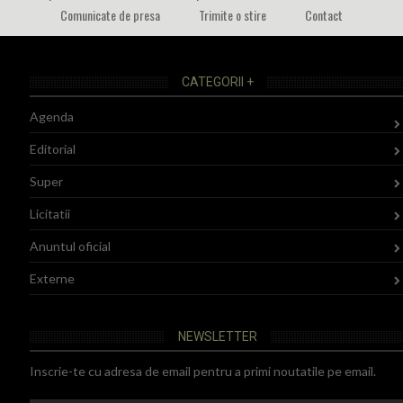
Comunicate de presa
Trimite o stire
Contact
CATEGORII +
Agenda
Editorial
Super
Licitatii
Anuntul oficial
Externe
NEWSLETTER
Inscrie-te cu adresa de email pentru a primi noutatile pe email.