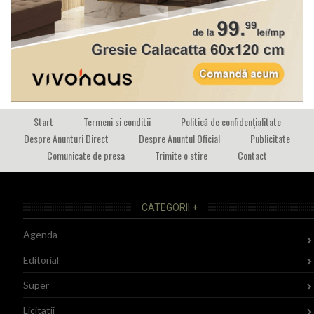
Start
Termeni si conditii
Politică de confidențialitate
Despre Anunturi Direct
Despre Anuntul Oficial
Publicitate
Comunicate de presa
Trimite o stire
Contact
CATEGORII +
Agenda
Editorial
Super
Licitatii