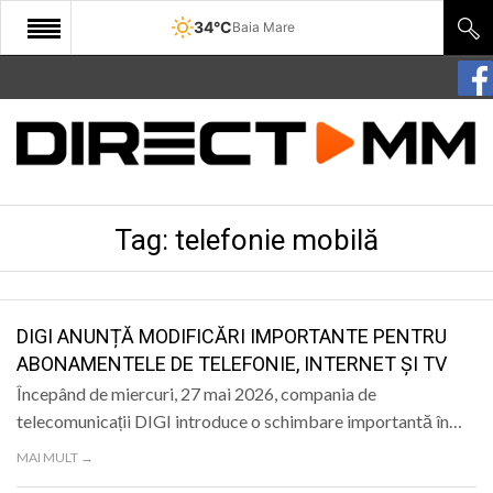
34°C
Baia Mare
START
COMUNITATE
EDITORIAL
Tag:
telefonie mobilă
CULTURA
ECONOMIE
SANATATE
DIGI ANUNȚĂ MODIFICĂRI IMPORTANTE PENTRU
ABONAMENTELE DE TELEFONIE, INTERNET ȘI TV
SPORT
Începând de miercuri, 27 mai 2026, compania de
SPECIAL
telecomunicații DIGI introduce o schimbare importantă în…
MAI MULT →
POLITIC