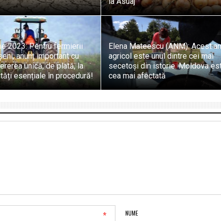
la Asuaj
ie 2023: Pentru fermierii
Elena Mateescu (ANM): Acest a
eni, anunț important cu
agricol este unul dintre cei mai
cererea unică, de plată, la
secetoşi din istorie. Moldova es
ăți esențiale în procedură!
cea mai afectată
*
NUME