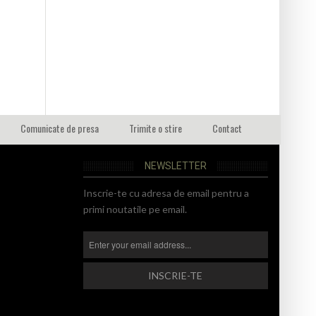
Comunicate de presa
Trimite o stire
Contact
NEWSLETTER
Inscrie-te cu adresa de email pentru a
primi noutatile pe email.