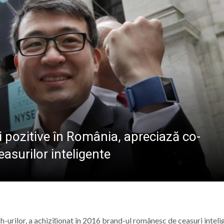
va fi dezvelit bustul lui Gavrilă Iuga, personalitate marc
sericii”: Ediția a IV-a a taberei de vară pentru copii are lo
 de sânge la Spitalul Județean de Urgență „Dr. Constanti
r. Stan Florin, invitat la Școala Părinților din Parohia Dum
 pozitive în România, apreciază co-
easurilor inteligente
urilor, a achiziționat în 2016 brand-ul românesc de ceasuri inteli