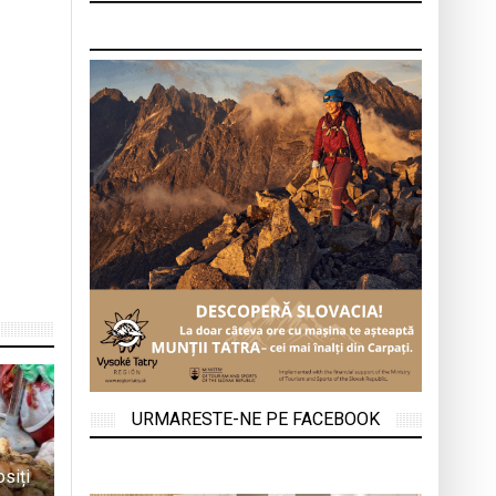
URMARESTE-NE PE FACEBOOK
osiți