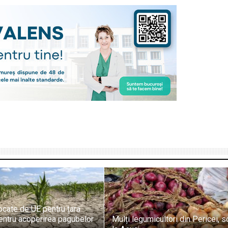
ocate de UE pentru țara
entru acoperirea pagubelor
Mulți legumicultori din Pericei, s