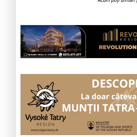
Acum poți urmări ș