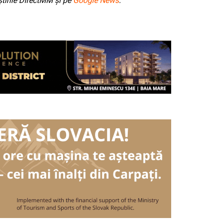
tirile DirectMM și pe
Google News
.