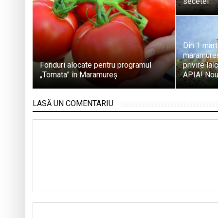
secetei
Din 1 mart
maramureș
Fonduri alocate pentru programul
privire la 
„Tomata” în Maramureș
APIA! Nout
LASĂ UN COMENTARIU