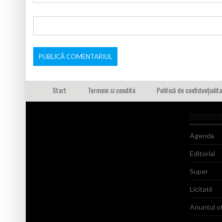
Start
Termeni si conditii
Politică de confidențialit
Agenda
Editorial
Super
Licitatii
Anuntul of