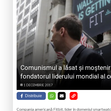
La Săliștea de Sus 
„Vacanță în tinda bi
Campanie de donare
Părintele protopop d
Comunismul a lăsat și moșteniri
fondatorul liderului mondial al c
1 DECEMBRIE 2017
Distribuie
Compania americană Fitbit, lider în domeniul smartwatch-