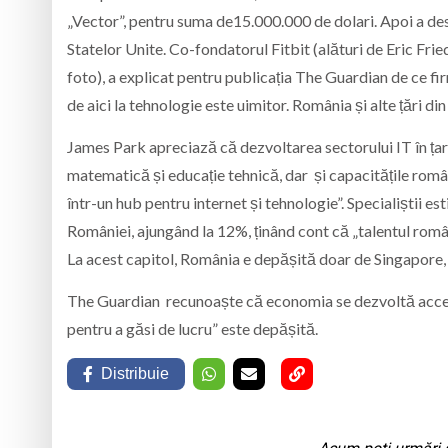
„Vector”, pentru suma de15.000.000 de dolari. Apoi a des
Statelor Unite. Co-fondatorul Fitbit (alături de Eric Fri
foto), a explicat pentru publicația The Guardian de ce fi
de aici la tehnologie este uimitor. România și alte țări di
James Park apreciază că dezvoltarea sectorului IT în țar
matematică și educație tehnică, dar și capacitățile româ
într-un hub pentru internet și tehnologie”. Specialiștii e
României, ajungând la 12%, ținând cont că „talentul românil
La acest capitol, România e depășită doar de Singapore,
The Guardian recunoaște că economia se dezvoltă acceler
pentru a găsi de lucru” este depășită.
Distribuie