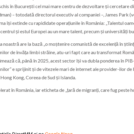
chis în București cel mai mare centru de dezvoltare și cercetare di
edman) – totodată directorul executiv al companiei –, James Park (v
rma își extinde cu rapididate operațiunile în România: „Talentul oam
n centrul și estul Europei au un mare talent, precum și universități bu
a noastră are la bază „o moștenire comunistă de excelență în științ
nilor de învăța limbi străine, atu-uri fapt care au transformat Rom
stimează că, până în 2025, acest sector își va dubla ponderea în PIB
or” e sprijinit și de vitezele mari de internet ale provider-ilor de l
 Hong Kong, Coreea de Sud și Islanda.
at în România, iar eticheta de „țară de migranți, care fug peste h