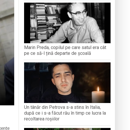
antă a Maramureșului
c la Sighetu Marmației
n Opriș” Baia Mare
Marin Preda, copilul pe care satul era cât
brăvița
pe ce să-l țină departe de școală
Un tânăr din Petrova s-a stins în Italia,
după ce i s-a făcut rău în timp ce lucra la
recoltarea roșiilor
gente