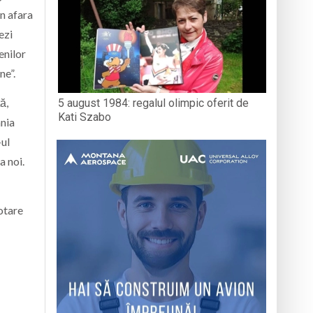
n afara
ezi
enilor
ne”.
ă,
5 august 1984: regalul olimpic oferit de
Kati Szabo
ânia
-ul
a noi.
otare