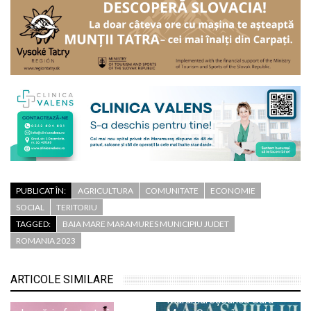
PUBLICAT ÎN:
AGRICULTURA
COMUNITATE
ECONOMIE
SOCIAL
TERITORIU
TAGGED:
BAIA MARE MARAMURES MUNICIPIU JUDET
ROMANIA 2023
ARTICOLE SIMILARE
Maramureșeanca Sara