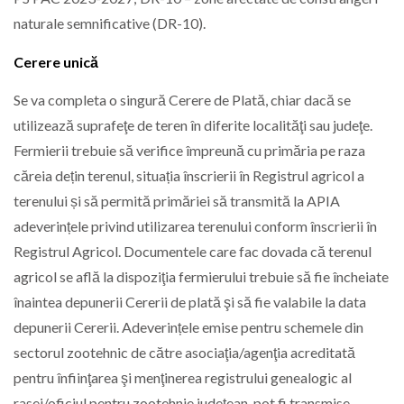
naturale semnificative (DR-10).
Cerere unică
Se va completa o singură Cerere de Plată, chiar dacă se
utilizează suprafeţe de teren în diferite localităţi sau judeţe.
Fermierii trebuie să verifice împreună cu primăria pe raza
căreia dețin terenul, situația înscrierii în Registrul agricol a
terenului și să permită primăriei să transmită la APIA
adeverințele privind utilizarea terenului conform înscrierii în
Registrul Agricol. Documentele care fac dovada că terenul
agricol se află la dispoziţia fermierului trebuie să fie încheiate
înaintea depunerii Cererii de plată şi să fie valabile la data
depunerii Cererii. Adeverințele emise pentru schemele din
sectorul zootehnic de către asociaţia/agenţia acreditată
pentru înfiinţarea şi menţinerea registrului genealogic al
rasei/oficiul pentru zootehnie judeţean, pot fi transmise