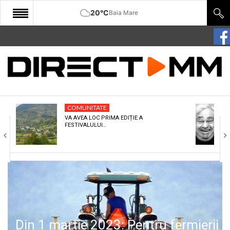
20°C
Baia Mare
START
COMUNITATE
EDITORIAL
COMUNITATE
CULTURA
VA AVEA LOC PRIMA EDIȚIE A
FESTIVALULUI…
ECONOMIE
SANATATE
SPORT
SPECIAL
POLITIC
Din 1 martie 2023: Pentru fermierii