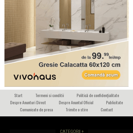
Start
Termeni si conditii
Politică de confidențialitate
Despre Anunturi Direct
Despre Anuntul Oficial
Publicitate
Comunicate de presa
Trimite o stire
Contact
CATEGORII +