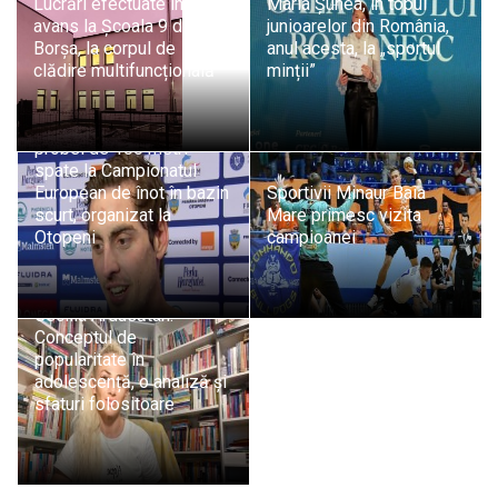
Lucrări efectuate în
Maria Șunea, în topul
avans la Școala 9 din
junioarelor din România,
Borșa, la corpul de
anul acesta, la „sportul
clădire multifuncțională
minții”
Maramureșeanul Andrei
Ungur, calificat în finala
probei de 100 metri
spate la Campionatul
European de înot în bazin
Sportivii Minaur Baia
scurt, organizat la
Mare primesc vizita
Otopeni
campioanei
Psiholog Psihoterapeut
Cecilia Ardusătan:
Conceptul de
popularitate în
adolescență, o analiză și
sfaturi folositoare