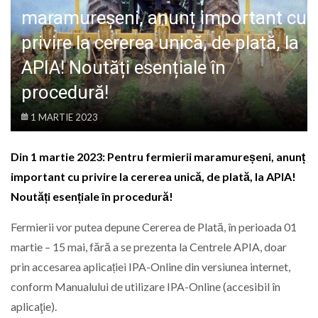
LIFE
maramureșeni, anunț important cu
privire la cererea unică, de plată, la
APIA! Noutăți esențiale în
procedură!
1 MARTIE 2023
Din 1 martie 2023: Pentru fermierii maramureșeni, anunț
important cu privire la cererea unică, de plată, la APIA!
Noutăți esențiale în procedură!
Fermierii vor putea depune Cererea de Plată, în perioada 01
martie – 15 mai, fără a se prezenta la Centrele APIA, doar
prin accesarea aplicației IPA-Online din versiunea internet,
conform Manualului de utilizare IPA-Online (accesibil în
aplicaţie).