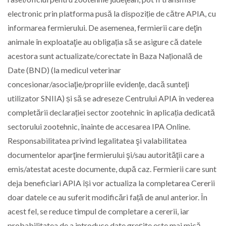
electronic prin platforma pusă la dispoziție de către APIA, cu
informarea fermierului. De asemenea, fermierii care deţin
animale în exploataţie au obligația să se asigure că datele
acestora sunt actualizate/corectate în Baza Națională de
Date (BND) (la medicul veterinar
concesionar/asociaţie/propriile evidenţe, dacă sunteţi
utilizator SNIIA) și să se adreseze Centrului APIA în vederea
completării declarației sector zootehnic în aplicația dedicată
sectorului zootehnic, înainte de accesarea IPA Online.
Responsabilitatea privind legalitatea şi valabilitatea
documentelor aparţine fermierului şi/sau autorităţii care a
emis/atestat aceste documente, după caz. Fermierii care sunt
deja beneficiari APIA își vor actualiza la completarea Cererii
doar datele ce au suferit modificări față de anul anterior. În
acest fel, se reduce timpul de completare a cererii, iar
probabilitatea de a introduce date greşite este mai mică.