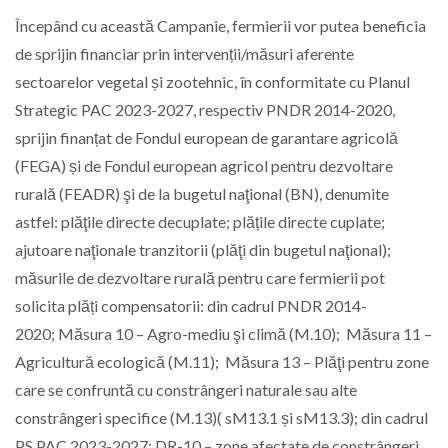
Începând cu această Campanie, fermierii vor putea beneficia
de sprijin financiar prin intervenții/măsuri aferente
sectoarelor vegetal și zootehnic, în conformitate cu Planul
Strategic PAC 2023-2027, respectiv PNDR 2014-2020,
sprijin finanțat de Fondul european de garantare agricolă
(FEGA) și de Fondul european agricol pentru dezvoltare
rurală (FEADR) şi de la bugetul naţional (BN), denumite
astfel: plăţile directe decuplate; plățile directe cuplate;
ajutoare naţionale tranzitorii (plăţi din bugetul naţional);
măsurile de dezvoltare rurală pentru care fermierii pot
solicita plăți compensatorii: din cadrul PNDR 2014-
2020; Măsura 10 – Agro-mediu şi climă (M.10); Măsura 11 –
Agricultură ecologică (M.11); Măsura 13 – Plăţi pentru zone
care se confruntă cu constrângeri naturale sau alte
constrângeri specifice (M.13)( sM13.1 și sM13.3); din cadrul
PS PAC 2023-2027; DR-10 – zone afectate de constrângeri