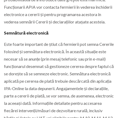
Funcționarii APIA vor contacta fermierii în vederea închiderii
electronice a cererii și pentru programarea acestora în
vederea semnării Cererii și declarațiilor atașate acesteia.
Semnătură electronică
Este foarte important de știut că fermierii pot semna Cererile
folosind și semnătura electronică. În această situație este
necesar să se anunțe (prin mesaj telefonic sau prin e-mail)
funcționarul desemnat să gestioneze cererea despre faptul că
se dorește să se semneze electronic. Semnătura electronică
aplicată pe cererea de plată trebuie descărcată din aplicația
IPA-Online la data depunerii. Angajamentele și declarațiile,
parte a cererii de plată, se vor semna, de asemenea, electronic
la aceeași dată. Informațiile detaliate pentru accesarea
fiecărei intervenții/măsuri de dezvoltare rurală, inclusiv
hărțile și listele cu UAT-uri eligibile pentru M.10, M.11, M.13,